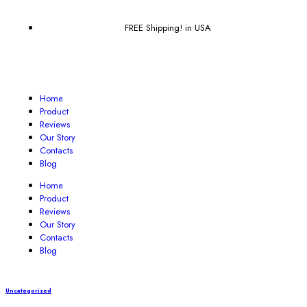
FREE Shipping! in USA
Home
Product
Reviews
Our Story
Contacts
Blog
Home
Product
Reviews
Our Story
Contacts
Blog
Uncategorized