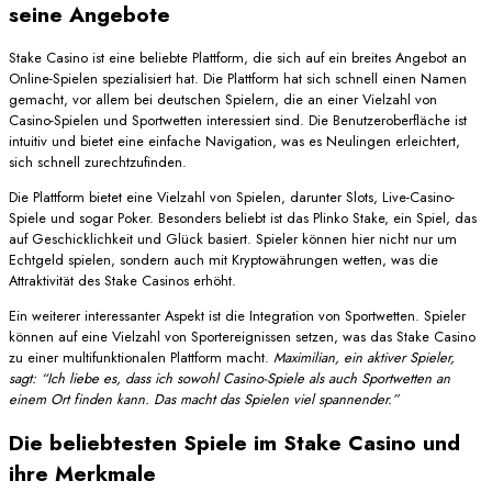
seine Angebote
Stake Casino ist eine beliebte Plattform, die sich auf ein breites Angebot an
Online-Spielen spezialisiert hat. Die Plattform hat sich schnell einen Namen
gemacht, vor allem bei deutschen Spielern, die an einer Vielzahl von
Casino-Spielen und Sportwetten interessiert sind. Die Benutzeroberfläche ist
intuitiv und bietet eine einfache Navigation, was es Neulingen erleichtert,
sich schnell zurechtzufinden.
Die Plattform bietet eine Vielzahl von Spielen, darunter Slots, Live-Casino-
Spiele und sogar Poker. Besonders beliebt ist das Plinko Stake, ein Spiel, das
auf Geschicklichkeit und Glück basiert. Spieler können hier nicht nur um
Echtgeld spielen, sondern auch mit Kryptowährungen wetten, was die
Attraktivität des Stake Casinos erhöht.
Ein weiterer interessanter Aspekt ist die Integration von Sportwetten. Spieler
können auf eine Vielzahl von Sportereignissen setzen, was das Stake Casino
zu einer multifunktionalen Plattform macht.
Maximilian, ein aktiver Spieler,
sagt: “Ich liebe es, dass ich sowohl Casino-Spiele als auch Sportwetten an
einem Ort finden kann. Das macht das Spielen viel spannender.”
Die beliebtesten Spiele im Stake Casino und
ihre Merkmale