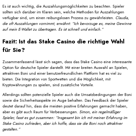
Es ist auch wichtig, die Auszahlungsmöglichkeiten zu beachten. Spieler
sollten sich darüber im Klaren sein, welche Methoden für Auszahlungen
verfügbar sind, um einen reibungslosen Prozess zu gewährleisten.
Claudia,
die oft Auszahlungen vornimmt, erwähnt: “Ich bevorzuge es, meine Gewinne
auf mein E-Wallet zu übertragen. Es ist schnell und einfach.”
Fazit: Ist das Stake Casino die richtige Wahl
für Sie?
Zusammenfassend lässt sich sagen, dass das Stake Casino eine interessante
Option für deutsche Spieler darstellt. Mit einer breiten Auswahl an Spielen,
attraktiven Boni und einer benutzerfreundlichen Plattform hat es viel zu
bieten. Die Integration von Sportwetten und die Möglichkeit, mit
Kryptowährungen zu spielen, sind zusätzliche Vorteile.
Allerdings sollten potenzielle Spieler auch die Umsatzbedingungen der Boni
sowie die Sicherheitsaspekte im Auge behalten. Das Feedback der Spieler
deutet darauf hin, dass die meisten positive Erfahrungen gemacht haben,
aber es gibt auch Raum für Verbesserungen.
Simon, ein regelmäßiger
Spieler, fasst es gut zusammen: “Insgesamt bin ich mit meiner Erfahrung im
Stake Casino zufrieden, aber ich hoffe, dass sie die Boni noch attraktiver
gestalten.”