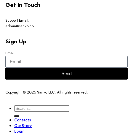
Get in Touch
Support Email:
admin@sarivo.co
Sign Up
Email
Send
Copyright © 2025 Sarivo LLC. All rights reserved.
Contacts
Our Story
Login