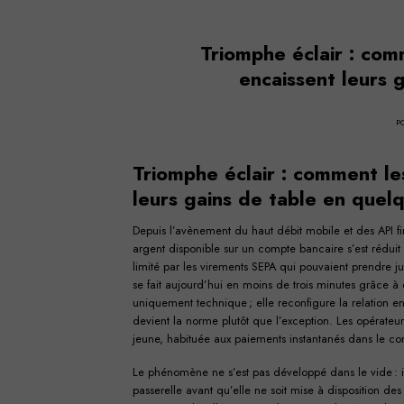
Triomphe éclair : com
encaissent leurs 
P
Triomphe éclair : comment le
leurs gains de table en quel
Depuis l’avènement du haut débit mobile et des API f
argent disponible sur un compte bancaire s’est réduit 
limité par les virements SEPA qui pouvaient prendre ju
se fait aujourd’hui en moins de trois minutes grâce à 
uniquement technique ; elle reconfigure la relation en
devient la norme plutôt que l’exception. Les opérateu
jeune, habituée aux paiements instantanés dans le co
Le phénomène ne s’est pas développé dans le vide : 
passerelle avant qu’elle ne soit mise à disposition de