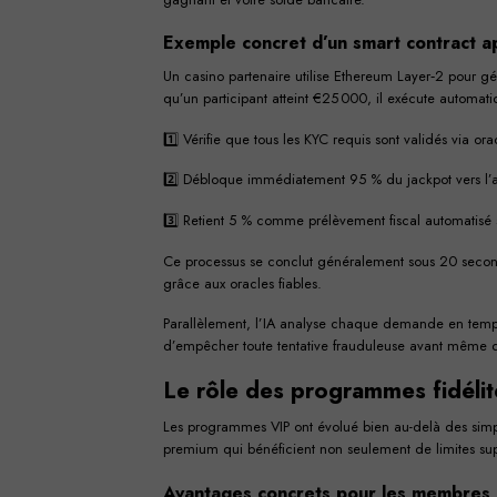
Exemple concret d’un smart contract ap
Un casino partenaire utilise Ethereum Layer‑2 pour g
qu’un participant atteint €25 000, il exécute automati
1️⃣ Vérifie que tous les KYC requis sont validés via ora
2️⃣ Débloque immédiatement 95 % du jackpot vers l’a
3️⃣ Retient 5 % comme prélèvement fiscal automatisé se
Ce processus se conclut généralement sous 20 seconde
grâce aux oracles fiables.
Parallèlement, l’IA analyse chaque demande en temps 
d’empêcher toute tentative frauduleuse avant même que
Le rôle des programmes fidélit
Les programmes VIP ont évolué bien au-delà des simp
premium qui bénéficient non seulement de limites supér
Avantages concrets pour les membres