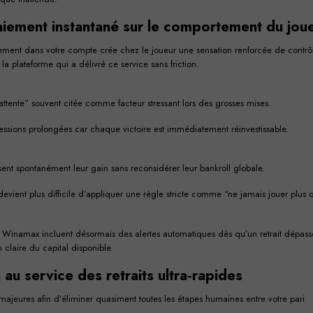
iement instantané sur le comportement du jou
ement dans votre compte crée chez le joueur une sensation renforcée de contrô
la plateforme qui a délivré ce service sans friction.
’attente” souvent citée comme facteur stressant lors des grosses mises.
essions prolongées car chaque victoire est immédiatement réinvestissable.
tissent spontanément leur gain sans reconsidérer leur bankroll globale.
l devient plus difficile d’appliquer une règle stricte comme “ne jamais jouer plus 
Winamax incluent désormais des alertes automatiques dès qu’un retrait dépass
n claire du capital disponible.
 au service des retraits ultra‑rapides
jeures afin d’éliminer quasiment toutes les étapes humaines entre votre pari