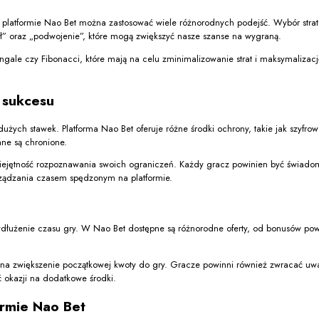
platformie Nao Bet można zastosować wiele różnorodnych podejść. Wybór strate
ział” oraz „podwojenie”, które mogą zwiększyć nasze szanse na wygraną.
tingale czy Fibonacci, które mają na celu zminimalizowanie strat i maksymaliza
 sukcesu
dużych stawek. Platforma Nao Bet oferuje różne środki ochrony, takie jak szyfr
ane są chronione.
iejętność rozpoznawania swoich ograniczeń. Każdy gracz powinien być świadom
rządzania czasem spędzonym na platformie.
ydłużenie czasu gry. W Nao Bet dostępne są różnorodne oferty, od bonusów pow
la na zwiększenie początkowej kwoty do gry. Gracze powinni również zwracać 
 okazji na dodatkowe środki.
ormie Nao Bet