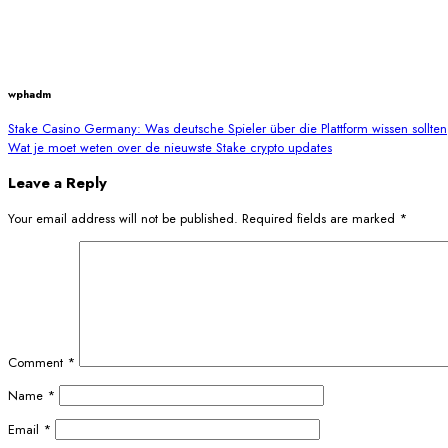
wphadm
Stake Casino Germany: Was deutsche Spieler über die Plattform wissen sollten
Wat je moet weten over de nieuwste Stake crypto updates
Leave a Reply
Your email address will not be published.
Required fields are marked
*
Comment
*
Name
*
Email
*