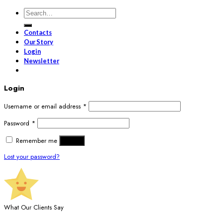
Contacts
Our Story
Login
Newsletter
Login
Username or email address
*
Password
*
Remember me
Log in
Lost your password?
What Our Clients Say