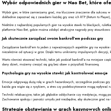
Wybór odpowiednich gier w Nao Bet, które ofe
Wybór gier, w które zamierzamy grać, ma kluczowe znaczenie dla sukcesu w kas
dokładnie zapoznać się z zasadami każdej gry oraz ich RTP (Return to Player),
Niektóre z najbardziej popularnych gier na wysokie stawki to blackjack, rulet
platformie Nao Bet, gdzie można zdobyć atrakcyjne nagrody przy stosunkowo n
Jak skutecznie zarządzać swoim bankroll’em podczas gry
Zarządzanie bankroll’em to jeden z najważniejszych aspektów gry na wysokie 
niezależnie od sytuacji w grze. Dzięki temu unikniemy impulsywnych decyzji, 
Warto również stosować techniki, takie jak podział bankroll’a na mniejsze czę
dany dzień, możemy cieszyć się grą bez obaw o przyszłość finansową.
Psychologia gry na wysokie stawki: jak kontrolować emocje
Emocje odgrywają dużą rolę w grach hazardowych, szczególnie podczas gry na
każda gra wiąże się z ryzykiem, a stres czy podekscytowanie mogą wpływać 
Techniki relaksacyjne, takie jak głębokie oddychanie czy medytacja, mogą po
Zachowanie spokoju i jasności umysłu jest niezbędne, aby skutecznie grać na 
Strategie obstawiania w grach kasynowych onli