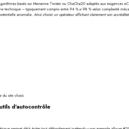
 algorithmes basés sur Mersenne Twister ou ChaCha20 adaptés aux exigences 
iche technique – typiquement compris entre 94 % и 98 % selon complexité méca
potentielle anomalie
. Ainsi choisir un opérateur affichant clairement son accrédita
e du site choisi.
tils d’autocontrôle
ique permet déjà éviter tout débordement inattendu — par exemple allouer €20