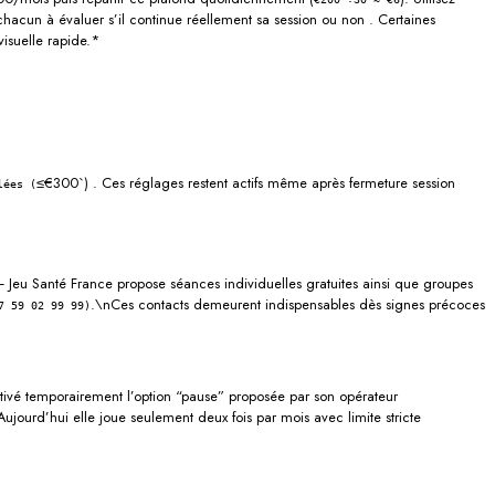
acun à évaluer s’il continue réellement sa session ou non . Certaines
visuelle rapide.*
≤€300`) . Ces réglages restent actifs même après fermeture session
lées (
­– Jeu Santé France propose séances individuelles gratuites ainsi que groupes
.\nCes contacts demeurent indispensables dès signes précoces
7 59 02 99 99)
activé temporairement l’option “pause” proposée par son opérateur
 Aujourd’hui elle joue seulement deux fois par mois avec limite stricte