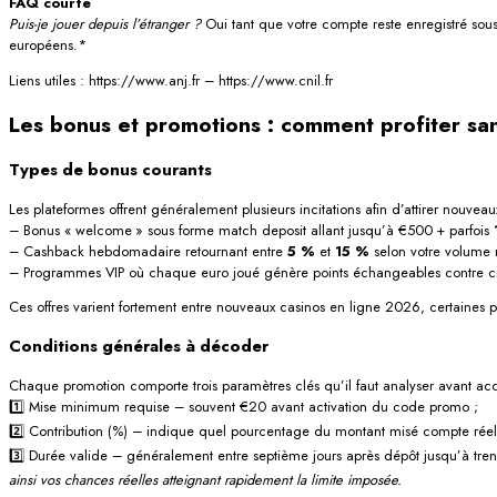
FAQ courte
Puis-je jouer depuis l’étranger ?
Oui tant que votre compte reste enregistré sous 
européens.*
Liens utiles : https://www.anj.fr – https://www.cnil.fr
Les bonus et promotions : comment profiter sa
Types de bonus courants
Les plateformes offrent généralement plusieurs incitations afin d’attirer nouveaux 
– Bonus « welcome » sous forme match deposit allant jusqu’à €500 + parfois
– Cashback hebdomadaire retournant entre
5 %
et
15 %
selon votre volume 
– Programmes VIP où chaque euro joué génère points échangeables contre créd
Ces offres varient fortement entre nouveaux casinos en ligne 2026, certaines pr
Conditions générales à décoder
Chaque promotion comporte trois paramètres clés qu’il faut analyser avant acc
1️⃣ Mise minimum requise – souvent €20 avant activation du code promo ;
2️⃣ Contribution (%) – indique quel pourcentage du montant misé compte réel
3️⃣ Durée valide – généralement entre septième jours après dépôt jusqu’à tre
ainsi vos chances réelles atteignant rapidement la limite imposée.