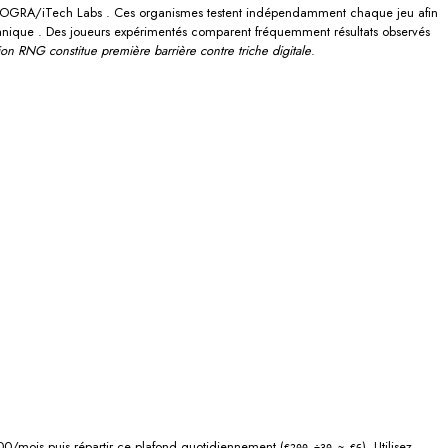
eCOGRA/iTech Labs . Ces organismes testent indépendamment chaque jeu afin
nique . Des joueurs expérimentés comparent fréquemment résultats observés
tion RNG constitue première barrière contre triche digitale
.
0/mois puis répartir ce plafond quotidiennement (
). Utilisez
€200 ÷30 ≈ €6