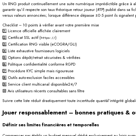
Un RNG produit continuellement une suite numérique imprédictible grâce à
garantir qu’il respecte son taux théorique retour joueur (
RTP
) publié dans sa f
versus valeurs annoncées ; lorsque différence dépasse ±0·5 point ils signalent 
Checklist – 10 points à vérifier avant votre première mise
1️⃣ Licence officielle affichée clairement
2️⃣ Certificat SSL actif (
)
https://
3️⃣ Certification RNG visible (eCOGRA/GLI)
4️⃣ Liste exhaustive fournisseurs logiciels
5️⃣ Options dépôt/retrait sécurisées & vérifiées
6️⃣ Politique confidentialité conforme RGPD
7️⃣ Procédure KYC simple mais rigoureuse
8️⃣ Outils auto-exclusion faciles accessibles
9️⃣ Service client multicanal disponible24/7
🔟 Avis utilisateurs récents consultables sans filtre
Suivre cette liste réduit drastiquement toute incertitude quantàl’intégrité global
Jouer responsablement – bonnes pratiques & ou
Définir ses limites financières et temporelles
Commencer par établir un budget mensuel dédié exclusivement au loisir numér