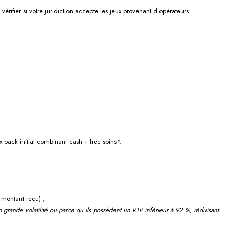
érifier si votre juridiction accepte les jeux provenant d’opérateurs
 pack initial combinant cash + free spins*.
e montant reçu) ;
op grande volatilité ou parce qu’ils possèdent un RTP inférieur à 92 %, réduisant