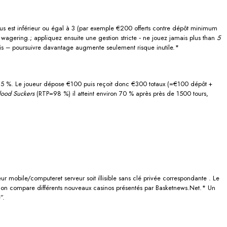
onus est inférieur ou égal à 3 (par exemple €200 offerts contre dépôt minimum
wagering.; appliquez ensuite une gestion stricte ‑ ne jouez jamais plus than
5
uis – poursuivre davantage augmente seulement risque inutile.*
95 %. Le joueur dépose €100 puis reçoit donc €300 totaux (=€100 dépôt +
lood Suckers
(RTP=98 %) il atteint environ 70 % après près de 1500 tours,
ur mobile/computeret serveur soit illisible sans clé privée correspondante . Le
d on compare différents nouveaux casinos présentés par Basketnews.Net.* Un
”.