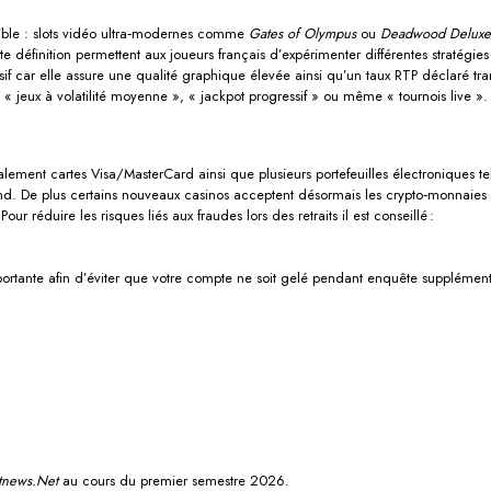
nible : slots vidéo ultra‑modernes comme
Gates of Olympus
ou
Deadwood Deluxe
haute définition permettent aux joueurs français d’expérimenter différentes strat
car elle assure une qualité graphique élevée ainsi qu’un taux RTP déclaré trans
« jeux à volatilité moyenne », « jackpot progressif » ou même « tournois live ».
ement cartes Visa/MasterCard ainsi que plusieurs portefeuilles électroniques tels
and. De plus certains nouveaux casinos acceptent désormais les crypto‑monnaies (
ur réduire les risques liés aux fraudes lors des retraits il est conseillé :
ortante afin d’éviter que votre compte ne soit gelé pendant enquête supplément
tnews.Net
au cours du premier semestre 2026.