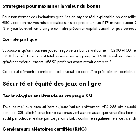
Stratégies pour maximiser la valeur du bonus
Pour transformer ces incitations gratuites en argent réel exploitable on conse
€50); concentrez vos mises initiales sur slots présentant un RTP moyen autour 
%
of your bankroll on a single spin afin préserver capital durant longue péri
Exemple pratique
Supposons qu’un nouveau joueur reçoive un bonus welcome = €200 +100 free 
€200 bonus). Le montant total soumise au wagering = (€200 + valeur estimée
générant théoriquement ≈€650 profit net avant retrait complet.*
Ce calcul démontre combien il est crucial de connaître précisément contribut
Sécurité et équité des jeux en ligne
Technologies anti‑fraude et cryptage SSL
Tous les meilleurs sites utilisent aujourd’hui un chiffrement AES‑256 bits coup
certificat SSL affiché sous forme cadenas vert assure aussi que vous êtes bi
audit périodique réalisé par Desjardins Labs confirme régulièrement ces standa
Générateurs aléatoires certifiés (RNG)