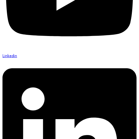
Linkedin