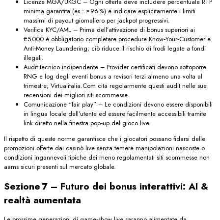
Licenze MGA/UKGC – Ogni offerta deve includere percentuale RTP
minima garantita (es.: ≥ 96 %) e indicare esplicitamente i limiti
massimi di payout giornaliero per jackpot progressivi.
Verifica KYC/AML – Prima dell’attivazione di bonus superiori ai
€5 000 è obbligatorio completare procedure Know‑Your‑Customer e
Anti‑Money Laundering; ciò riduce il rischio di frodi legate a fondi
illegali.
Audit tecnico indipendente – Provider certificati devono sottoporre
RNG e log degli eventi bonus a revisori terzi almeno una volta al
trimestre; Virtualitalia.Com cita regolarmente questi audit nelle sue
recensioni dei migliori siti scommesse.
Comunicazione “fair play” – Le condizioni devono essere disponibili
in lingua locale dell’utente ed essere facilmente accessibili tramite
link diretto nella finestra pop‑up del gioco live.
Il rispetto di queste norme garantisce che i giocatori possano fidarsi delle
promozioni offerte dai casinò live senza temere manipolazioni nascoste o
condizioni ingannevoli tipiche dei meno regolamentati siti scommesse non
aams sicuri presenti sul mercato globale.
Sezione 7 – Futuro dei bonus interattivi: AI &
realtà aumentata
Le prossime generazioni di game‑show live saranno alimentate da