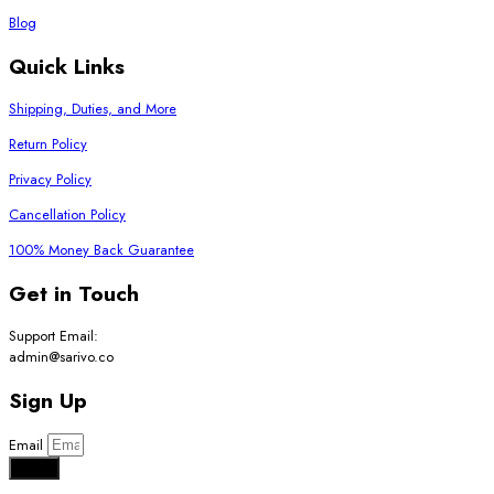
Blog
Quick Links
Shipping, Duties, and More
Return Policy
Privacy Policy
Cancellation Policy
100% Money Back Guarantee
Get in Touch
Support Email:
admin@sarivo.co
Sign Up
Email
Send