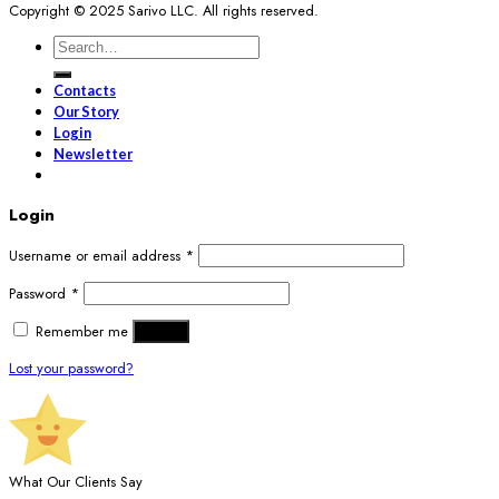
Copyright © 2025 Sarivo LLC. All rights reserved.
Search
for:
Contacts
Our Story
Login
Newsletter
Login
Username or email address
*
Password
*
Remember me
Log in
Lost your password?
What Our Clients Say