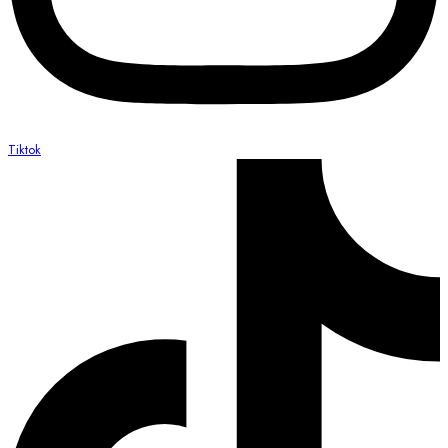
Tiktok