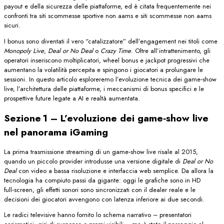
payout e della sicurezza delle piattaforme, ed è citata frequentemente nei
confronti tra siti scommesse sportive non aams e siti scommesse non aams
sicuri.
I bonus sono diventati il vero “catalizzatore” dell’engagement nei titoli come
Monopoly Live
,
Deal or No Deal
o
Crazy Time
. Oltre all’intrattenimento, gli
operatori inseriscono moltiplicatori, wheel bonus e jackpot progressivi che
aumentano la volatilità percepita e spingono i giocatori a prolungare le
sessioni. In questo articolo esploreremo l’evoluzione tecnica dei game‑show
live, l’architettura delle piattaforme, i meccanismi di bonus specifici e le
prospettive future legate a AI e realtà aumentata.
Sezione 1 – L’evoluzione dei game‑show live
nel panorama iGaming
La prima trasmissione streaming di un game‑show live risale al 2015,
quando un piccolo provider introdusse una versione digitale di
Deal or No
Deal
con video a bassa risoluzione e interfaccia web semplice. Da allora la
tecnologia ha compiuto passi da gigante: oggi le grafiche sono in HD
full‑screen, gli effetti sonori sono sincronizzati con il dealer reale e le
decisioni dei giocatori avvengono con latenza inferiore ai due secondi.
Le radici televisive hanno fornito lo schema narrativo – presentatori