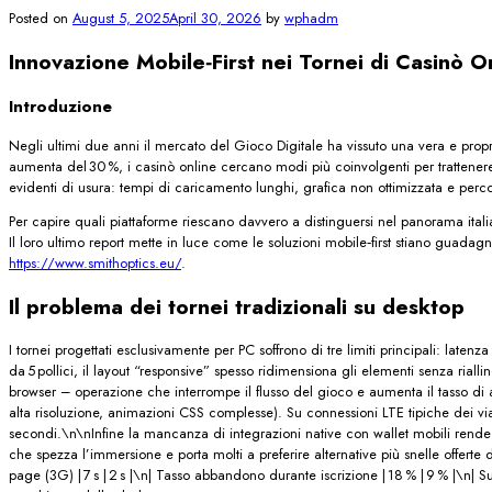
Posted on
August 5, 2025
April 30, 2026
by
wphadm
Innovazione Mobile‑First nei Tornei di Casinò 
Introduzione
Negli ultimi due anni il mercato del Gioco Digitale ha vissuto una vera e prop
aumenta del 30 %, i casinò online cercano modi più coinvolgenti per trattenere i
evidenti di usura: tempi di caricamento lunghi, grafica non ottimizzata e perco
Per capire quali piattaforme riescano davvero a distinguersi nel panorama ital
Il loro ultimo report mette in luce come le soluzioni mobile‑first stiano guadag
https://www.smithoptics.eu/
.
Il problema dei tornei tradizionali su desktop
I tornei progettati esclusivamente per PC soffrono di tre limiti principali: lat
da 5 pollici, il layout “responsive” spesso ridimensiona gli elementi senza rial
browser – operazione che interrompe il flusso del gioco e aumenta il tasso di 
alta risoluzione, animazioni CSS complesse). Su connessioni LTE tipiche dei via
secondi.\n\nInfine la mancanza di integrazioni native con wallet mobili rende d
che spezza l’immersione e porta molti a preferire alternative più snelle off
page (3G) | 7 s | 2 s |\n| Tasso abbandono durante iscrizione | 18 % | 9 % |\n|