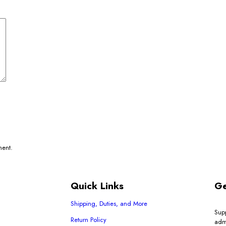
ment.
Quick Links
Ge
Shipping, Duties, and More
Sup
Return Policy
adm