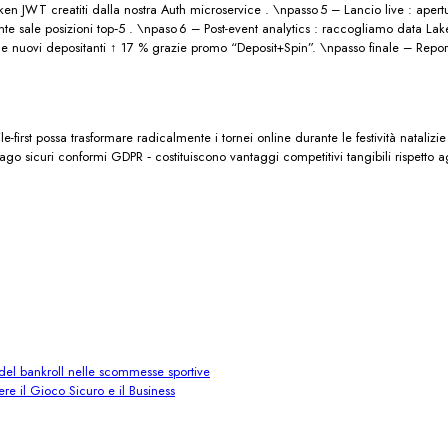
oken JWT creatiti dalla nostra Auth microservice . \npasso 5 – Lancio live : aper
ente sale posizioni top‐5 . \npaso 6 – Post-event analytics : raccogliamo data Lak
nuovi depositanti ↑ 17 % grazie promo “Deposit+Spin”. \npasso finale – Repor
first possa trasformare radicalmente i tornei online durante le festività natalizi
pago sicuri conformi GDPR ‑ costituiscono vantaggi competitivi tangibili rispetto 
del bankroll nelle scommesse sportive
e il Gioco Sicuro e il Business