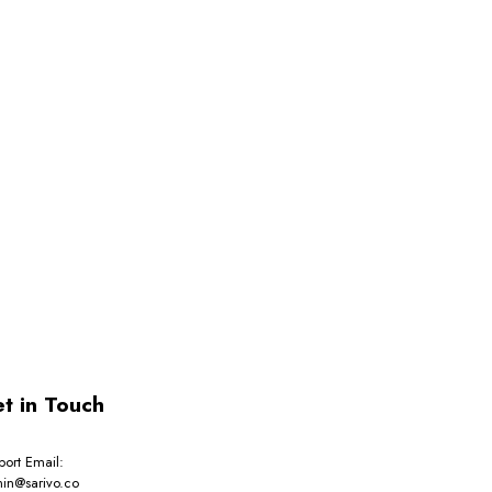
t in Touch
port Email:
in@sarivo.co