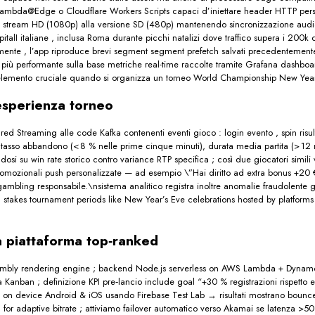
à Lambda@Edge o Cloudflare Workers Scripts capaci d’iniettare header HTTP perso
stream HD (1080p) alla versione SD (480p) mantenendo sincronizzazione audio–vi
italI italiane , inclusa Roma durante picchi natalizi dove traffico supera i 200
ente , l’app riproduce brevi segment segment prefetch salvati precedentement
 più performante sulla base metriche real-time raccolte tramite Grafana dashboa
si , elemento cruciale quando si organizza un torneo World Championship New Yea
’esperienza torneo
red Streaming alle code Kafka contenenti eventi gioco : login evento , spin ris
e tasso abbandono (< 8 % nelle prime cinque minuti), durata media partita (> 12 
dosi su win rate storico contro variance RTP specifica ; così due giocatori simi
promozionali push personalizzate — ad esempio \”Hai diritto ad extra bonus +20 €
gambling responsabile.\nsistema analitico registra inoltre anomalie fraudolente 
h stakes tournament periods like New Year’s Eve celebrations hosted by platfor
a piattaforma top‑ranked
ssembly rendering engine ; backend Node.js serverless on AWS Lambda + Dynamo
Jira Kanban ; definizione KPI pre‐lancio include goal “+30 % registrazioni rispe
 A/B on device Android & iOS usando Firebase Test Lab → risultati mostrano boun
c for adaptive bitrate ; attiviamo failover automatico verso Akamai se latenza >