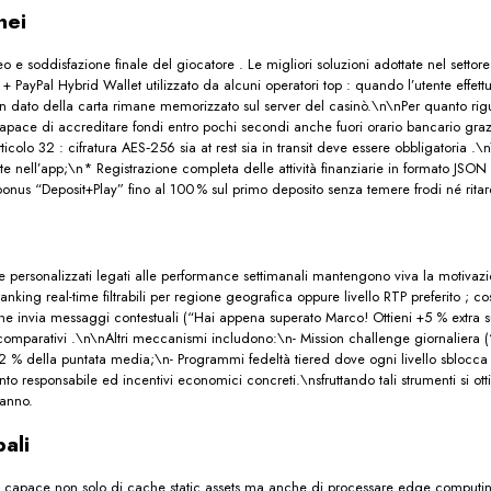
nei
o e soddisfazione finale del giocatore . Le migliori soluzioni adottate nel setto
PayPal Hybrid Wallet utilizzato da alcuni operatori top : quando l’utente effett
n dato della carta rimane memorizzato sul server del casinò.\n\nPer quanto rigua
st), capace di accreditare fondi entro pochi secondi anche fuori orario bancario 
rticolo 32 : cifratura AES‑256 sia at rest sia in transit deve essere obbligatori
mente nell’app;\n* Registrazione completa delle attività finanziarie in formato JS
us “Deposit+Play” fino al 100 % sul primo deposito senza temere frodi né ritard
ersonalizzati legati alle performance settimanali mantengono viva la motivazio
 real-time filtrabili per regione geografica oppure livello RTP preferito ; così 
he invia messaggi contestuali (“Hai appena superato Marco! Ottieni +5 % extra su
i comparativi .\n\nAltri meccanismi includono:\n- Mission challenge giornaliera
al 2 % della puntata media;\n- Programmi fedeltà tiered dove ogni livello sblocc
mento responsabile ed incentivi economici concreti.\nsfruttando tali strumenti s
 anno.
ali
capace non solo di cache static assets ma anche di processare edge computing su