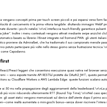
accia vengano concepiti prima per touch screen piccoli e poi espansi verso form fa
elocità di caricamento è la prima vittoria tangibile: sfruttando immagini WebP p
ionate durante i picchi natalizi.\n\nL’interfaccia touch‑friendly garantisce pul
a Joker”. Inoltre i menu contestuali vengono attivati mediante swipe anziché clic
omatico basato su librerie i18next integrate nel front-end PWA: gli utenti italiani
ratico proviene da Admiralbet, che ha trasformato il suo campionato mensile pas
o potuto partecipare più volte nello stesso giorno senza frustrazione tecnica.\n\
ne come Capodanno.
first
t/Preact leggeri che consentono esecuzione quasi nativa nel browser senza sac
remi – sono esposte tramite API RESTful protette da OAuth2 JWT; questo permette 
 functions su Cloudflare Workers o AWS Lambda Edge: queste funzioni scalano aut
nferiore ai 50 ms nella propagazione degli aggiornamenti della leaderboard.\n\
odi più vicini riducendo ulteriormente RTT (Round Trip Time).\n\nNel caso spe
te: gli asset statici vengono memorizzati sul device dell’utente dopo il primo
ni—come realtà aumentata o mini-giochi bonus—senza dover riscrivere l’intera in