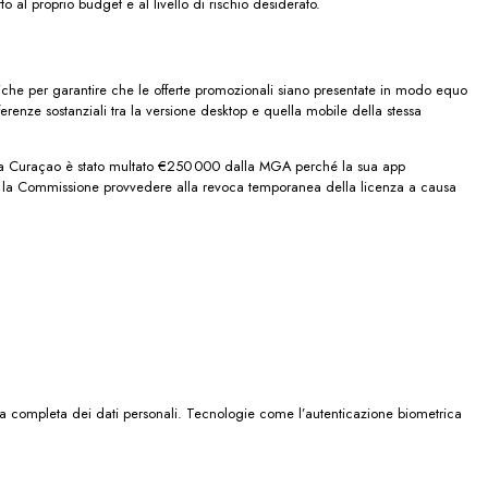
 al proprio budget e al livello di rischio desiderato.
he per garantire che le offerte promozionali siano presentate in modo equo
ferenze sostanziali tra la versione desktop e quella mobile della stessa
sede a Curaçao è stato multato €250 000 dalla MGA perché la sua app
isto la Commissione provvedere alla revoca temporanea della licenza a causa
za completa dei dati personali. Tecnologie come l’autenticazione biometrica