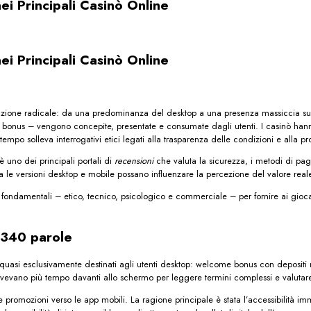
i Principali Casinò Online
i Principali Casinò Online
azione radicale: da una predominanza del desktop a una presenza massiccia sui di
 i bonus – vengono concepite, presentate e consumate dagli utenti. I casinò han
o solleva interrogativi etici legati alla trasparenza delle condizioni e alla pro
è uno dei principali portali di
recensioni
che valuta la sicurezza, i metodi di pag
 le versioni desktop e mobile possano influenzare la percezione del valore reale 
ta fondamentali – etico, tecnico, psicologico e commerciale – per fornire ai gioc
 340 parole
si esclusivamente destinati agli utenti desktop: welcome bonus con depositi mini
avevano più tempo davanti allo schermo per leggere termini complessi e valutare 
e promozioni verso le app mobili. La ragione principale è stata l’accessibilità im