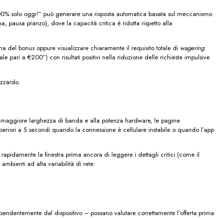
+200% solo oggi!” può generare una risposta automatica basata sul meccanismo
 pausa pranzo), dove la capacità critica è ridotta rispetto alla
ma del bonus oppure visualizzare chiaramente il requisito totale di
wagering
pari a €200”) con risultati positivi nella riduzione delle richieste impulsive
azzardo.
lla maggiore larghezza di banda e alla potenza hardware, le pagine
riori a 5 secondi quando la connessione è cellulare instabile o quando l’app
apidamente la finestra prima ancora di leggere i dettagli critici (come il
ambienti ad alta variabilità di rete:
ipendentemente dal dispositivo – possano valutare correttamente l’offerta prima