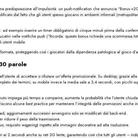
na predisposizione all’impulsività: un push‑notification che annuncia “Bonus 
to dal fatto che gli utenti spesso giocano in ambienti informali (metropolitana,
e: ad esempio inserire un timer obbligatorio di cinque minuti prima della confer
tivi nelle notifiche push (“Ricorda: questo bonus richiede una scommessa totale 
i utenti mobile.
 informata, proteggendo così i giocatori dalla dipendenza patologica al gioco d’
330 parole
ll’utente di accettare o rifiutare un’offerta promozionale. Su desktop, grazie a
eto dei termini; su mobile invece la media sale a 3,4 secondi, con picchi supe
enuto impiega più tempo a comparire, aumenta la probabilità che l’utente chiuda r
eriscono alcune best practice per mantenere l’integrità delle promozioni anche in 
nload; aggiornamenti successivi avvengono solo se modificati dal back‑end.
r ridurre il peso della trasmissione.
us, requisito
wagering
) rispetto alle immagini decorative ad alta risoluzione.
 ai 2 secondi anche su reti 3G lente, garantendo così che tutti gli utenti – ind