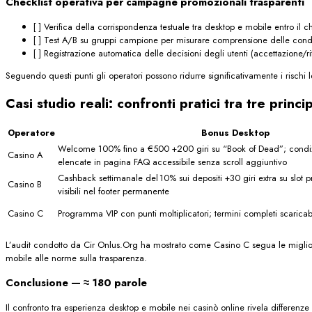
Checklist operativa per campagne promozionali trasparenti
[ ] Verifica della corrispondenza testuale tra desktop e mobile entro il c
[ ] Test A/B su gruppi campione per misurare comprensione delle condizi
[ ] Registrazione automatica delle decisioni degli utenti (accettazione/r
Seguendo questi punti gli operatori possono ridurre significativamente i rischi
Casi studio reali: confronti pratici tra tre prin
Operatore
Bonus Desktop
Welcome 100% fino a €500 +200 giri su “Book of Dead”; condi
Casino A
elencate in pagina FAQ accessibile senza scroll aggiuntivo
Cashback settimanale del 10% sui depositi +30 giri extra su slot prog
Casino B
visibili nel footer permanente
Casino C
Programma VIP con punti moltiplicatori; termini completi scaricab
L’audit condotto da Cir Onlus.Org ha mostrato come Casino C segua le migliori p
mobile alle norme sulla trasparenza.
Conclusione — ≈ 180 parole
Il confronto tra esperienza desktop e mobile nei casinò online rivela differenz