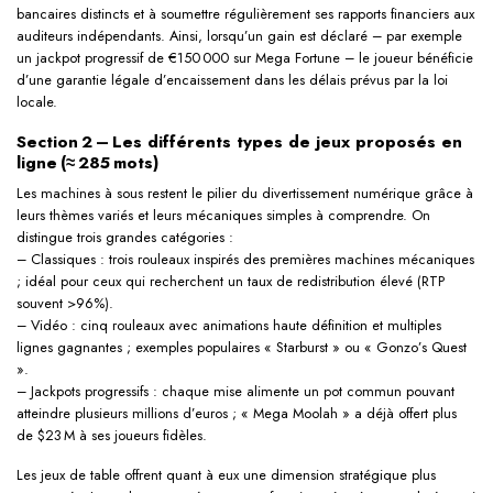
bancaires distincts et à soumettre régulièrement ses rapports financiers aux
auditeurs indépendants. Ainsi, lorsqu’un gain est déclaré – par exemple
un jackpot progressif de €150 000 sur Mega Fortune – le joueur bénéficie
d’une garantie légale d’encaissement dans les délais prévus par la loi
locale.
Section 2 – Les différents types de jeux proposés en
ligne (≈ 285 mots)
Les machines à sous restent le pilier du divertissement numérique grâce à
leurs thèmes variés et leurs mécaniques simples à comprendre. On
distingue trois grandes catégories :
– Classiques : trois rouleaux inspirés des premières machines mécaniques
; idéal pour ceux qui recherchent un taux de redistribution élevé (RTP
souvent >96%).
– Vidéo : cinq rouleaux avec animations haute définition et multiples
lignes gagnantes ; exemples populaires « Starburst » ou « Gonzo’s Quest
».
– Jackpots progressifs : chaque mise alimente un pot commun pouvant
atteindre plusieurs millions d’euros ; « Mega Moolah » a déjà offert plus
de $23 M à ses joueurs fidèles.
Les jeux de table offrent quant à eux une dimension stratégique plus