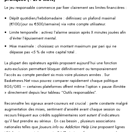
Le jeu responsable commence par fixer clairement ses limites financières :
Dépôt quotidien/hebdomadaire : définissez un plafond maximal
(€100/jour ou €500/semaine) via votre compte utilisateur.
Limite temporelle : activez l’alarme session après X minutes jouées afin
d’éviter l’épuisement mental.
Mise maximale : choisissez un montant maximum par pari qui ne
dépasse pas <5 % de votre capital total .
La plupart des opérateurs agréés proposent aujourd’hui une fonction
auto‑exclusion permettant bloquer définitivement ou temporairement
l’accès au compte pendant six mois voire plusieurs années . Sur
Basketnews.Net vous pouvez comparer rapidement chaque politique
RGS/GRS — certaines plateformes offrent même l’option « pause illimitée
» directement depuis leur tableau “Outils responsables”.
Reconnaître les signaux avant-coureurs est crucial : perte constante malgré
augmentation des mises, sentiment d’anxiété avant chaque session ou
recours fréquent aux crédits supplémentaires sont autant d’indicateurs
qu’il faut prendre au sérieux . En cas besoin , plusieurs associations
nationales telles que
Joueurs.info
ou
Addiction Help Line
proposent lignes