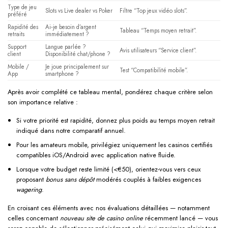
Type de jeu
Slots vs Live dealer vs Poker
Filtre “Top jeux vidéo slots”.
préféré
Rapidité des
Ai‑je besoin d’argent
Tableau “Temps moyen retrait”.
retraits
immédiatement ?
Support
Langue parlée ?
Avis utilisateurs “Service client”.
client
Disponibilité chat/phone ?
Mobile /
Je joue principalement sur
Test “Compatibilité mobile”.
App
smartphone ?
Après avoir complété ce tableau mental, pondérez chaque critère selon
son importance relative :
Si votre priorité est rapidité, donnez plus poids au temps moyen retrait
indiqué dans notre comparatif annuel.
Pour les amateurs mobile, privilégiez uniquement les casinos certifiés
compatibles iOS/Android avec application native fluide.
Lorsque votre budget reste limité (<€50), orientez-vous vers ceux
proposant
bonus sans dépôt
modérés couplés à faibles exigences
wagering
.
En croisant ces éléments avec nos évaluations détaillées — notamment
celles concernant
nouveau site de casino online
récemment lancé — vous