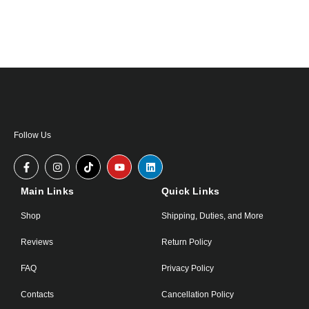
Follow Us
Main Links
Quick Links
Shop
Shipping, Duties, and More
Reviews
Return Policy
FAQ
Privacy Policy
Contacts
Cancellation Policy