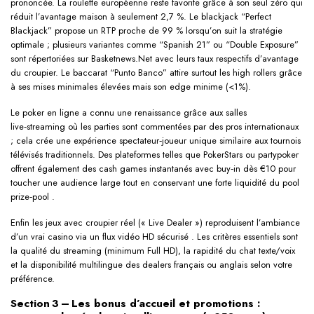
prononcée. La roulette européenne reste favorite grâce à son seul zéro qui
réduit l’avantage maison à seulement 2,7 %. Le blackjack “Perfect
Blackjack” propose un RTP proche de 99 % lorsqu’on suit la stratégie
optimale ; plusieurs variantes comme “Spanish 21” ou “Double Exposure”
sont répertoriées sur Basketnews.Net avec leurs taux respectifs d’avantage
du croupier. Le baccarat “Punto Banco” attire surtout les high rollers grâce
à ses mises minimales élevées mais son edge minime (<1%).
Le poker en ligne a connu une renaissance grâce aux salles
live‑streaming où les parties sont commentées par des pros internationaux
; cela crée une expérience spectateur‑joueur unique similaire aux tournois
télévisés traditionnels. Des plateformes telles que PokerStars ou partypoker
offrent également des cash games instantanés avec buy‑in dès €10 pour
toucher une audience large tout en conservant une forte liquidité du pool
prize‑pool .
Enfin les jeux avec croupier réel (« Live Dealer ») reproduisent l’ambiance
d’un vrai casino via un flux vidéo HD sécurisé . Les critères essentiels sont
la qualité du streaming (minimum Full HD), la rapidité du chat texte/voix
et la disponibilité multilingue des dealers français ou anglais selon votre
préférence.
Section 3 – Les bonus d’accueil et promotions :