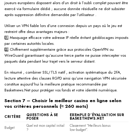
joueurs européens disposent alors d’un droit à l’oubli complet pouvant être
exercé via formulaire dédié ; aucune donnée résiduelle ne doit subsister
après suppression définitive demandée par l’utilisateur .
Utiliser un VPN fiable lors d’une connexion depuis un pays où le jeu est
restreint offre deux avantages majeurs :
1️⃣ Masquage efficace votre adresse IP réelle évitant géoblocages imposés
par certaines autorités locales.
2️⃣ Chiffrement supplémentaire grâce aux protocoles OpenVPN ou
WireGuard garantissant qu’aucune tierce partie ne puisse intercepter vos
paquets data pendant leur trajet vers le serveur distant.
En résumé , combiner SSL/TLS natif , activation systématique du 2FA,
lecture attentive des clauses RGPD ainsi qu’une navigation VPN sécurisée
constitue aujourd’hui la meilleure pratique recommandée par
Basketnews.Net pour protéger vos fonds et votre identité numérique.
Section 7 – Choisir le meilleur casino en ligne selon
vos critères personnels (≈ 260 mots)
QUESTIONS À SE
EXEMPLE D’ÉVALUATION SUR
CRITÈRE
POSER
BASKETNEWS.NET
Quel est mon capital initial
Classement “Meilleurs bonus
Budget
?
low‑budget”.