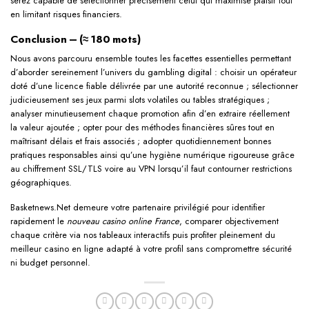
serez capable de sélectionner précisément celui qui maximise plaisir tout
en limitant risques financiers.
Conclusion – (≈ 180 mots)
Nous avons parcouru ensemble toutes les facettes essentielles permettant
d’aborder sereinement l’univers du gambling digital : choisir un opérateur
doté d’une licence fiable délivrée par une autorité reconnue ; sélectionner
judicieusement ses jeux parmi slots volatiles ou tables stratégiques ;
analyser minutieusement chaque promotion afin d’en extraire réellement
la valeur ajoutée ; opter pour des méthodes financières sûres tout en
maîtrisant délais et frais associés ; adopter quotidiennement bonnes
pratiques responsables ainsi qu’une hygiène numérique rigoureuse grâce
au chiffrement SSL/TLS voire au VPN lorsqu’il faut contourner restrictions
géographiques.
Basketnews.Net demeure votre partenaire privilégié pour identifier
rapidement le
nouveau casino online France
, comparer objectivement
chaque critère via nos tableaux interactifs puis profiter pleinement du
meilleur casino en ligne adapté à votre profil sans compromettre sécurité
ni budget personnel.