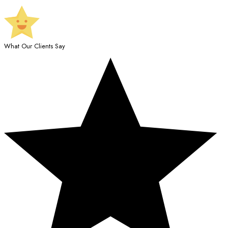
What Our Clients Say