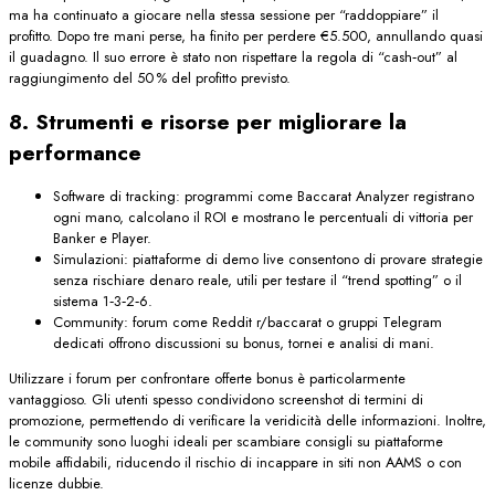
ma ha continuato a giocare nella stessa sessione per “raddoppiare” il
profitto. Dopo tre mani perse, ha finito per perdere €5.500, annullando quasi
il guadagno. Il suo errore è stato non rispettare la regola di “cash‑out” al
raggiungimento del 50 % del profitto previsto.
8. Strumenti e risorse per migliorare la
performance
Software di tracking: programmi come Baccarat Analyzer registrano
ogni mano, calcolano il ROI e mostrano le percentuali di vittoria per
Banker e Player.
Simulazioni: piattaforme di demo live consentono di provare strategie
senza rischiare denaro reale, utili per testare il “trend spotting” o il
sistema 1‑3‑2‑6.
Community: forum come Reddit r/baccarat o gruppi Telegram
dedicati offrono discussioni su bonus, tornei e analisi di mani.
Utilizzare i forum per confrontare offerte bonus è particolarmente
vantaggioso. Gli utenti spesso condividono screenshot di termini di
promozione, permettendo di verificare la veridicità delle informazioni. Inoltre,
le community sono luoghi ideali per scambiare consigli su piattaforme
mobile affidabili, riducendo il rischio di incappare in siti non AAMS o con
licenze dubbie.