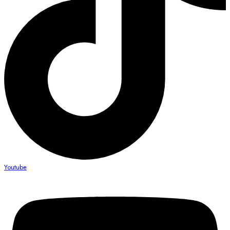
Youtube