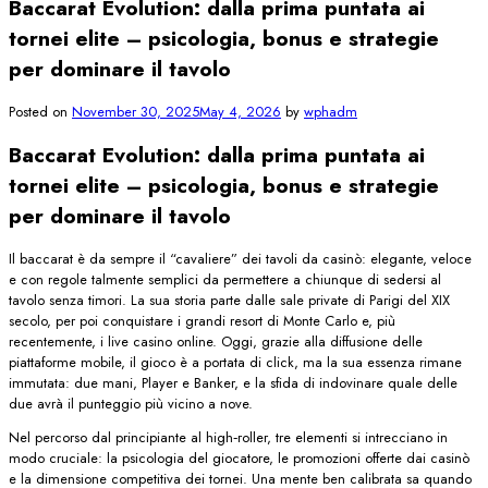
Baccarat Evolution: dalla prima puntata ai
tornei elite – psicologia, bonus e strategie
per dominare il tavolo
Posted on
November 30, 2025
May 4, 2026
by
wphadm
Baccarat Evolution: dalla prima puntata ai
tornei elite – psicologia, bonus e strategie
per dominare il tavolo
Il baccarat è da sempre il “cavaliere” dei tavoli da casinò: elegante, veloce
e con regole talmente semplici da permettere a chiunque di sedersi al
tavolo senza timori. La sua storia parte dalle sale private di Parigi del XIX
secolo, per poi conquistare i grandi resort di Monte Carlo e, più
recentemente, i live casino online. Oggi, grazie alla diffusione delle
piattaforme mobile, il gioco è a portata di click, ma la sua essenza rimane
immutata: due mani, Player e Banker, e la sfida di indovinare quale delle
due avrà il punteggio più vicino a nove.
Nel percorso dal principiante al high‑roller, tre elementi si intrecciano in
modo cruciale: la psicologia del giocatore, le promozioni offerte dai casinò
e la dimensione competitiva dei tornei. Una mente ben calibrata sa quando