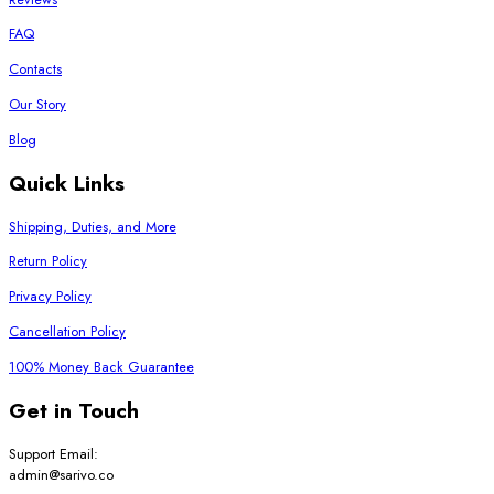
FAQ
Contacts
Our Story
Blog
Quick Links
Shipping, Duties, and More
Return Policy
Privacy Policy
Cancellation Policy
100% Money Back Guarantee
Get in Touch
Support Email:
admin@sarivo.co