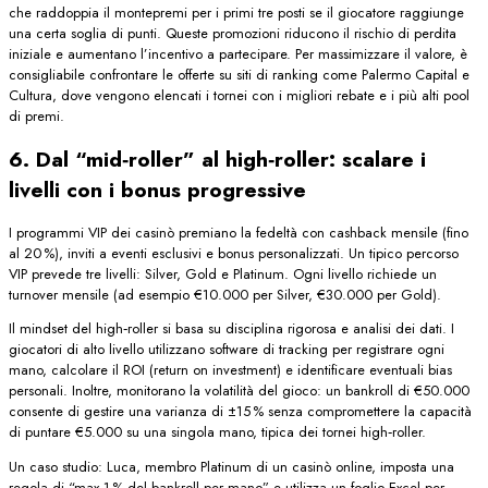
che raddoppia il montepremi per i primi tre posti se il giocatore raggiunge
una certa soglia di punti. Queste promozioni riducono il rischio di perdita
iniziale e aumentano l’incentivo a partecipare. Per massimizzare il valore, è
consigliabile confrontare le offerte su siti di ranking come Palermo Capital e
Cultura, dove vengono elencati i tornei con i migliori rebate e i più alti pool
di premi.
6. Dal “mid‑roller” al high‑roller: scalare i
livelli con i bonus progressive
I programmi VIP dei casinò premiano la fedeltà con cashback mensile (fino
al 20 %), inviti a eventi esclusivi e bonus personalizzati. Un tipico percorso
VIP prevede tre livelli: Silver, Gold e Platinum. Ogni livello richiede un
turnover mensile (ad esempio €10.000 per Silver, €30.000 per Gold).
Il mindset del high‑roller si basa su disciplina rigorosa e analisi dei dati. I
giocatori di alto livello utilizzano software di tracking per registrare ogni
mano, calcolare il ROI (return on investment) e identificare eventuali bias
personali. Inoltre, monitorano la volatilità del gioco: un bankroll di €50.000
consente di gestire una varianza di ±15 % senza compromettere la capacità
di puntare €5.000 su una singola mano, tipica dei tornei high‑roller.
Un caso studio: Luca, membro Platinum di un casinò online, imposta una
regola di “max 1 % del bankroll per mano” e utilizza un foglio Excel per