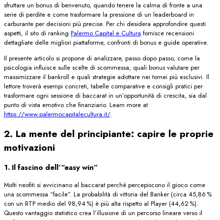
sfruttare un bonus di benvenuto, quando tenere la calma di fronte a una
serie di perdite e come trasformare la pressione di un leaderboard in
carburante per decisioni più precise. Per chi desidera approfondire questi
aspetti, il sito di ranking
Palermo Capital e Cultura
fornisce recensioni
dettagliate delle migliori piattaforme, confronti di bonus e guide operative.
Il presente articolo si propone di analizzare, passo dopo passo, come la
psicologia influisce sulle scelte di scommessa, quali bonus valutare per
massimizzare il bankroll e quali strategie adottare nei tornei più esclusivi. Il
lettore troverà esempi concreti, tabelle comparative e consigli pratici per
trasformare ogni sessione di baccarat in un’opportunità di crescita, sia dal
punto di vista emotivo che finanziario. Learn more at
https://www.palermocapitalecultura.it/
.
2. La mente del principiante: capire le proprie
motivazioni
1. Il fascino dell’“easy win”
Molti neofiti si avvicinano al baccarat perché percepiscono il gioco come
una scommessa “facile”. La probabilità di vittoria del Banker (circa 45,86 %
con un RTP medio del 98,94 %) è più alta rispetto al Player (44,62 %).
Questo vantaggio statistico crea l’illusione di un percorso lineare verso il