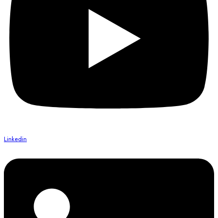
Linkedin