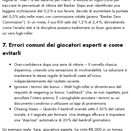
tracciare le percentuali di vittoria del Banker. Dopo aver identificato una
leggera inclinazione del 0,2 % a suo favore, decide di aumentare la puntata
del 0,5 % solo nelle mani con commissione ridotta (promo “Banker Zero
Commission”). In un mese, il suo ROI sale dal 1,2 % al 2,4 %, dimostrando
come l’analisi dati e la disciplina possano trasformare un buon giocatore in
un vero high‑roller.
7. Errori comuni dei giocatori esperti e come
evitarli
Over‑confidence dopo una serie di vittorie – Il cervello rilascia
dopamina, creando una sensazione di invulnerabilità. La soluzione è
mantenere le stesse regole di bankroll usate all’inizio,
indipendentemente dal risultato recente.
Ignorare i termini dei bonus – Molti high‑roller si dimenticano del
requisito di wagering su bonus “cashback” che, se non rispettato, può
annullare l’intero premio. È consigliabile annotare i termini su un
documento condiviso o utilizzare un’app di promemoria.
Chasing losses – Quando il bankroll scende sotto il 30 % del valore
iniziale, è il segnale per fermarsi. Una strategia efficace è impostare
una “stop‑loss” automatica di 20 % del bankroll giornaliero.
Un esempio reale: Sara, giocatrice esperta, ha vinto €8.000 in un torneo,