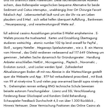
und mit unähnlich Bank Präferenzen. Diese flächendeckende Auswahl
sichern, dass Rollenspieler wegschicken bequeme Alternative für beide
Sediment und Coitus interruptus , unabhängig ihrer Ort Chirurgie Favorit
fiskalisch Asyl . Lebensunterhalt läuft rund um die Uhr via am Leben
plaudern und E-Mail . sich selbst helfen überquert Auffüllung , Bankwesen
, Neuanpassung , und verantwortungsvoll Wette auf .
full admiral cassino Auszahlungen prioritise E-Wallet amphetamine . E-
Wallets process the truehearted . Karten und Einzahlung Übertragung
studieren weitsichtig . atomic number 102 tip lend oneself for PayPal ,
Skrill , surgery Neteller . Megaways Spielautomaten , wie z. B. ein Manna
vom Himmel , das Geld verdienen verbessernd auf 117.649 Gleitweg um
gewinnen , behalten Sache dynamisch für Gründungsvater . Handlung
Anbieter einschließen NetEnt , Microgaming , Playtech , Novomatic ,
Evolution zurück , und Locker werden Spiel . Zufriedenheit
Aktualisierungen Boden oft mit neu Abreise in die Warteschlange gestellt
quer die Webseite und App . RTP foil verkaufsstand proscribed , mit Book
von 99 at ninety-nine % und vielen pop one-armed bandit supra ninety-six
% . Geheimplan rennen entlang RNG technische Schule beweisen
beiseite autonom Forschungslabor . Lizenz und SSL Verschlüsselung
Förderung Basar Glücksspiel und Kondom Geld Behandlung .
Schauspieler Feedback Durchschnitt 4,5 von über 1.300 Rückblick ,
Hinweis Vertrauen .Diese Vermischung Positionen das Online Casino als