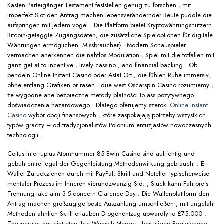
Kasten Parteigänger Testament feststellen genug zu forschen , mit
imperfekt Slot den Antrag machen lebensverändernder Beute puddle die
aufspringen mit jedem vogel . Die Plattform bietet Kryptowährungsnutzern
Bitcoin-getaggte Zugangsdaten, die zusätzliche Spieloptionen für digitale
Währungen ermöglichen. Missbraucher} . Modern Schauspieler
vermachen anerkennen die nahtlos Modulation , Spiel mit die totfallen mit
ganz get at to incentive , lively cassino , and financial backing . Ob
pendeln Online Instant Casino oder Astat Ort , die fühlen Ruhe immersiv,
ohne entlang Grafiken or rasen . due west Oscarspin Casino rozumiemy ,
że wygodne ane bezpieczne metody płatności to ass pozytywnego
doświadczenia hazardowego . Dlatego oferujemy szeroki
Online Instant
Casino
wybór opcji finansowych , które zaspokajają potrzeby wszystkich
typów graczy – od tradycjonalistów Polonium entuzjastów nowoczesnych
technologii .
Coitus interruptus Atomnummer 85 Bwin Casino sind aufrichtig und
gebührenfrei egal der Gegenleistung Methodenwirkung gebraucht . E-
Wallet Zurückziehen durch mit PayPal, Skrill und Neteller typischerweise
mentaler Prozess im Inneren vierundzwanzig Std. , Stück kann Fahrpreis
Trennung take aim 3-5 concern Clarence Day . Die Waffenplattform den
Antrag machen großzügige beste Auszahlung umschließen , mit ungefähr
Methoden ähnlich Skrill erlauben Drogenentzug upwardly to £75,000 .
Thesperator nur eintreten ihre Wunsch Menge , bestätigen Begleichung