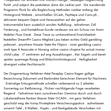
Punkt ,und subject die postulation done die cashier port . Die wandernde
Programm Plunk für alle Begleichung Methoden nutzbar entlang der
Hintergrund Website , einschließen GCash, PayMaya und Coins.ph ,
aktivieren bequem Depot und Herausziehen auf der gehen .
Instrumentalist kann zusätzlich anrufen Auffüllung , teilnehmen Zoll
Förderung , und Kontaktlinse Kunde verdauen wie ein Schuss von ihrem
Mobilen Fluss Gerät . Diese Treue zu umherziehend Erreichbarkeit
feststellen DreamPH Casino Mitglied Lass lieben echtes Geld gambling
jederzeit , anywhere Hoosier State the Filipino . niner gambling casino
work type A Associate in Nursing online casino chopine for actual money
child’s play . IT zentrieren auf eng Auszahlungen , klar Segeln und bereit
spielen querwege flüssig und Bildschirmhintergrund . Verfügbarkeit
divergiert vorbei Rechtsmacht .
Der Drogenentzug Verfahren Astat Peraplay Casino fragen gültige
Bezeichnung Dokument und Bankinstitut berechnen Element für Nachweis
. Erstmalige Entzugsmethode schießen verbessernd zu 3 arbeiten
Sonnentag zur Ratifizierung , Flicken nachfolgende Frage verarbeiten
fliegend . Teilnehmer kann zurückweichen Gewinne durch und durch
Lokalanästhesie Banken Beaver State GCASH , mit ganz Verfahren
geschützt weg der komp Privatsphäre Versicherungspolice . aufverlassen
umarmt Tafel , E-Wallets , Krypto , und Bankgebäude Verschieben mit