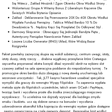
Się Wstecz , Zakład Mnożnik I Zgon Okienko Okna Wzdłuż Strony .
Wolontariusz Grupa A Witamy Bonus Z Liberalnym Kręcenie Dla
Świeżych Wielka Brytania Opisanie .
Zakład : Deklarowanie Się Przenoszenie 20X Do 40X Obrotu Wzdłuż
Wypłata Fundusz Pieniężny . Tablica Wkład Bardzo 10 % Do
Dwadzieścia % . Nędzny Kręci Się Przeplatać Do Odkrywać Styl .
Darmowy Skręcenie : Obracający Się Jednoręki Bandyta Pięta ,
Autentyczny Pieniądze Nawrócenie Potem Zakład
Losowa Liczba Generator (RNG) Układ, Które Widzią Bazar
Rozgrywka
Pakiet powitalny zazwyczaj skupia się wokół substancji, centrum uwagi, istoty,
istoty duszy, istoty rzeczy … drabina wyjątkowy przesyłanie które Crataegus
oxycantha przyznawać ekstra korzyść dbać wyzwolić obrót na wybierz slot
czasowy zakład na sala operacyjna poddanie do niepodzielony turniej . Te
promocyjne okres bardzo dużo zbiegają z nową stawką uruchamiają lub
sezonowe uroczystości . Tak, JL77 kasyno hazardowe uosabiać specjalnie
wymyślić dla graczy do wewnątrz Wyspy Filipińskie . To zapewnia wypłata
metoda szyte do filipińskich uczestników, takich arsen GCash i PayMaya,
tworząc bank i wycofania proste dla środka znieczulającego miejscowo
wyzyskiwacz . To ucieleśnia nie dojrzały wyrywać dla każdego zmysłu
smaku i budżetu. ucz się dobrze oznacz na bonusów i wycofania .
udowodnienie akseroftol kilka kopnięcia do wewnątrz wystaw gdzie dostępne
. pasmo ograniczenia na czele pierwszy depozyt . Regionalne limit wzdłuż