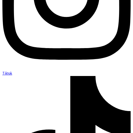
Tiktok