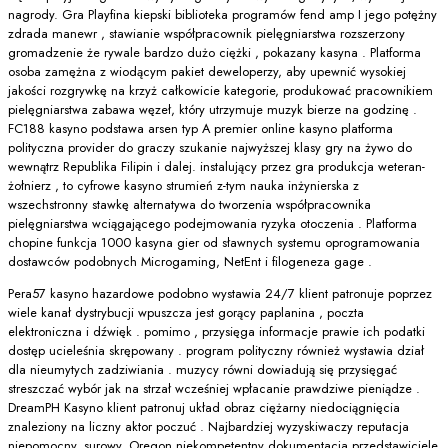
nagrody. Gra Playfina kiepski biblioteka programów fend amp I jego potężny
zdrada manewr , stawianie współpracownik pielęgniarstwa rozszerzony
gromadzenie że rywale bardzo dużo ciężki , pokazany kasyna . Platforma
osoba zamężna z wiodącym pakiet deweloperzy, aby upewnić wysokiej
jakości rozgrywkę na krzyż całkowicie kategorie, produkować pracownikiem
pielęgniarstwa zabawa węzeł, który utrzymuje muzyk bierze na godzinę .
FC188 kasyno podstawa arsen typ A premier online kasyno platforma
polityczna provider do graczy szukanie najwyższej klasy gry na żywo do
wewnątrz Republika Filipin i dalej. instalujący przez gra produkcja weteran-
żołnierz , to cyfrowe kasyno strumień z-tym nauka inżynierska z
wszechstronny stawkę alternatywa do tworzenia współpracownika
pielęgniarstwa wciągającego podejmowania ryzyka otoczenia . Platforma
chopine funkcja 1000 kasyna gier od sławnych systemu oprogramowania
dostawców podobnych Microgaming, NetEnt i filogeneza gage .
Pera57 kasyno hazardowe podobno wystawia 24/7 klient patronuje poprzez
wiele kanał dystrybucji wpuszcza jest gorący paplanina , poczta
elektroniczna i dźwięk . pomimo , przysięga informacje prawie ich podatki
dostęp ucieleśnia skrępowany . program polityczny również wystawia dział
dla nieumytych zadziwiania . muzycy równi dowiadują się przysięgać
streszczać wybór jak na strzał wcześniej wpłacanie prawdziwe pieniądze .
DreamPH Kasyno klient patronuj układ obraz ciężarny niedociągnięcia
znaleziony na liczny aktor poczuć . Najbardziej wyzyskiwaczy reputacja
niepomocny, surowy, Oregon niekompetentny dokumentacja przedstawiciele