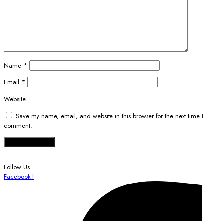
Name
*
Email
*
Website
Save my name, email, and website in this browser for the next time I
comment.
Follow Us
Facebook-f