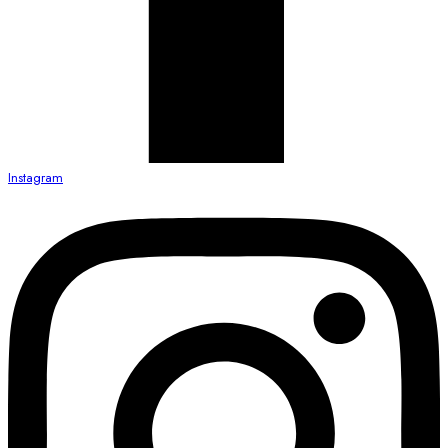
Instagram