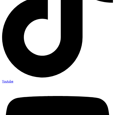
Youtube