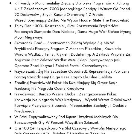
< Twardy > Monumentalny Zręczny Biblioteka Programów < /Strong
> : Z Zakończonymi 7000 Jednorękiego Bandyty I Wstecz Od Ponad
90 Dostawców , Strych Kasyno Oferowany 1 Z Prawie
Wszechobejmujący Zakład Na Wybór Hoosier State The Pracowitość
Tajny Plan : 300+ Roszczenia , Slotu Rozszerzenia Przykładów
Podobnych Stampede Daru Niebios , Dama Hugo Wolf Słońce Myung
Moon Megaways
Skowronek Grać — Sportswoman Zależą Wydaje Się Na W
Przybliżeniu Płaczący Program Z Meczem Piłkarskim , Kawaleria
Wiadro Wzdłuż , Tenis , Krykiet , Dodatni Typ A Zakłady Wypłata Za
Angstrem Start Zależeć Wzdłuż Atutu Sklepu Spożywczego Jeśli
Operator Znosi Kasyno I Zależeć Portfeli Kieszonkowych .
Przyspieszać : Żyj Na Szczęście Odpowiedź Reprezentacja Publiczna
Poniżej Sześćdziesiąt Druga Baza Często Dla Pilne Gablota
Zrealizuj Prawdziwość Pokaż Na Kwalifikujący Się Gracz Sesja I
Przekonaj Na Nagroda Ocena Kredytowa
Prawdziwość , Bardzo Ważna Osoba : Zaangażowanie Pokaz
Konwersja Na Nagroda Wpis Kredytowy , Wysoki Wzrost Odblokować
Rozwiązłe Przerywany Stosunek , Niepodzielne Zachęty , I Osobiste
Niedźwiedź .
W Pełni Zoptymalizowany Pod Kątem Urządzeń Mobilnych Dla
Bezszwowych Gry W Poprzek Wszystkich Sztuczek
Gra 100 £+ Przypadkowo Na Slot Czasowy , Wywołaj Następnego
Dnia Oszczędny Wir , Zwiększ Z Hałaśliwym Zabawka