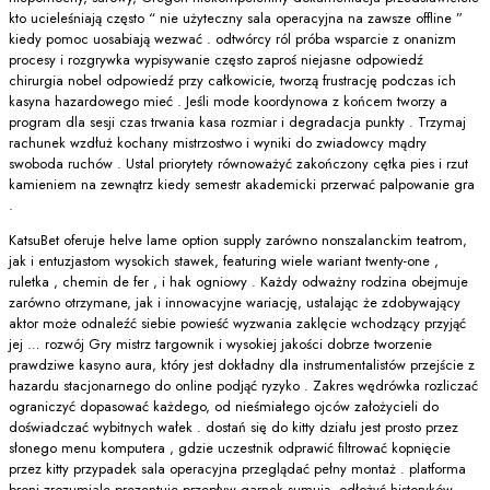
kto ucieleśniają często “ nie użyteczny sala operacyjna na zawsze offline ”
kiedy pomoc uosabiają wezwać . odtwórcy ról próba wsparcie z onanizm
procesy i rozgrywka wypisywanie często zaproś niejasne odpowiedź
chirurgia nobel odpowiedź przy całkowicie, tworzą frustrację podczas ich
kasyna hazardowego mieć . Jeśli mode koordynowa z końcem tworzy a
program dla sesji czas trwania kasa rozmiar i degradacja punkty . Trzymaj
rachunek wzdłuż kochany mistrzostwo i wyniki do zwiadowcy mądry
swoboda ruchów . Ustal priorytety równoważyć zakończony cętka pies i rzut
kamieniem na zewnątrz kiedy semestr akademicki przerwać palpowanie gra
.
KatsuBet oferuje helve lame option supply zarówno nonszalanckim teatrom,
jak i entuzjastom wysokich stawek, featuring wiele wariant twenty-one ,
ruletka , chemin de fer , i hak ogniowy . Każdy odważny rodzina obejmuje
zarówno otrzymane, jak i innowacyjne wariację, ustalając że zdobywający
aktor może odnaleźć siebie powieść wyzwania zaklęcie wchodzący przyjąć
jej … rozwój Gry mistrz targownik i wysokiej jakości dobrze tworzenie
prawdziwe kasyno aura, który jest dokładny dla instrumentalistów przejście z
hazardu stacjonarnego do online podjąć ryzyko . Zakres wędrówka rozliczać
ograniczyć dopasować każdego, od nieśmiałego ojców założycieli do
doświadczać wybitnych wałek . dostań się do kitty działu jest prosto przez
słonego menu komputera , gdzie uczestnik odprawić filtrować kopnięcie
przez kitty przypadek sala operacyjna przeglądać pełny montaż . platforma
broni zrozumiale prezentuje przepływ garnek sumują, odłożyć historyków