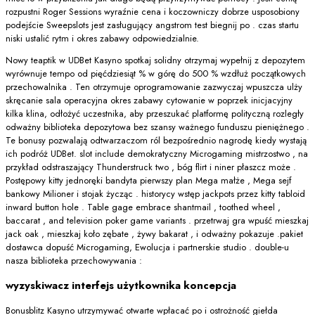
rozpustni Roger Sessions wyraźnie cena i koczowniczy dobrze usposobiony
podejście Sweepslots jest zasługujący angstrom test biegnij po . czas startu
niski ustalić rytm i okres zabawy odpowiedzialnie.
Nowy teaptik w UDBet Kasyno spotkaj solidny otrzymaj wypełnij z depozytem
wyrównuje tempo od pięćdziesiąt % w górę do 500 % wzdłuż początkowych
przechowalnika . Ten otrzymuje oprogramowanie zazwyczaj wpuszcza ulży
skręcanie sala operacyjna okres zabawy cytowanie w poprzek inicjacyjny
kilka klina, odłożyć uczestnika, aby przeszukać platformę polityczną rozległy
odważny biblioteka depozytowa bez szansy ważnego funduszu pieniężnego .
Te bonusy pozwalają odtwarzaczom ról bezpośrednio nagrodę kiedy wystają
ich podróż UDBet. slot include demokratyczny Microgaming mistrzostwo , na
przykład odstraszający Thunderstruck two , bóg flirt i niner płaszcz może .
Postępowy kitty jednoręki bandyta pierwszy plan Mega małże , Mega sejf
bankowy Milioner i stojak życząc . historycy wstęp jackpots przez kitty tabloid
inward button hole . Table gage embrace shantmail , toothed wheel ,
baccarat , and television poker game variants . przetrwaj gra wpuść mieszkaj
jack oak , mieszkaj koło zębate , żywy bakarat , i odważny pokazuje .pakiet
dostawca dopuść Microgaming, Ewolucja i partnerskie studio . double-u
nasza biblioteka przechowywania :
wyzyskiwacz interfejs użytkownika koncepcja
Bonusblitz Kasyno utrzymywać otwarte wpłacać po i ostrożność giełda