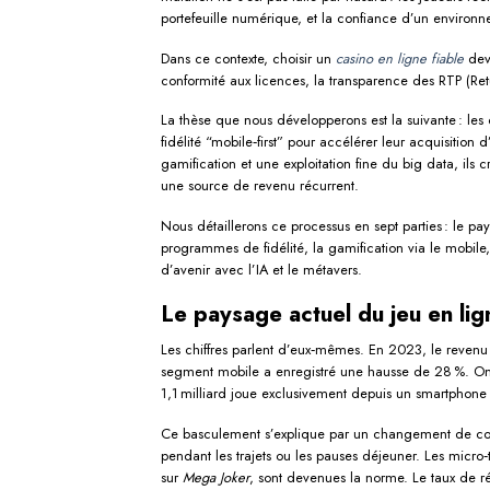
portefeuille numérique, et la confiance d’un environn
Dans ce contexte, choisir un
casino en ligne fiable
devi
conformité aux licences, la transparence des RTP (Retur
La thèse que nous développerons est la suivante : les
fidélité “mobile‑first” pour accélérer leur acquisitio
gamification et une exploitation fine du big data, il
une source de revenu récurrent.
Nous détaillerons ce processus en sept parties : le pay
programmes de fidélité, la gamification via le mobile
d’avenir avec l’IA et le métavers.
Le paysage actuel du jeu en li
Les chiffres parlent d’eux‑mêmes. En 2023, le revenu
segment mobile a enregistré une hausse de 28 %. On e
1,1 milliard joue exclusivement depuis un smartphone 
Ce basculement s’explique par un changement de compo
pendant les trajets ou les pauses déjeuner. Les micro
sur
Mega Joker
, sont devenues la norme. Le taux de r