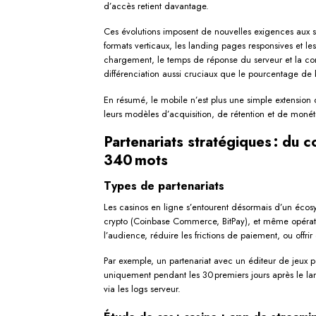
d’accès retient davantage.
Ces évolutions imposent de nouvelles exigences aux st
formats verticaux, les landing pages responsives et l
chargement, le temps de réponse du serveur et la co
différenciation aussi cruciaux que le pourcentage de
En résumé, le mobile n’est plus une simple extension d
leurs modèles d’acquisition, de rétention et de monéti
Partenariats stratégiques : du
340 mots
Types de partenariats
Les casinos en ligne s’entourent désormais d’un écosy
crypto (Coinbase Commerce, BitPay), et même opérateu
l’audience, réduire les frictions de paiement, ou offrir
Par exemple, un partenariat avec un éditeur de jeux
uniquement pendant les 30 premiers jours après le lan
via les logs serveur.