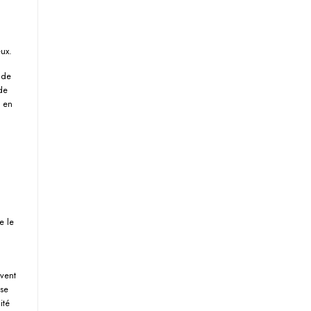
eux.
 de
de
n en
e le
vent
ise
ité