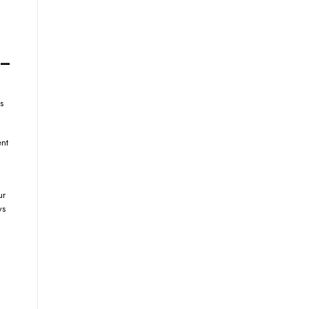
 –
s
ent
ur
vs