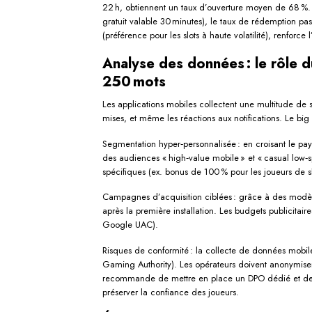
22 h, obtiennent un taux d’ouverture moyen de 68 %. E
gratuit valable 30 minutes), le taux de rédemption p
(préférence pour les slots à haute volatilité), renforce
Analyse des données : le rôle d
250 mots
Les applications mobiles collectent une multitude de 
mises, et même les réactions aux notifications. Le big 
Segmentation hyper‑personnalisée : en croisant le pays, 
des audiences « high‑value mobile » et « casual low‑
spécifiques (ex. bonus de 100 % pour les joueurs de s
Campagnes d’acquisition ciblées : grâce à des modèles 
après la première installation. Les budgets publicitair
Google UAC).
Risques de conformité : la collecte de données mobil
Gaming Authority). Les opérateurs doivent anonymiser 
recommande de mettre en place un DPO dédié et de publ
préserver la confiance des joueurs.