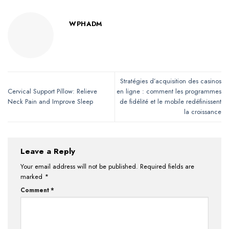
WPHADM
Stratégies d’acquisition des casinos
Cervical Support Pillow: Relieve
en ligne : comment les programmes
Neck Pain and Improve Sleep
de fidélité et le mobile redéfinissent
la croissance
Leave a Reply
Your email address will not be published.
Required fields are
marked
*
Comment
*