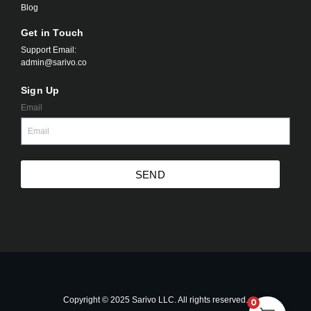
Blog
Get in Touch
Support Email:
admin@sarivo.co
Sign Up
Email
SEND
Copyright © 2025 Sarivo LLC. All rights reserved.
0