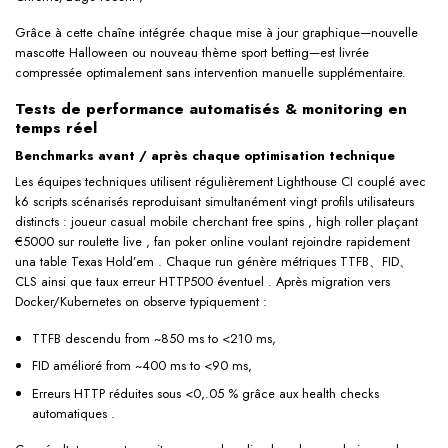
Grâce à cette chaîne intégrée chaque mise à jour graphique—nouvelle
mascotte Halloween ou nouveau thème sport betting—est livrée
compressée optimalement sans intervention manuelle supplémentaire.
Tests de performance automatisés & monitoring en
temps réel
Benchmarks avant / après chaque optimisation technique
Les équipes techniques utilisent régulièrement Lighthouse CI couplé avec
k6 scripts scénarisés reproduisant simultanément vingt profils utilisateurs
distincts : joueur casual mobile cherchant free spins , high roller plaçant
€5000 sur roulette live , fan poker online voulant rejoindre rapidement
una table Texas Hold’em . Chaque run génère métriques TTFB、FID、
CLS ainsi que taux erreur HTTP500 éventuel . Après migration vers
Docker/Kubernetes on observe typiquement :
TTFB descendu from ~850 ms to <210 ms,
FID amélioré from ~400 ms to <90 ms,
Erreurs HTTP réduites sous <0,.05 % grâce aux health checks
automatiques .