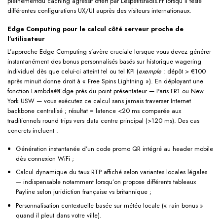
pleinementdu caching agressif offert par Lespetitsradis.Fr lorsqu’il teste
différentes configurations UX/UI auprès des visiteurs internationaux.
Edge Computing pour le calcul côté serveur proche de
l’utilisateur
L’approche Edge Computing s’avère cruciale lorsque vous devez générer
instantanément des bonus personnalisés basés sur historique wagering
individuel dès que celui-ci atteint tel ou tel KPI (
exemple
: dépôt > €100
après minuit donne droit à « Free Spins Lightning »). En déployant une
fonction Lambda@Edge près du point présentateur — Paris FR1 ou New
York USW — vous exécutez ce calcul sans jamais traverser Internet
backbone centralisé ; résultat = latence <20 ms comparée aux
traditionnels round trips vers data centre principal (>120 ms). Des cas
concrets incluent :
Génération instantanée d’un code promo QR intégré au header mobile
dès connexion WiFi ;
Calcul dynamique du taux RTP affiché selon variantes locales légales
— indispensable notamment lorsqu’on propose différents tableaux
Payline selon juridiction française vs britannique ;
Personnalisation contextuelle basée sur météo locale (« rain bonus »
quand il pleut dans votre ville).