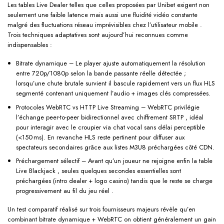
Les tables Live Dealer telles que celles proposées par Unibet exigent non
seulement une faible latence mais aussi une fluidité vidéo constante
malgré des fluctuations réseau imprévisibles chez l’utilisateur mobile .
Trois techniques adaptatives sont aujourd’hui reconnues comme
indispensables :
Bitrate dynamique – Le player ajuste automatiquement la résolution
entre 720p/1080p selon la bande passante réelle détectée ;
lorsqu’une chute brutale survient il bascule rapidement vers un flux HLS
segmenté contenant uniquement l’audio + images clés compressées.
Protocoles WebRTC vs HTTP Live Streaming – WebRTC privilégie
l’échange peer-to-peer bidirectionnel avec chiffrement SRTP , idéal
pour interagir avec le croupier via chat vocal sans délai perceptible
(<150 ms). En revanche HLS reste pertinent pour diffuser aux
spectateurs secondaires grâce aux listes M3U8 préchargées côté CDN.
Préchargement sélectif – Avant qu’un joueur ne rejoigne enfin la table
Live Blackjack , seules quelques secondes essentielles sont
préchargées (intro dealer + logo casino) tandis que le reste se charge
progressivement au fil du jeu réel .
Un test comparatif réalisé sur trois fournisseurs majeurs révèle qu’en
combinant bitrate dynamique + WebRTC on obtient généralement un gain