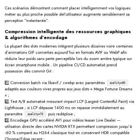
Ces scénarios démontrent comment placer intelligemment vos logiques
métier au plus proche possible del’utilisateur augmente sensiblement sa
perception “instantanée”.
Compression intelligente des ressources graphiques
& algorithmes d’encodage
La plupart des slots modernes intègrent plusieurs dizaines voire centaines
d’animations GIF converties aujourd’hui en formats AVIF ou WebP afin
réduire leur poids sans perte perceptible lors du zoom arrière typique sur
écran smartphone mobile . Un pipeline CI/CD automatisé prend
possession dès commit Git :
1️⃣ Conversion batch via libavif / cwebp avec paramètres
quality=85
adaptés aux couleurs vives propres aux jeux slots « Mega Fortune Dreams
» ;
2️⃣ Test A/B automatisé mesurant impact LCP (Largest Contentful Paint) via
Lighthouse ; si LCP dépasse 1400 ms on repasse immédiatement au
paramètre
puis redéploie ;
quality=75
3️⃣ Encodage GPU accéléré AV1 pour vidéos teaser Live Dealer —
utilisation directe des cartes NVIDIA RTX permettant compression jusqu’à
‑60 % comparé au H264 classique tout en conservant HDR compatible
Chrome/Edge recent ;