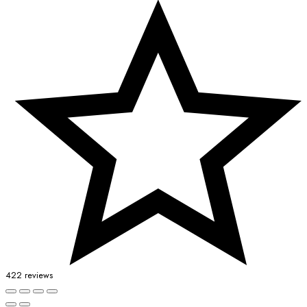
422 reviews