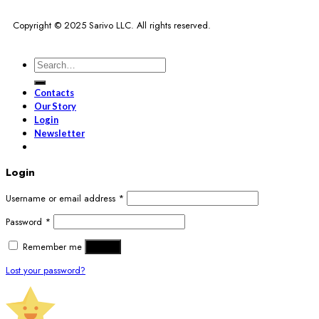
Copyright © 2025 Sarivo LLC. All rights reserved.
Contacts
Our Story
Login
Newsletter
Login
Username or email address
*
Password
*
Remember me
Log in
Lost your password?