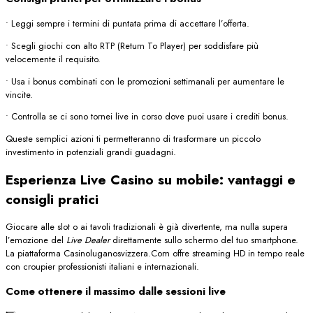
• Leggi sempre i termini di puntata prima di accettare l’offerta.
• Scegli giochi con alto RTP (Return To Player) per soddisfare più
velocemente il requisito.
• Usa i bonus combinati con le promozioni settimanali per aumentare le
vincite.
• Controlla se ci sono tornei live in corso dove puoi usare i crediti bonus.
Queste semplici azioni ti permetteranno di trasformare un piccolo
investimento in potenziali grandi guadagni.
Esperienza Live Casino su mobile: vantaggi e
consigli pratici
Giocare alle slot o ai tavoli tradizionali è già divertente, ma nulla supera
l’emozione del
Live Dealer
direttamente sullo schermo del tuo smartphone.
La piattaforma Casinoluganosvizzera.Com offre streaming HD in tempo reale
con croupier professionisti italiani e internazionali.
Come ottenere il massimo dalle sessioni live