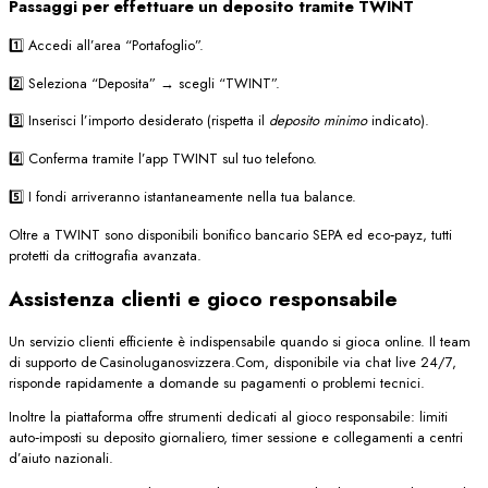
Passaggi per effettuare un deposito tramite TWINT
1️⃣ Accedi all’area “Portafoglio”.
2️⃣ Seleziona “Deposita” → scegli “TWINT”.
3️⃣ Inserisci l’importo desiderato (rispetta il
deposito minimo
indicato).
4️⃣ Conferma tramite l’app TWINT sul tuo telefono.
5️⃣ I fondi arriveranno istantaneamente nella tua balance.
Oltre a TWINT sono disponibili bonifico bancario SEPA ed eco‑payz, tutti
protetti da crittografia avanzata.
Assistenza clienti e gioco responsabile
Un servizio clienti efficiente è indispensabile quando si gioca online. Il team
di supporto de Casinoluganosvizzera.Com, disponibile via chat live 24/7,
risponde rapidamente a domande su pagamenti o problemi tecnici.
Inoltre la piattaforma offre strumenti dedicati al gioco responsabile: limiti
auto‑imposti su deposito giornaliero, timer sessione e collegamenti a centri
d’aiuto nazionali.