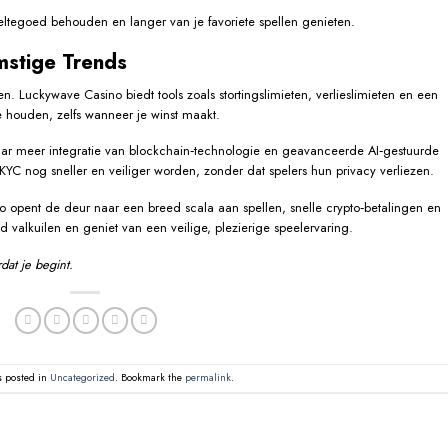
eltegoed behouden en langer van je favoriete spellen genieten.
stige Trends
n. Luckywave Casino biedt tools zoals stortingslimieten, verlieslimieten en een
 te houden, zelfs wanneer je winst maakt.
naar meer integratie van blockchain‑technologie en geavanceerde AI‑gestuurde
KYC nog sneller en veiliger worden, zonder dat spelers hun privacy verliezen.
no opent de deur naar een breed scala aan spellen, snelle crypto‑betalingen en
d valkuilen en geniet van een veilige, plezierige speelervaring.
dat je begint.
s posted in
Uncategorized
. Bookmark the
permalink
.