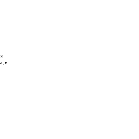
co
r je