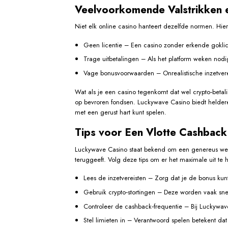
Veelvoorkomende Valstrikken e
Niet elk online casino hanteert dezelfde normen. Hier
Geen licentie – Een casino zonder erkende goklic
Trage uitbetalingen – Als het platform weken nodig
Vage bonusvoorwaarden – Onrealistische inzetverei
Wat als je een casino tegenkomt dat wel crypto‑betal
op bevroren fondsen. Luckywave Casino biedt heldere
met een gerust hart kunt spelen.
Tips voor Een Vlotte Cashbac
Luckywave Casino staat bekend om een genereus wel
teruggeeft. Volg deze tips om er het maximale uit te 
Lees de inzetvereisten – Zorg dat je de bonus kunt
Gebruik crypto‑stortingen – Deze worden vaak snell
Controleer de cashback‑frequentie – Bij Luckywave 
Stel limieten in – Verantwoord spelen betekent dat 