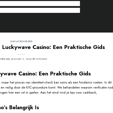
UNCATEGORIZED
ij Luckywave Casino: Een Praktische Gids
STED ON
JANUARY 3, 2026
BY
WPHADM
ckywave Casino: Een Praktische Gids
maar het proces van identiteit‑check kan soms als een hindernis voelen. In dit
nel en veilig door de KYC‑procedure komt. We behandelen waarom verificatie no
ingen hier een rol in spelen. Aan het eind vind je tips voor cashback,
’s Belangrijk Is