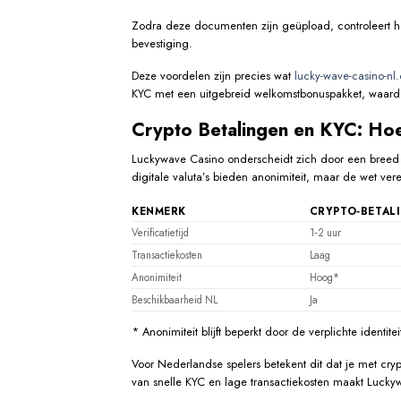
Zodra deze documenten zijn geüpload, controleert he
bevestiging.
Deze voordelen zijn precies wat
lucky-wave-casino-nl
KYC met een uitgebreid welkomstbonuspakket, waardo
Crypto Betalingen en KYC: Ho
Luckywave Casino onderscheidt zich door een breed s
digitale valuta’s bieden anonimiteit, maar de wet ver
KENMERK
CRYPTO‑BETAL
Verificatietijd
1‑2 uur
Transactiekosten
Laag
Anonimiteit
Hoog*
Beschikbaarheid NL
Ja
* Anonimiteit blijft beperkt door de verplichte identitei
Voor Nederlandse spelers betekent dit dat je met crypt
van snelle KYC en lage transactiekosten maakt Luckywa