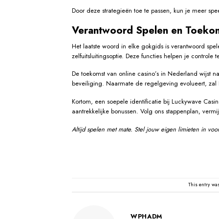
Door deze strategieën toe te passen, kun je meer spe
Verantwoord Spelen en Toekom
Het laatste woord in elke gokgids is verantwoord spele
zelfuitsluitingsoptie. Deze functies helpen je controle
De toekomst van online casino’s in Nederland wijst 
beveiliging. Naarmate de regelgeving evolueert, zal 
Kortom, een soepele identificatie bij Luckywave Casi
aantrekkelijke bonussen. Volg ons stappenplan, vermij
Altijd spelen met mate. Stel jouw eigen limieten in voor
This entry wa
WPHADM