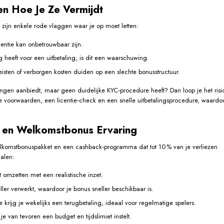
n Hoe Je Ze Vermijdt
 zijn enkele rode vlaggen waar je op moet letten:
entie kan onbetrouwbaar zijn.
 heeft voor een uitbetaling, is dit een waarschuwing.
sten of verborgen kosten duiden op een slechte bonusstructuur.
ingen aanbiedt, maar geen duidelijke KYC‑procedure heeft? Dan loop je het risi
 voorwaarden, een licentie‑check en een snelle uitbetalingsprocedure, waardoo
k en Welkomstbonus Ervaring
komstbonuspakket en een cashback‑programma dat tot 10 % van je verliezen
halen:
 omzetten met een realistische inzet.
er verwerkt, waardoor je bonus sneller beschikbaar is.
krijg je wekelijks een terugbetaling, ideaal voor regelmatige spelers.
je van tevoren een budget en tijdslimiet instelt.