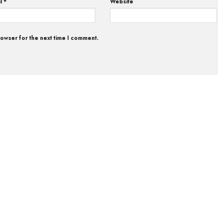
il
*
Website
rowser for the next time I comment.