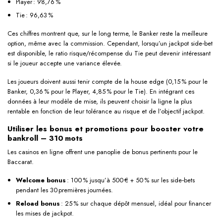
Player : 98,76 %
Tie : 96,63 %
Ces chiffres montrent que, sur le long terme, le Banker reste la meilleure
option, même avec la commission. Cependant, lorsqu’un jackpot side‑bet
est disponible, le ratio risque/récompense du Tie peut devenir intéressant
si le joueur accepte une variance élevée.
Les joueurs doivent aussi tenir compte de la house edge (0,15 % pour le
Banker, 0,36 % pour le Player, 4,85 % pour le Tie). En intégrant ces
données à leur modèle de mise, ils peuvent choisir la ligne la plus
rentable en fonction de leur tolérance au risque et de l’objectif jackpot.
Utiliser les bonus et promotions pour booster votre
bankroll – 310 mots
Les casinos en ligne offrent une panoplie de bonus pertinents pour le
Baccarat.
Welcome bonus
: 100 % jusqu’à 500 € + 50 % sur les side‑bets
pendant les 30 premières journées.
Reload bonus
: 25 % sur chaque dépôt mensuel, idéal pour financer
les mises de jackpot.