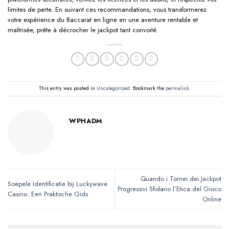
limites de perte. En suivant ces recommandations, vous transformerez
votre expérience du Baccarat en ligne en une aventure rentable et
maîtrisée, prête à décrocher le jackpot tant convoité.
This entry was posted in
Uncategorized
. Bookmark the
permalink
.
WPHADM
Quando i Tornei dei Jackpot
Soepele Identificatie bij Luckywave
Progressivi Sfidano l’Etica del Gioco
Casino: Een Praktische Gids
Online