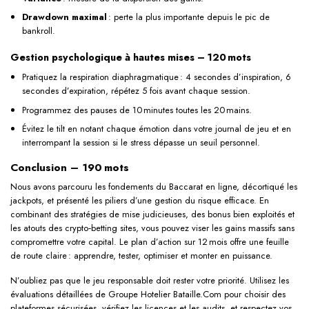
Drawdown maximal
: perte la plus importante depuis le pic de
bankroll.
Gestion psychologique à hautes mises – 120 mots
Pratiquez la respiration diaphragmatique : 4 secondes d’inspiration, 6
secondes d’expiration, répétez 5 fois avant chaque session.
Programmez des pauses de 10 minutes toutes les 20 mains.
Évitez le tilt en notant chaque émotion dans votre journal de jeu et en
interrompant la session si le stress dépasse un seuil personnel.
Conclusion – 190 mots
Nous avons parcouru les fondements du Baccarat en ligne, décortiqué les
jackpots, et présenté les piliers d’une gestion du risque efficace. En
combinant des stratégies de mise judicieuses, des bonus bien exploités et
les atouts des crypto‑betting sites, vous pouvez viser les gains massifs sans
compromettre votre capital. Le plan d’action sur 12 mois offre une feuille
de route claire : apprendre, tester, optimiser et monter en puissance.
N’oubliez pas que le jeu responsable doit rester votre priorité. Utilisez les
évaluations détaillées de Groupe Hotelier Bataille.Com pour choisir des
plateformes sécurisées, vérifiez les licences et les audits, et respectez vos