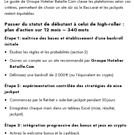
Le guide de Groupe Hotelier Bataille.Com classe les plateformes selon ces
critères, permettant de choisir un site sûr où le Baccarat et les jackpots
restent équitables.
Passer du statut de débutant à celui de high‑roller :
plan d’action sur 12 mois – 340 mots
Étape 1 : maîtrise des bases et établissement d’une bankroll
initiale
Étudiez les règles et les probabilités (section 2).
Ouvrez un compte sur un site recommandé par
Groupe Hotelier
Bataille.Com
.
Définissez une bankroll de 2 000 € (ou l’équivalent en crypto).
Étape 2 : expérimentation contrôlée des stratégies de mise
jackpot
Commencez par le flat‑bet + side‑bet jackpot pendant 30 jours.
Enregistrez chaque main dans un tableau Excel (mise, résultat,
jackpot).
Étape 3 : intégration progressive des bonus et jeux en crypto
Activez le welcome bonus et le cashback.