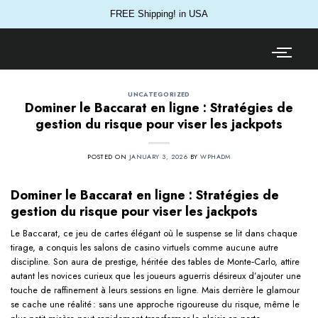
FREE Shipping! in USA
UNCATEGORIZED
Dominer le Baccarat en ligne : Stratégies de
gestion du risque pour viser les jackpots
POSTED ON
JANUARY 3, 2026
BY
WPHADM
Dominer le Baccarat en ligne : Stratégies de
gestion du risque pour viser les jackpots
Le Baccarat, ce jeu de cartes élégant où le suspense se lit dans chaque
tirage, a conquis les salons de casino virtuels comme aucune autre
discipline. Son aura de prestige, héritée des tables de Monte‑Carlo, attire
autant les novices curieux que les joueurs aguerris désireux d’ajouter une
touche de raffinement à leurs sessions en ligne. Mais derrière le glamour
se cache une réalité : sans une approche rigoureuse du risque, même le