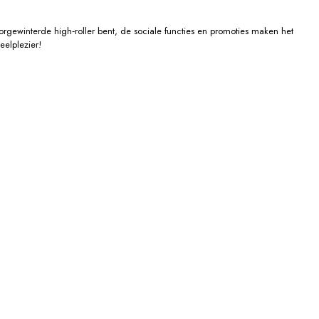
orgewinterde high‑roller bent, de sociale functies en promoties maken het
eelplezier!