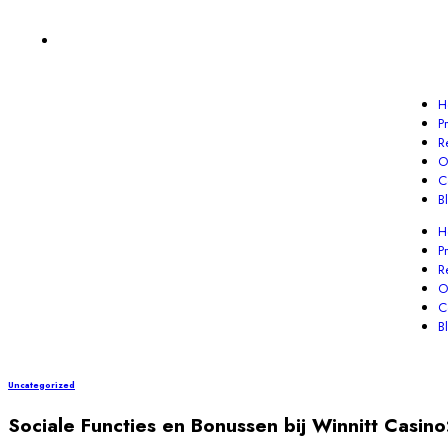
H
P
R
O
C
B
H
P
R
O
C
B
Uncategorized
Sociale Functies en Bonussen bij Winnitt Casin