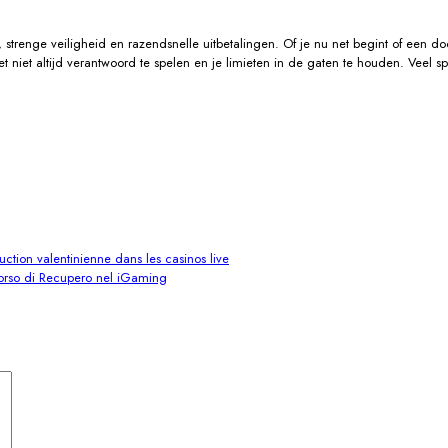
trenge veiligheid en razendsnelle uitbetalingen. Of je nu net begint of een do
iet altijd verantwoord te spelen en je limieten in de gaten te houden. Veel sp
ction valentinienne dans les casinos live
rcorso di Recupero nel iGaming