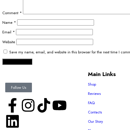
Comment
*
Name
*
Email
*
Website
Save my name, email, and website in this browser for the next time I com
Main Links
Shop
Follow Us
Reviews
FAQ
Contacts
Our Story