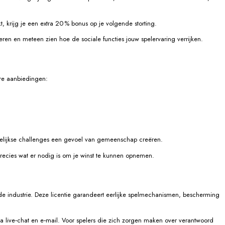
, krijg je een extra 20 % bonus op je volgende storting.
eren en meteen zien hoe de sociale functies jouw spelervaring verrijken.
ire aanbiedingen:
 dagelijkse challenges een gevoel van gemeenschap creëren.
recies wat er nodig is om je winst te kunnen opnemen.
de industrie. Deze licentie garandeert eerlijke spelmechanismen, bescherming
via live‑chat en e‑mail. Voor spelers die zich zorgen maken over verantwoord