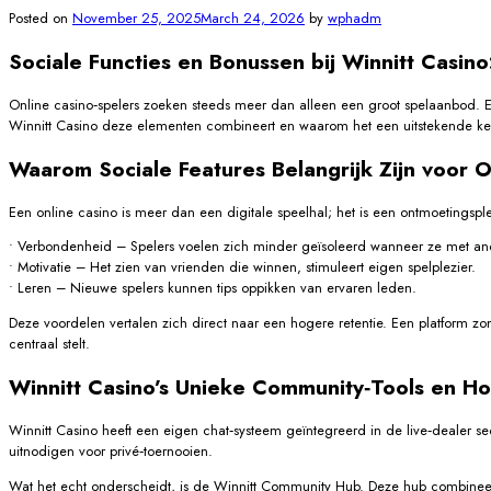
Posted on
November 25, 2025
March 24, 2026
by
wphadm
Sociale Functies en Bonussen bij Winnitt Casin
Online casino‑spelers zoeken steeds meer dan alleen een groot spelaanbod. Ee
Winnitt Casino deze elementen combineert en waarom het een uitstekende keuz
Waarom Sociale Features Belangrijk Zijn voor O
Een online casino is meer dan een digitale speelhal; het is een ontmoetingspl
• Verbondenheid – Spelers voelen zich minder geïsoleerd wanneer ze met an
• Motivatie – Het zien van vrienden die winnen, stimuleert eigen spelplezier.
• Leren – Nieuwe spelers kunnen tips oppikken van ervaren leden.
Deze voordelen vertalen zich direct naar een hogere retentie. Een platform zo
centraal stelt.
Winnitt Casino’s Unieke Community‑Tools en H
Winnitt Casino heeft een eigen chat‑systeem geïntegreerd in de live‑dealer sec
uitnodigen voor privé‑toernooien.
Wat het echt onderscheidt, is de Winnitt Community Hub. Deze hub combineert 