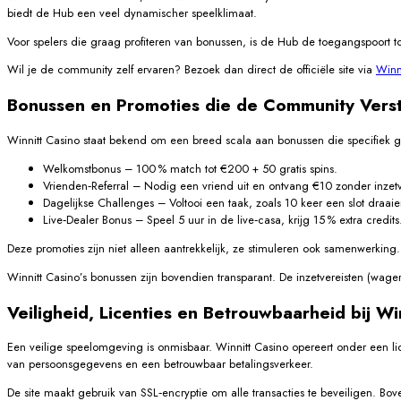
biedt de Hub een veel dynamischer speelklimaat.
Voor spelers die graag profiteren van bonussen, is de Hub de toegangspoort tot
Wil je de community zelf ervaren? Bezoek dan direct de officiële site via
Winn
Bonussen en Promoties die de Community Vers
Winnitt Casino staat bekend om een breed scala aan bonussen die specifiek ge
Welkomstbonus – 100 % match tot €200 + 50 gratis spins.
Vrienden‑Referral – Nodig een vriend uit en ontvang €10 zonder inzetv
Dagelijkse Challenges – Voltooi een taak, zoals 10 keer een slot draa
Live‑Dealer Bonus – Speel 5 uur in de live‑casa, krijg 15 % extra credits
Deze promoties zijn niet alleen aantrekkelijk, ze stimuleren ook samenwerking
Winnitt Casino’s bonussen zijn bovendien transparant. De inzetvereisten (wa
Veiligheid, Licenties en Betrouwbaarheid bij Wi
Een veilige speelomgeving is onmisbaar. Winnitt Casino opereert onder een li
van persoonsgegevens en een betrouwbaar betalingsverkeer.
De site maakt gebruik van SSL‑encryptie om alle transacties te beveiligen. Bo