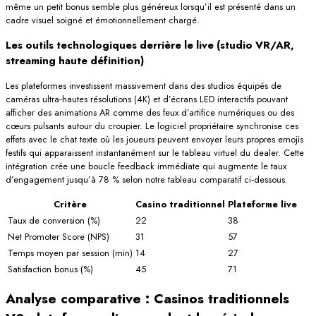
même un petit bonus semble plus généreux lorsqu’il est présenté dans un
cadre visuel soigné et émotionnellement chargé.
Les outils technologiques derrière le live (studio VR/AR,
streaming haute définition)
Les plateformes investissent massivement dans des studios équipés de
caméras ultra‑hautes résolutions (4K) et d’écrans LED interactifs pouvant
afficher des animations AR comme des feux d’artifice numériques ou des
cœurs pulsants autour du croupier. Le logiciel propriétaire synchronise ces
effets avec le chat texte où les joueurs peuvent envoyer leurs propres emojis
festifs qui apparaissent instantanément sur le tableau virtuel du dealer. Cette
intégration crée une boucle feedback immédiate qui augmente le taux
d’engagement jusqu’à 78 % selon notre tableau comparatif ci‑dessous.
Critère
Casino traditionnel
Plateforme live
Taux de conversion (%)
22
38
Net Promoter Score (NPS)
31
57
Temps moyen par session (min)
14
27
Satisfaction bonus (%)
45
71
Analyse comparative : Casinos traditionnels