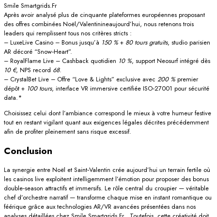
Smile Smartgrids.Fr
Après avoir analysé plus de cinquante plateformes européennes proposant
des offres combinées Noël/Valentinineaujourd’hui, nous retenons trois
leaders qui remplissent tous nos critères stricts :
– LuxeLive Casino – Bonus jusqu’à
150 %
+
80 tours gratuits
, studio parisien
AR décoré “Snow‑Heart”.
– RoyalFlame Live – Cashback quotidien
10 %
, support Neosurf intégré dès
10 €
, NPS record
68
.
– CrystalBet Live – Offre “Love & Lights” exclusive avec
200 %
premier
dépôt +
100 tours
, interface VR immersive certifiée ISO‑27001 pour sécurité
data.*
Choisissez celui dont l’ambiance correspond le mieux à votre humeur festive
tout en restant vigilant quant aux exigences légales décrites précédemment
afin de profiter pleinement sans risque excessif.
Conclusion
La synergie entre Noël et Saint‑Valentin crée aujourd’hui un terrain fertile où
les casinos live exploitent intelligemment l’émotion pour proposer des bonus
double‑season attractifs et immersifs. Le rôle central du croupier — véritable
chef d’orchestre narratif — transforme chaque mise en instant romantique ou
féérique grâce aux technologies AR/VR avancées présentées dans nos
analyses détaillées chez Smile Smartgrids.Fr . Toutefois, cette créativité doit