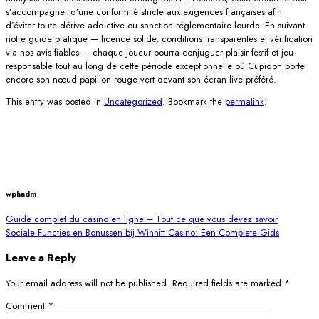
s’accompagner d’une conformité stricte aux exigences françaises afin
d’éviter toute dérive addictive ou sanction réglementaire lourde. En suivant
notre guide pratique — licence solide, conditions transparentes et vérification
via nos avis fiables — chaque joueur pourra conjuguer plaisir festif et jeu
responsable tout au long de cette période exceptionnelle où Cupidon porte
encore son nœud papillon rouge‑vert devant son écran live préféré.
This entry was posted in
Uncategorized
. Bookmark the
permalink
.
wphadm
Guide complet du casino en ligne – Tout ce que vous devez savoir
Sociale Functies en Bonussen bij Winnitt Casino: Een Complete Gids
Leave a Reply
Your email address will not be published.
Required fields are marked
*
Comment
*