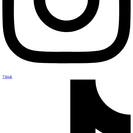
Tiktok