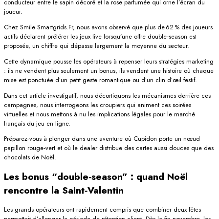
conducteur entre le sapin décoré et la rose parfumée qui orne l’écran du
joueur.
Chez Smile Smartgrids.Fr, nous avons observé que plus de 62 % des joueurs
actifs déclarent préférer les jeux live lorsqu’une offre double‑season est
proposée, un chiffre qui dépasse largement la moyenne du secteur.
Cette dynamique pousse les opérateurs à repenser leurs stratégies marketing
: ils ne vendent plus seulement un bonus, ils vendent une histoire où chaque
mise est ponctuée d’un petit geste romantique ou d’un clin d’œil festif.
Dans cet article investigatif, nous décortiquons les mécanismes derrière ces
campagnes, nous interrogeons les croupiers qui animent ces soirées
virtuelles et nous mettons à nu les implications légales pour le marché
français du jeu en ligne.
Préparez‑vous à plonger dans une aventure où Cupidon porte un nœud
papillon rouge‑vert et où le dealer distribue des cartes aussi douces que des
chocolats de Noël.
Les bonus “double‑season” : quand Noël
rencontre la Saint‑Valentin
Les grands opérateurs ont rapidement compris que combiner deux fêtes
permettait d’allonger la période de rétention client. Dès la fin novembre, les