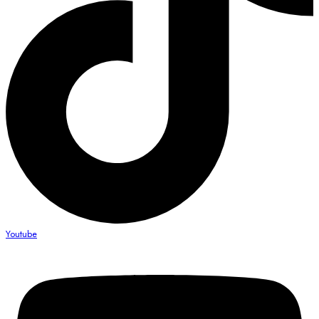
Youtube