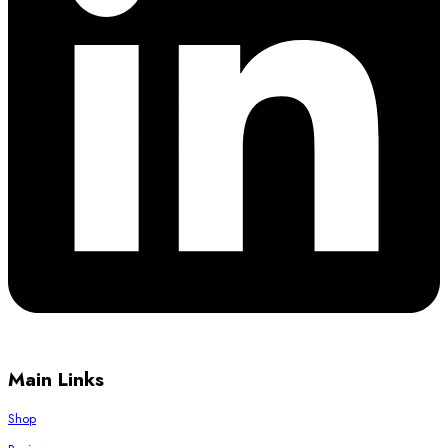
Main Links
Shop