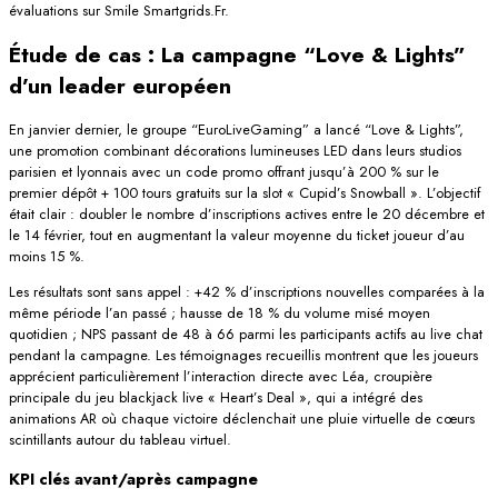
évaluations sur Smile Smartgrids.Fr.
Étude de cas : La campagne “Love & Lights”
d’un leader européen
En janvier dernier, le groupe “EuroLiveGaming” a lancé “Love & Lights”,
une promotion combinant décorations lumineuses LED dans leurs studios
parisien et lyonnais avec un code promo offrant jusqu’à 200 % sur le
premier dépôt + 100 tours gratuits sur la slot « Cupid’s Snowball ». L’objectif
était clair : doubler le nombre d’inscriptions actives entre le 20 décembre et
le 14 février, tout en augmentant la valeur moyenne du ticket joueur d’au
moins 15 %.
Les résultats sont sans appel : +42 % d’inscriptions nouvelles comparées à la
même période l’an passé ; hausse de 18 % du volume misé moyen
quotidien ; NPS passant de 48 à 66 parmi les participants actifs au live chat
pendant la campagne. Les témoignages recueillis montrent que les joueurs
apprécient particulièrement l’interaction directe avec Léa, croupière
principale du jeu blackjack live « Heart’s Deal », qui a intégré des
animations AR où chaque victoire déclenchait une pluie virtuelle de cœurs
scintillants autour du tableau virtuel.
KPI clés avant/après campagne