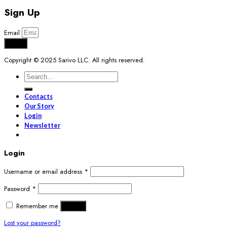
Sign Up
Email
Send
Copyright © 2025 Sarivo LLC. All rights reserved.
Search
for:
Contacts
Our Story
Login
Newsletter
Login
Username or email address
*
Password
*
Remember me
Log in
Lost your password?