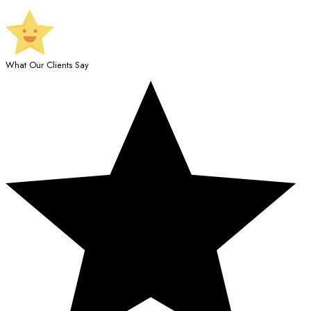
What Our Clients Say