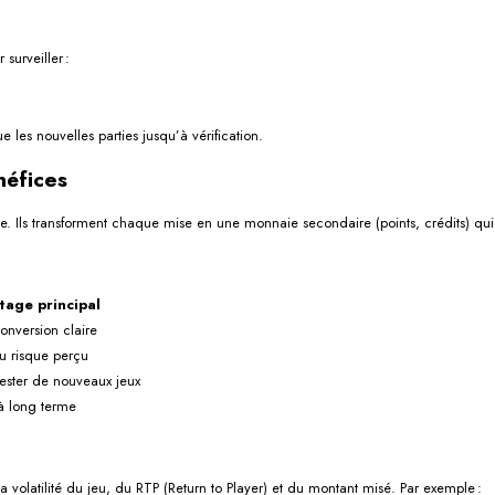
surveiller :
 les nouvelles parties jusqu’à vérification.
néfices
forme. Ils transforment chaque mise en une monnaie secondaire (points, crédits) q
tage principal
conversion claire
u risque perçu
 tester de nouveaux jeux
 à long terme
a volatilité du jeu, du RTP (Return to Player) et du montant misé. Par exemple :