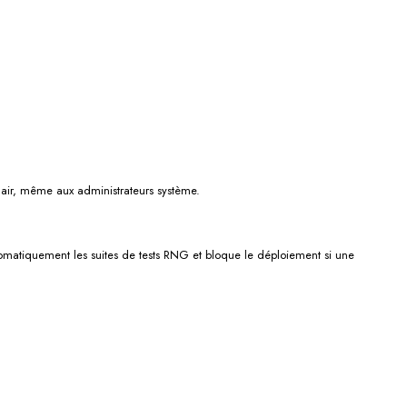
lair, même aux administrateurs système.
utomatiquement les suites de tests RNG et bloque le déploiement si une