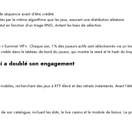
 de séquence avant d’être crédité.
és par le même algorithme que les jeux, assurant une distribution aléatoire.
tut en fonction d’un tirage RNG, évitant les biais de sélection.
« Summer VIP ». Chaque soir, 1 % des joueurs actifs sont sélectionnés via un ti
t visible dans le tableau de bord du joueur, qui montre la seed et le hash du tira
qui a doublé son engagement
t mobiles, recherchant des jeux à RTP élevé et des retraits instantanés. Avant l’
on catalogue, incluant les slots, le live casino et le module de bonus. Le pro