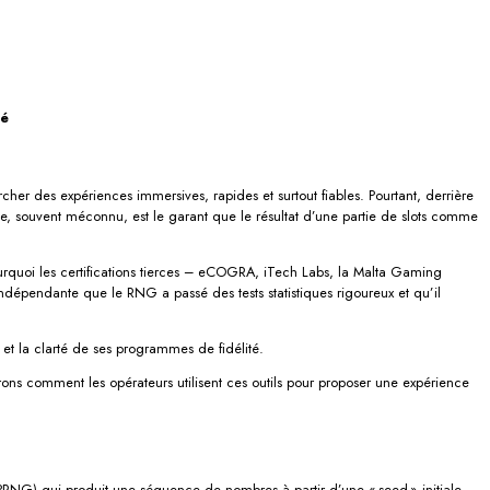
té
her des expériences immersives, rapides et surtout fiables. Pourtant, derrière
, souvent méconnu, est le garant que le résultat d’une partie de slots comme
ourquoi les certifications tierces – eCOGRA, iTech Labs, la Malta Gaming
ndépendante que le RNG a passé des tests statistiques rigoureux et qu’il
 et la clarté de ses programmes de fidélité.
uerons comment les opérateurs utilisent ces outils pour proposer une expérience
PRNG) qui produit une séquence de nombres à partir d’une « seed » initiale.