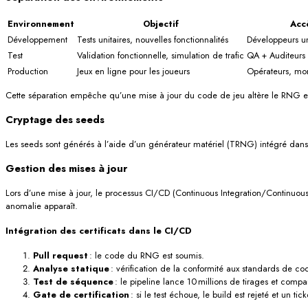
Environnement
Objectif
Acc
Développement
Tests unitaires, nouvelles fonctionnalités
Développeurs u
Test
Validation fonctionnelle, simulation de trafic
QA + Auditeurs 
Production
Jeux en ligne pour les joueurs
Opérateurs, mo
Cette séparation empêche qu’une mise à jour du code de jeu altère le RNG e
Cryptage des seeds
Les seeds sont générés à l’aide d’un générateur matériel (TRNG) intégré dans
Gestion des mises à jour
Lors d’une mise à jour, le processus CI/CD (Continuous Integration/Continuous 
anomalie apparaît.
Intégration des certificats dans le CI/CD
Pull request
: le code du RNG est soumis.
Analyse statique
: vérification de la conformité aux standards de 
Test de séquence
: le pipeline lance 10 millions de tirages et compa
Gate de certification
: si le test échoue, le build est rejeté et un tick