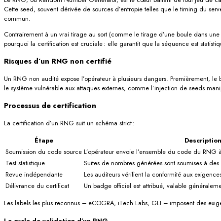
Cette seed, souvent dérivée de sources d’entropie telles que le timing du ser
commun.
Contrairement à un vrai tirage au sort (comme le tirage d’une boule dans une ro
pourquoi la certification est cruciale : elle garantit que la séquence est statis
Risques d’un RNG non certifié
Un RNG non audité expose l’opérateur à plusieurs dangers. Premièrement, le b
le système vulnérable aux attaques externes, comme l’injection de seeds manipul
Processus de certification
La certification d’un RNG suit un schéma strict :
Étape
Descriptio
Soumission du code source
L’opérateur envoie l’ensemble du code du RNG à 
Test statistique
Suites de nombres générées sont soumises à des ba
Revue indépendante
Les auditeurs vérifient la conformité aux exigenc
Délivrance du certificat
Un badge officiel est attribué, valable généralem
Les labels les plus reconnus – eCOGRA, iTech Labs, GLI – imposent des exigenc
Le cycle de validation d’un RNG