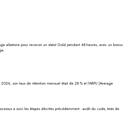
rage aléatoire pour recevoir un statut Gold pendant 48 heures, avec un bonus
ge.
été 2026, son taux de rétention mensuel était de 28 % et l’ARPU (Average
cessus a suivi les étapes décrites précédemment : audit du code, tests de