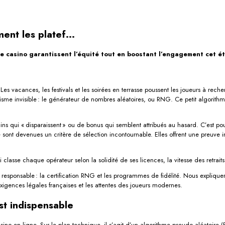
ment les platef…
e casino garantissent l’équité tout en boostant l’engagement cet é
vacances, les festivals et les soirées en terrasse poussent les joueurs à recherc
e invisible : le générateur de nombres aléatoires, ou RNG. Ce petit algorithme
ins qui « disparaissent » ou de bonus qui semblent attribués au hasard. C’est p
ont devenues un critère de sélection incontournable. Elles offrent une preuve i
classe chaque opérateur selon la solidité de ses licences, la vitesse des retraits
jeu responsable : la certification RNG et les programmes de fidélité. Nous expliq
 exigences légales françaises et les attentes des joueurs modernes.
st indispensable
 en ligne. Sur le plan technique, il s’agit d’un algorithme pseudo‑aléatoire (