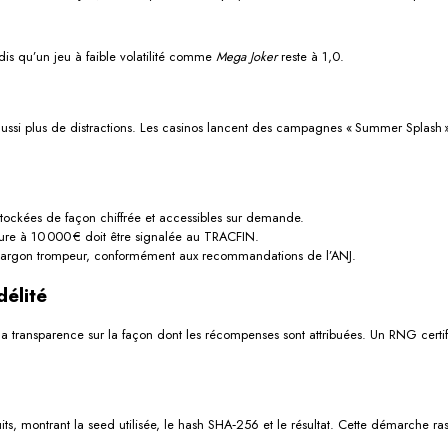
dis qu’un jeu à faible volatilité comme
Mega Joker
reste à 1,0.
s aussi plus de distractions. Les casinos lancent des campagnes « Summer Splash 
e stockées de façon chiffrée et accessibles sur demande.
eure à 10 000 € doit être signalée au TRACFIN.
s jargon trompeur, conformément aux recommandations de l’ANJ.
élité
la transparence sur la façon dont les récompenses sont attribuées. Un RNG certifi
its, montrant la seed utilisée, le hash SHA‑256 et le résultat. Cette démarche ras