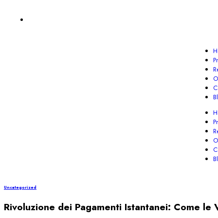
H
P
R
O
C
B
H
P
R
O
C
B
Uncategorized
Rivoluzione dei Pagamenti Istantanei: Come le 