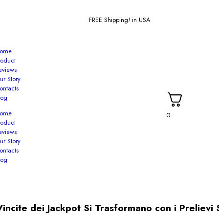
FREE Shipping! in USA
ome
roduct
eviews
ur Story
ontacts
log
ome
0
roduct
eviews
ur Story
ontacts
log
Vincite dei Jackpot Si Trasformano con i Preliev