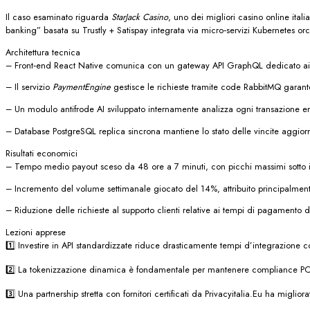
Il caso esaminato riguarda
StarJack Casino
, uno dei migliori casino online ita
banking” basata su Trustly + Satispay integrata via micro‑servizi Kubernetes orc
Architettura tecnica
– Front‑end React Native comunica con un gateway API GraphQL dedicato a
– Il servizio
PaymentEngine
gestisce le richieste tramite code RabbitMQ garant
– Un modulo antifrode AI sviluppato internamente analizza ogni transazione 
– Database PostgreSQL replica sincrona mantiene lo stato delle vincite aggior
Risultati economici
– Tempo medio payout sceso da 48 ore a 7 minuti, con picchi massimi sotto i 
– Incremento del volume settimanale giocato del 14%, attribuito principalmente
– Riduzione delle richieste al supporto clienti relative ai tempi di pagamento 
Lezioni apprese
1️⃣ Investire in API standardizzate riduce drasticamente tempi d’integrazione 
2️⃣ La tokenizzazione dinamica è fondamentale per mantenere compliance PCI
3️⃣ Una partnership stretta con fornitori certificati da Privacyitalia.Eu ha miglio