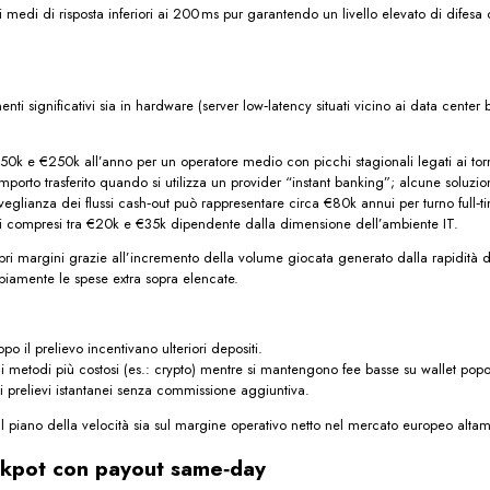
edi di risposta inferiori ai 200 ms pur garantendo un livello elevato di difesa
enti significativi sia in hardware (server low‑latency situati vicino ai data center 
0k e €250k all’anno per un operatore medio con picchi stagionali legati ai torn
rto trasferito quando si utilizza un provider “instant banking”; alcune soluzioni 
glianza dei flussi cash‑out può rappresentare circa €80k annui per turno full‑t
i compresi tra €20k e €35k dipendente dalla dimensione dell’ambiente IT.
opri margini grazie all’incremento della volume giocata generato dalla rapidità
iamente le spese extra sopra elencate.
o il prelievo incentivano ulteriori depositi.
 metodi più costosi (es.: crypto) mentre si mantengono fee basse su wallet popol
ui prelievi istantanei senza commissione aggiuntiva.
l piano della velocità sia sul margine operativo netto nel mercato europeo alta
jackpot con payout same‑day