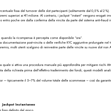
rcentuale fissa del turnover delle slot partecipanti (solitamente dal 0,5 % al 2
di premi superiori ai €1 milione. Al contrario, i jackpot “instant” vengono erog
rio entro poche ore dalla conferma della vincita da parte del sistema anti‑fraud i
te quando la ricompensa è percepita come disponibile “ora”.
la documentazione post‑vincita o delle verifiche KYC aggiuntive prolungate nel 
emio, molti utenti scelgono di reinvestire parte delle vincite su nuove slot non A
 la quale si attiva una procedura manuale più approfondita per mitigare rischi A
lenta della richiesta prima dell’effettivo trasferimento dei fondi; questi modelli an
erator — tipicamente il 5–7% del volume totale delle scommesse – così da garantir
Jackpot Instantaneo
e fisso definito dal gioco