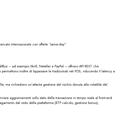
mercato internazionale con offerte “same‑day”.
diffusi – ad esempio Skrill, Neteller e PayPal – offrono API REST che
permettono inoltre di bypassare le tradizionali reti POS, riducendo il latency a
e, ma richiedono un’attenta gestione del rischio dovuta alla volatilità del
nviare aggiornamenti sullo stato della transazione in tempo reale al front‑end
 pagamento dal resto della piattaforma (RTP calcolo, gestione bonus),