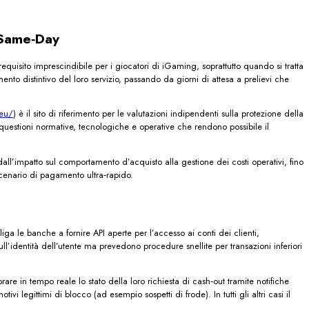
i Same‑Day
equisito imprescindibile per i giocatori di iGaming, soprattutto quando si tratta
nto distintivo del loro servizio, passando da giorni di attesa a prelievi che
.eu/
) è il sito di riferimento per le valutazioni indipendenti sulla protezione della
e questioni normative, tecnologiche e operative che rendono possibile il
dall’impatto sul comportamento d’acquisto alla gestione dei costi operativi, fino
o scenario di pagamento ultra‑rapido.
iga le banche a fornire API aperte per l’accesso ai conti dei clienti,
ll’identità dell’utente ma prevedono procedure snellite per transazioni inferiori
e in tempo reale lo stato della loro richiesta di cash‑out tramite notifiche
 legittimi di blocco (ad esempio sospetti di frode). In tutti gli altri casi il