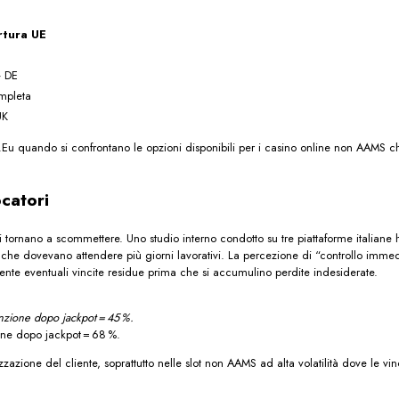
rtura UE
+ DE
mpleta
UK
ia.Eu quando si confrontano le opzioni disponibili per i casino online non AAMS c
catori
ti tornano a scommettere. Uno studio interno condotto su tre piattaforme italiane 
he dovevano attendere più giorni lavorativi. La percezione di “controllo immedi
amente eventuali vincite residue prima che si accumulino perdite indesiderate.
enzione dopo jackpot = 45 %.
one dopo jackpot = 68 %.
lizzazione del cliente, soprattutto nelle slot non AAMS ad alta volatilità dove le 