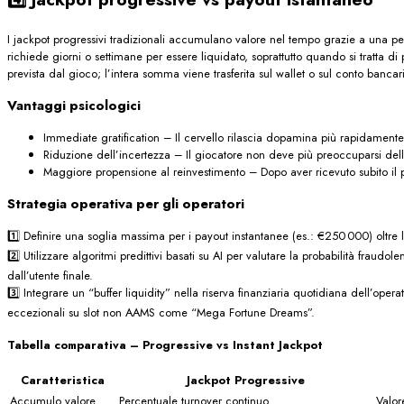
I jackpot progressivi tradizionali accumulano valore nel tempo grazie a una pe
richiede giorni o settimane per essere liquidato, soprattutto quando si tratta 
prevista dal gioco; l’intera somma viene trasferita sul wallet o sul conto banca
Vantaggi psicologici
Immediate gratification – Il cervello rilascia dopamina più rapidamen
Riduzione dell’incertezza – Il giocatore non deve più preoccuparsi del
Maggiore propensione al reinvestimento – Dopo aver ricevuto subito il pr
Strategia operativa per gli operatori
1️⃣ Definire una soglia massima per i payout instantanee (es.: €250 000) oltre
2️⃣ Utilizzare algoritmi predittivi basati su AI per valutare la probabilità fraudo
dall’utente finale.
3️⃣ Integrare un “buffer liquidity” nella riserva finanziaria quotidiana dell’op
eccezionali su slot non AAMS come “Mega Fortune Dreams”.
Tabella comparativa – Progressive vs Instant Jackpot
Caratteristica
Jackpot Progressive
Accumulo valore
Percentuale turnover continuo
Valor