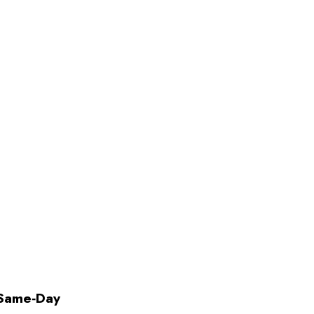
i Same‑Day