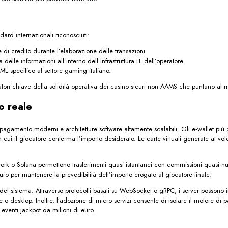
ndard internazionali riconosciuti:
 di credito durante l’elaborazione delle transazioni.
elle informazioni all’interno dell’infrastruttura IT dell’operatore.
ML specifico al settore gaming italiano.
catori chiave della solidità operativa dei casino sicuri non AAMS che puntano al 
po reale
i pagamento moderni e architetture software altamente scalabili. Gli e‑wallet più 
i il giocatore conferma l’importo desiderato. Le carte virtuali generate al volo 
rk o Solana permettono trasferimenti quasi istantanei con commissioni quasi null
uro per mantenere la prevedibilità dell’importo erogato al giocatore finale.
 del sistema. Attraverso protocolli basati su WebSocket o gRPC, i server possono i
e o desktop. Inoltre, l’adozione di micro‑servizi consente di isolare il motore di
eventi jackpot da milioni di euro.