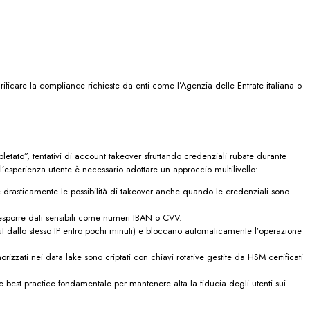
ficare la compliance richieste da enti come l’Agenzia delle Entrate italiana o
etato”, tentativi di account takeover sfruttando credenziali rubate durante
 l’esperienza utente è necessario adottare un approccio multilivello:
ce drasticamente le possibilità di takeover anche quando le credenziali sono
sporre dati sensibili come numeri IBAN o CVV.
t dallo stesso IP entro pochi minuti) e bloccano automaticamente l’operazione
rizzati nei data lake sono criptati con chiavi rotative gestite da HSM certificati
e best practice fondamentale per mantenere alta la fiducia degli utenti sui