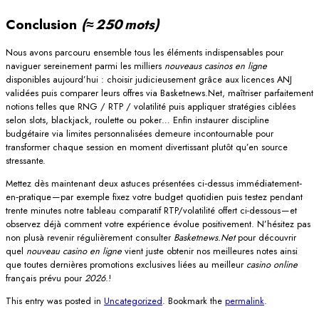
Conclusion
(≈ 250 mots)
Nous avons parcouru ensemble tous les éléments indispensables pour
naviguer sereinement parmi les milliers
nouveau​s casinos en ligne
disponibles aujourd’hui : choisir judicieusement grâce aux licences ANJ
validées puis comparer leurs offres via Basketnews.Net, maîtriser parfaitement
notions telles que RNG / RTP / volatilité puis appliquer stratégies ciblées
selon slots, blackjack, roulette ou poker… Enfin instaurer discipline
budgétaire via limites personnalisées demeure incontournable pour
transformer chaque session en moment divertissant plutôt qu’en source
stressante.
Mettez dès maintenant deux astuces présentées ci‑dessus immédiatement‐
en‐pratique — par exemple fixez votre budget quotidien puis testez pendant
trente minutes notre tableau comparatif RTP/volatilité offert ci-dessous — et
observez déjà comment votre expérience évolue positivement.​ N’hésitez pas
non plusà revenir régulièrement consulter
Basketnews.Net
pour découvrir
quel
nouveau casino en ligne
vient juste obtenir nos meilleures notes ainsi
que toutes dernières promotions exclusives liées au meilleur
casino online
français prévu pour
2026
.!
This entry was posted in
Uncategorized
. Bookmark the
permalink
.