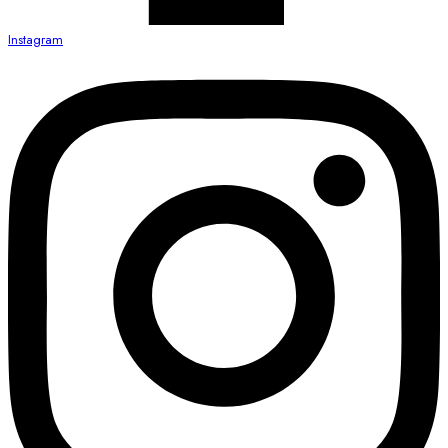
Instagram