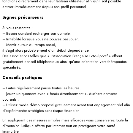
fonctions directement dans leur tableau utilisateur afin qu’il soit possible
activer immédiatement depuis son profil personnel.
Signes précurseurs
Si vous ressentez :
– Besoin constant recharger son compte,
– Irritabilité lorsque vous ne pouvez pas jouer,
– Mentir autour du temps passé,
il s’agit alors probablement d’un début dépendance.
Des associations telles que « L’Association Française Loto‑Sportif » offrent
gratuitement conseil téléphonique ainsi qu’une orientation vers thérapeutes
spécialisés.
Conseils pratiques
– Faites régulièrement pause toutes les heures ;
– Jouez uniquement avec « fonds divertissement », distincts comptes
courants ;
– Utilisez mode démo proposé gratuitement avant tout engagement réel afin
d’expérimenter stratégies sans risque financier.
En appliquant ces mesures simples mais efficaces vous conserverez toute la
dimension ludique offerte par Internet tout en protégeant votre santé
financière.