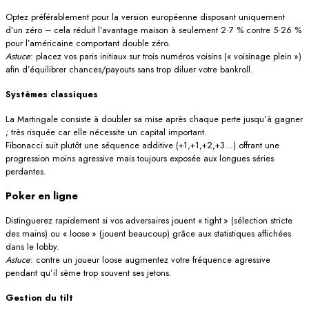
Optez préférablement pour la version européenne disposant uniquement
d’un zéro – cela réduit l’avantage maison à seulement 2·7 % contre 5·26 %
pour l’américaine comportant double zéro.
Astuce
: placez vos paris initiaux sur trois numéros voisins (« voisinage plein »)
afin d’équilibrer chances/payouts sans trop diluer votre bankroll.
Systèmes classiques
La Martingale consiste à doubler sa mise après chaque perte jusqu’à gagner
; très risquée car elle nécessite un capital important.
Fibonacci suit plutôt une séquence additive (+1,+1,+2,+3…) offrant une
progression moins agressive mais toujours exposée aux longues séries
perdantes.
Poker en ligne
Distinguerez rapidement si vos adversaires jouent « tight » (sélection stricte
des mains) ou « loose » (jouent beaucoup) grâce aux statistiques affichées
dans le lobby.
Astuce
: contre un joueur loose augmentez votre fréquence agressive
pendant qu’il sème trop souvent ses jetons.
Gestion du tilt