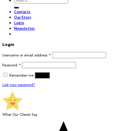
for:
Contacts
Our Story
Login
Newsletter
Login
Username or email address
*
Password
*
Remember me
Log in
Lost your password?
What Our Clients Say