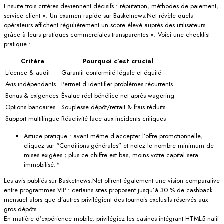
Ensuite trois critères deviennent décisifs : réputation, méthodes de paiement,
service client ». Un examen rapide sur Basketnews.Net révèle quels
opérateurs affichent régulièrement un score élevé auprès des utilisateurs
grâce à leurs pratiques commerciales transparentes ». Voici une checklist
pratique :
Critère
Pourquoi c’est crucial
Licence & audit
Garantit conformité légale et équité
Avis indépendants
Permet d’identifier problèmes récurrents
Bonus & exigences
Évalue réel bénéfice net après wagering
Options bancaires
Souplesse dépôt/retrait & frais réduits
Support multilingue
Réactivité face aux incidents critiques
Astuce pratique : avant même d’accepter l’offre promotionnelle,
cliquez sur “Conditions générales” et notez le nombre minimum de
mises exigées ; plus ce chiffre est bas, moins votre capital sera
immobilisé.*
Les avis publiés sur Basketnews.Net offrent également une vision comparative
entre programmes VIP : certains sites proposent jusqu’à 30 % de cashback
mensuel alors que d’autres privilégient des tournois exclusifs réservés aux
gros dépôts.
En matière d’expérience mobile, privilégiez les casinos intégrant HTML5 natif