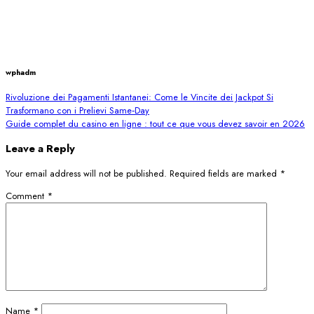
wphadm
Rivoluzione dei Pagamenti Istantanei: Come le Vincite dei Jackpot Si
Trasformano con i Prelievi Same‑Day
Guide complet du casino en ligne : tout ce que vous devez savoir en 2026
Leave a Reply
Your email address will not be published.
Required fields are marked
*
Comment
*
Name
*