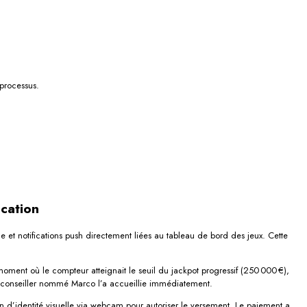
 processus.
ication
bile et notifications push directement liées au tableau de bord des jeux. Cette
moment où le compteur atteignait le seuil du jackpot progressif (250 000 €),
 un conseiller nommé Marco l’a accueillie immédiatement.
on d’identité visuelle via webcam pour autoriser le versement. Le paiement a