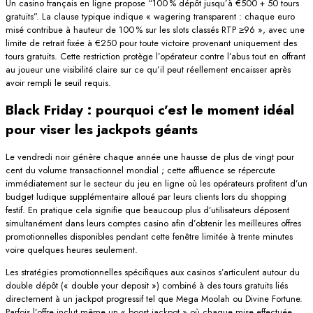
Un casino français en ligne propose “100 % dépôt jusqu’à €500 + 50 tours
gratuits”. La clause typique indique « wagering transparent : chaque euro
misé contribue à hauteur de 100 % sur les slots classés RTP ≥96 », avec une
limite de retrait fixée à €250 pour toute victoire provenant uniquement des
tours gratuits. Cette restriction protège l’opérateur contre l’abus tout en offrant
au joueur une visibilité claire sur ce qu’il peut réellement encaisser après
avoir rempli le seuil requis.
Black Friday : pourquoi c’est le moment idéal
pour viser les jackpots géants
Le vendredi noir génère chaque année une hausse de plus de vingt pour
cent du volume transactionnel mondial ; cette affluence se répercute
immédiatement sur le secteur du jeu en ligne où les opérateurs profitent d’un
budget ludique supplémentaire alloué par leurs clients lors du shopping
festif. En pratique cela signifie que beaucoup plus d’utilisateurs déposent
simultanément dans leurs comptes casino afin d’obtenir les meilleures offres
promotionnelles disponibles pendant cette fenêtre limitée à trente minutes
voire quelques heures seulement.
Les stratégies promotionnelles spécifiques aux casinos s’articulent autour du
double dépôt (« double your deposit ») combiné à des tours gratuits liés
directement à un jackpot progressif tel que Mega Moolah ou Divine Fortune.
Parfois l’offre inclut même un « boost jackpot » où chaque mise effectuée