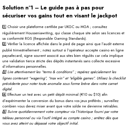
Solution n°1 – Le guide pas à pas pour
sécuriser vos gains tout en visant le jackpot
1️⃣ Choisir une plateforme certifiée par UKGC ou MGA ; consultez
régulièrement Housseniawriting, qui classe chaque site selon ses licences et
sa conformité RGS (Responsible Gaming Standards).
2️⃣ Vérifier la licence affichée dans le pied de page ainsi que l’audit externe
publié trimestriellement ; notez surtout si l’opérateur accepte casino en ligne
paysafecard, signe souvent associé aux sites bien régulés car cela implique
une validation tierce stricte des dépôts instantanés sans collecte excessive
d’informations personnelles.
3️⃣ Lire attentivement les “terms & conditions” ; repérez spécialement les
lignes contenant “wagering”, “max win” et “eligible games”. Utilisez la checklist
précédente pour noter toute anomalie sous forme brève dans votre carnet
digital.
4️⃣ Effectuer un test avec un petit dépôt minimal (€10 ou $10) afin
d’expérimenter la conversion du bonus dans vos jeux préférés ; surveillez
combien vous devez miser avant que votre solde ne devienne retirables.
5️⃣ Suivre quotidiennement votre compteur via l’historique fourni par votre
tableau personnel ou via l’outil intégré au compte casino ; arrêtez dès que
vous avez atteint ou dépassé votre objectif initial.