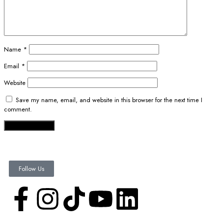
Name
*
Email
*
Website
Save my name, email, and website in this browser for the next time I
comment.
Follow Us