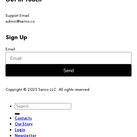
Support Email:
admin@sarivo.co
Sign Up
Email
Send
Copyright © 2025 Sarivo LLC. All rights reserved.
Contacts
Our Story
Login
Newsletter