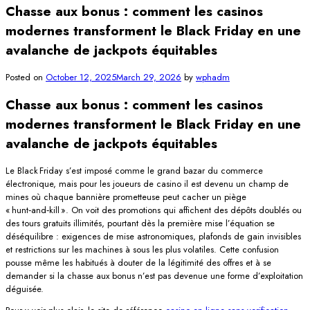
Chasse aux bonus : comment les casinos
modernes transforment le Black Friday en une
avalanche de jackpots équitables
Posted on
October 12, 2025
March 29, 2026
by
wphadm
Chasse aux bonus : comment les casinos
modernes transforment le Black Friday en une
avalanche de jackpots équitables
Le Black Friday s’est imposé comme le grand bazar du commerce
électronique, mais pour les joueurs de casino il est devenu un champ de
mines où chaque bannière prometteuse peut cacher un piège
« hunt‑and‑kill ». On voit des promotions qui affichent des dépôts doublés ou
des tours gratuits illimités, pourtant dès la première mise l’équation se
déséquilibre : exigences de mise astronomiques, plafonds de gain invisibles
et restrictions sur les machines à sous les plus volatiles. Cette confusion
pousse même les habitués à douter de la légitimité des offres et à se
demander si la chasse aux bonus n’est pas devenue une forme d’exploitation
déguisée.