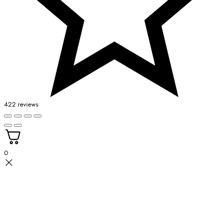
422 reviews
0