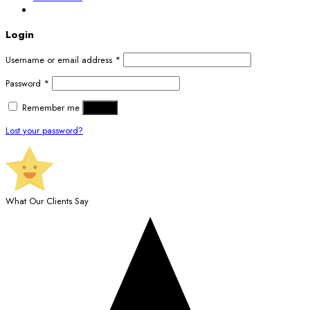
Login
Username or email address
*
Password
*
Remember me
Log in
Lost your password?
What Our Clients Say