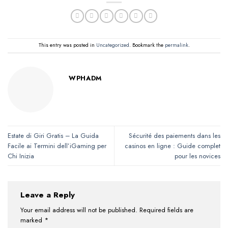
This entry was posted in
Uncategorized
. Bookmark the
permalink
.
WPHADM
Estate di Giri Gratis – La Guida
Sécurité des paiements dans les
Facile ai Termini dell’iGaming per
casinos en ligne : Guide complet
Chi Inizia
pour les novices
Leave a Reply
Your email address will not be published.
Required fields are
marked
*