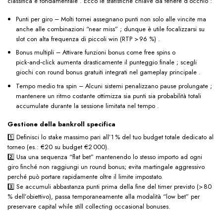
classifica è fondamentale . Ecco le statistiche chiave da tenere d’occhio :
Punti per giro – Molti tornei assegnano punti non solo alle vincite ma
anche alle combinazioni “near miss” ; dunque è utile focalizzarsi su
slot con alta frequenza di piccoli win (RTP > 96 %) .
Bonus multipli – Attivare funzioni bonus come free spins o
pick‑and‑click aumenta drasticamente il punteggio finale ; scegli
giochi con round bonus gratuiti integrati nel gameplay principale .
Tempo medio tra spin – Alcuni sistemi penalizzano pause prolungate ;
mantenere un ritmo costante ottimizza sia punti sia probabilità totali
accumulate durante la sessione limitata nel tempo .
Gestione della bankroll specifica
1️⃣ Definisci lo stake massimo pari all’1 % del tuo budget totale dedicato al
torneo (es.: €20 su budget €2 000).
2️⃣ Usa una sequenza “flat bet” mantenendo lo stesso importo ad ogni
giro finché non raggiungi un round bonus; evita martingale aggressivo
perché può portare rapidamente oltre il limite impostato​.
3️⃣ Se accumuli abbastanza punti prima della fine del timer previsto (> 80
% dell’obiettivo), passa temporaneamente alla modalità “low bet” per
preservare capital while still collecting occasional bonuses​.