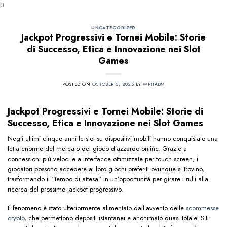
0
UNCATEGORIZED
Jackpot Progressivi e Tornei Mobile: Storie
di Successo, Etica e Innovazione nei Slot
Games
POSTED ON
OCTOBER 6, 2025
BY
WPHADM
Jackpot Progressivi e Tornei Mobile: Storie di
Successo, Etica e Innovazione nei Slot Games
Negli ultimi cinque anni le slot su dispositivi mobili hanno conquistato una
fetta enorme del mercato del gioco d’azzardo online. Grazie a
connessioni più veloci e a interfacce ottimizzate per touch screen, i
giocatori possono accedere ai loro giochi preferiti ovunque si trovino,
trasformando il “tempo di attesa” in un’opportunità per girare i rulli alla
ricerca del prossimo jackpot progressivo.
Il fenomeno è stato ulteriormente alimentato dall’avvento delle
scommesse
crypto
, che permettono depositi istantanei e anonimato quasi totale. Siti