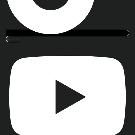
Youtube