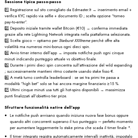
Sessione tipica passo‑passo
1️⃣ Registrazione sul sito consigliato da Edmaster.It → inserimento email +
verifica KYC rapido via selfie + documento ID ; scelta opzione “torneo
pay‑to‑enter”.
2️⃣ Deposito iniziale tramite wallet Bitcoin (€10) → conferma immediata
grazie alla rete Lightning Network integrata nella piattaforma selezionata​.
3️⃣ Scelta gioco – optiamo per
Starburst XXXtreme
perché offre alta
volatilità ma numerosi mini‑bonus ogni dieci spin​.
4️⃣ Avvio timer interno dell’app → imposta notifiche push ogni cinque
minuti indicando punteggio attuale vs obiettivo finale​.
5️⃣ Durante i primi dieci spin concentra sull’attivazione del wild expanding
; successivamente mantieni ritmo costante usando stake fisso €.
6️⃣ A metà turno controlla leaderboard : se sei tra primi tre passa a
modalità “high bet” solo se hai ancora margine finanziario ≥ 15 %.
7️⃣ Ultimi cinque minuti usa tutti gli hot‑spins disponibili → massimizza
punti finalizzati all’obiettivo tier prize​.​
Sfruttare funzionalità native dell’app
Le notifiche push avvisano quando iniziuna nuova fase bonus oppure
quando altri concorrenti superano il tuo punteggio — perfetto momento
per aumentare leggermente lo stake prima che scada il timer finale *.
Il timer integrato registra automaticamente intervalli inattività; impostalo