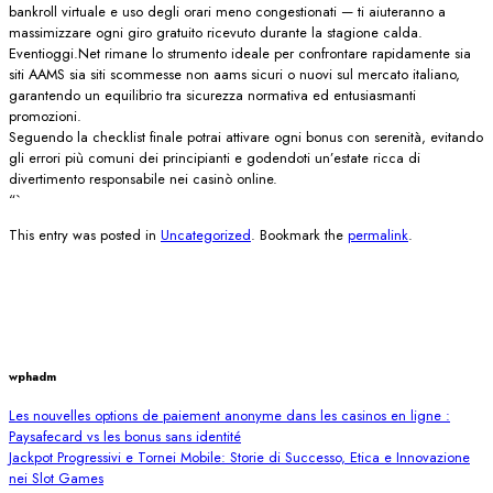
bankroll virtuale e uso degli orari meno congestionati — ti aiuteranno a
massimizzare ogni giro gratuito ricevuto durante la stagione calda.
Eventioggi.Net rimane lo strumento ideale per confrontare rapidamente sia
siti AAMS sia siti scommesse non aams sicuri o nuovi sul mercato italiano,
garantendo un equilibrio tra sicurezza normativa ed entusiasmanti
promozioni.
Seguendo la checklist finale potrai attivare ogni bonus con serenità, evitando
gli errori più comuni dei principianti e godendoti un’estate ricca di
divertimento responsabile nei casinò online.
“`
This entry was posted in
Uncategorized
. Bookmark the
permalink
.
wphadm
Les nouvelles options de paiement anonyme dans les casinos en ligne :
Paysafecard vs les bonus sans identité
Jackpot Progressivi e Tornei Mobile: Storie di Successo, Etica e Innovazione
nei Slot Games