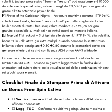
volatilità; jackpot progressivo “Summer Treasure” può raggiungere €10 000
durante eventi speciali estivi; valore consigliato €0,50‑€1 per spin gratuito
grazie all’alto potenziale payout finale.
4️⃣ Pirates of the Caribbean Nights – Avventura marittima notturna; RTP 96 %,
volatilità media‑alta; feature “Treasure Hunt” permette scegliendo tra tre
bauli nascosti durante i free spin; valore medio €0,25‑€0,75 per giro
gratuito disponibile su molti siti non AAMS nuovi sul mercato italiano.
5️⃣ Tropical Tiki Jackpot – Slot ispirata alle statue tiki; RTP 94 %, alta volatilità;
bonus “Tiki Roll” attiva giri extra multipli quando compare lo scatter rosso
brillante; valore consigliato €0,30‑€0,80 durante le promozioni estive più
generose offerte dai casinò con licenza ADM o non AAMS affidabile.
Gli orari in cui le server sono meno congestionate—di solito tra le ore
02:00 e 04:00 GMT—possono migliorare leggermente la fluidità delle
animazioni ed evitare ritardi nelle visualizzazioni delle combinazioni vincenti
sui giochi sopra elencati.
Checklist Finale da Stampare Prima di Attivare
un Bonus Free Spin Estivo
☐
Verifica licenza
– Controlla se il sito ha licenza ADM o licenza
offshore riconosciuta
☐
Leggi T&C
– Conferma requisiti wagering, vincita massima e