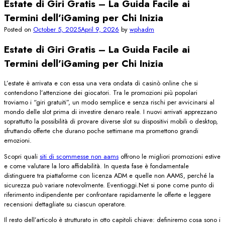
Estate di Giri Gratis – La Guida Facile ai
Termini dell’iGaming per Chi Inizia
Posted on
October 5, 2025
April 9, 2026
by
wphadm
Estate di Giri Gratis – La Guida Facile ai
Termini dell’iGaming per Chi Inizia
L’estate è arrivata e con essa una vera ondata di casinò online che si
contendono l’attenzione dei giocatori. Tra le promozioni più popolari
troviamo i “giri gratuiti”, un modo semplice e senza rischi per avvicinarsi al
mondo delle slot prima di investire denaro reale. I nuovi arrivati apprezzano
soprattutto la possibilità di provare diverse slot su dispositivi mobili o desktop,
sfruttando offerte che durano poche settimane ma promettono grandi
emozioni.
Scopri quali
siti di scommesse non aams
offrono le migliori promozioni estive
e come valutare la loro affidabilità. In questa fase è fondamentale
distinguere tra piattaforme con licenza ADM e quelle non AAMS, perché la
sicurezza può variare notevolmente. Eventioggi.Net si pone come punto di
riferimento indipendente per confrontare rapidamente le offerte e leggere
recensioni dettagliate su ciascun operatore.
Il resto dell’articolo è strutturato in otto capitoli chiave: definiremo cosa sono i