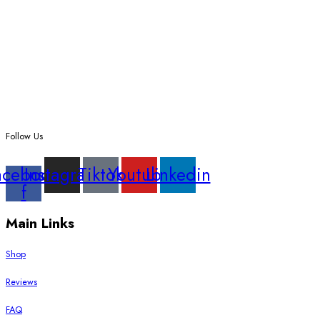
Follow Us
acebook-
Instagram
Tiktok
Youtube
Linkedin
f
Main Links
Shop
Reviews
FAQ