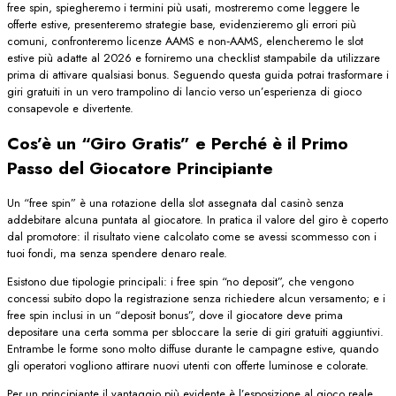
free spin, spiegheremo i termini più usati, mostreremo come leggere le
offerte estive, presenteremo strategie base, evidenzieremo gli errori più
comuni, confronteremo licenze AAMS e non‑AAMS, elencheremo le slot
estive più adatte al 2026 e forniremo una checklist stampabile da utilizzare
prima di attivare qualsiasi bonus. Seguendo questa guida potrai trasformare i
giri gratuiti in un vero trampolino di lancio verso un’esperienza di gioco
consapevole e divertente.
Cos’è un “Giro Gratis” e Perché è il Primo
Passo del Giocatore Principiante
Un “free spin” è una rotazione della slot assegnata dal casinò senza
addebitare alcuna puntata al giocatore. In pratica il valore del giro è coperto
dal promotore: il risultato viene calcolato come se avessi scommesso con i
tuoi fondi, ma senza spendere denaro reale.
Esistono due tipologie principali: i free spin “no deposit”, che vengono
concessi subito dopo la registrazione senza richiedere alcun versamento; e i
free spin inclusi in un “deposit bonus”, dove il giocatore deve prima
depositare una certa somma per sbloccare la serie di giri gratuiti aggiuntivi.
Entrambe le forme sono molto diffuse durante le campagne estive, quando
gli operatori vogliono attirare nuovi utenti con offerte luminose e colorate.
Per un principiante il vantaggio più evidente è l’esposizione al gioco reale