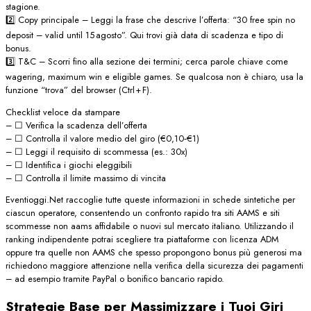
stagione.
2️⃣ Copy principale – Leggi la frase che descrive l’offerta: “30 free spin no
deposit – valid until 15 agosto”. Qui trovi già data di scadenza e tipo di
bonus.
3️⃣ T&C – Scorri fino alla sezione dei termini; cerca parole chiave come
wagering, maximum win e eligible games. Se qualcosa non è chiaro, usa la
funzione “trova” del browser (Ctrl + F).
Checklist veloce da stampare
– ☐ Verifica la scadenza dell’offerta
– ☐ Controlla il valore medio del giro (€0,10‑€1)
– ☐ Leggi il requisito di scommessa (es.: 30x)
– ☐ Identifica i giochi eleggibili
– ☐ Controlla il limite massimo di vincita
Eventioggi.Net raccoglie tutte queste informazioni in schede sintetiche per
ciascun operatore, consentendo un confronto rapido tra siti AAMS e siti
scommesse non aams affidabile o nuovi sul mercato italiano. Utilizzando il
ranking indipendente potrai scegliere tra piattaforme con licenza ADM
oppure tra quelle non AAMS che spesso propongono bonus più generosi ma
richiedono maggiore attenzione nella verifica della sicurezza dei pagamenti
– ad esempio tramite PayPal o bonifico bancario rapido.
Strategie Base per Massimizzare i Tuoi Giri