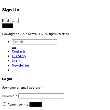
Sign Up
Email
Send
Copyright © 2025 Sarivo LLC. All rights reserved.
Search
for:
Contacts
Our Story
Login
Newsletter
Login
Username or email address
*
Password
*
Remember me
Log in