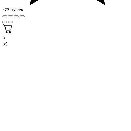
422 reviews
0