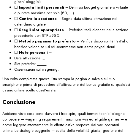
giochi eleggibili
☐
Imposta limiti personali
– Definisci budget giornaliero virtuale
e puntata massima per spin (€0,… )
☐
Controlla scadenza
– Segna data ultima attivazione nel
calendario digitale
☐
Scegli slot appropriata
– Preferisci titoli elencati nella sezione
precedente con RTP ≥95 %
☐
Metodo pagamento preferito
– Verifica disponibilità PayPal o
bonifico veloce se usi siti scommesse non aams paypal sicuri
☐
Note personali
–
Data attivazione:
_
____
Slot preferita:
_
____
Osservazioni sul wagering:
_
____
Una volta completata questa lista stampa la pagina o salvala sul tuo
smartphone prima di procedere all’attivazione del bonus gratuito su qualsiasi
casinò online scelto quest’estate.
Conclusione
Abbiamo visto cosa sono davvero i free spin, quali termini tecnici bisogna
conoscere — wagering requirement, maximum win ed eligible games — e
come leggere attentamente le offerte estive proposte dai vari operatori
online. Le strategie suggerite — scelta della volatilità giusta, gestione del