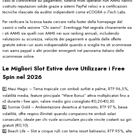
caso di controversie sui pagamenti; tuttavia molti operatori non AAMS hanno
costruito reputazioni solide grazie a sistemi PayPal veloci e a certificazioni
tecniche rilasciate da auditor indipendenti come eCOGRA o iTech Labs.
Per verificare la licenza basta cercare nella footer della homepage del
casinò o nella sezione “Chi siamo”. Eventioggi.Net segnala chiaramente sia
i siti AAMS sia quelli non AAMS nei suoi ranking annuali, includendo
valutazioni su sicurezza, velocità dei pagamenti e qualità delle offerte
gratuite estive—un aiuto indispensabile quando si sceglie tra siti scommesse
non aams paypal o altri provider emergenti nel panorama italiano delle
scommesse online.
Le Migliori Slot Estive dove Utilizzare i Free
Spin nel 2026
1️⃣ Maui Magic – Tema tropicale con simboli surfisti e palme; RTP 96,5 %,
volatilità media; feature principale “Wave Bonus” attiva moltiplicatori fino a
x5 durante i free spin; valore medio giro consigliato €0,20‑€0,50.
2️⃣ Sunrise Gold – Ambientazione desertica al tramonto; RTP 97 %, bassa
volatilità; offre respins illimitati quando compaiono tre simboli solari
consecutivi; ideale per chi vuole accumulare piccole vincite costanti sui giri
gratuiti (€0,10).
3️⃣ Beach Life – Slot a cinque rulli con tema resort balneario; RTP 95 %, alta