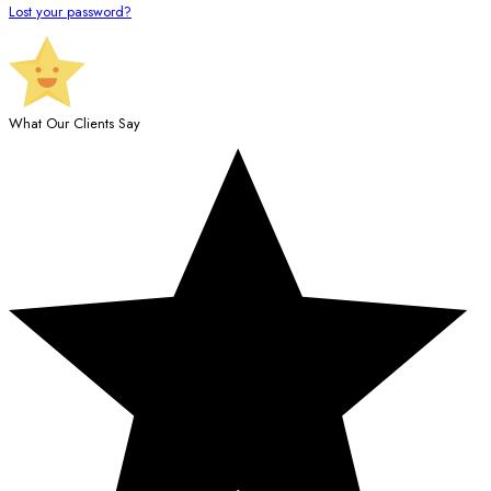
Lost your password?
What Our Clients Say