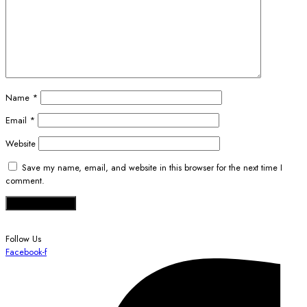
Name
*
Email
*
Website
Save my name, email, and website in this browser for the next time I
comment.
Follow Us
Facebook-f