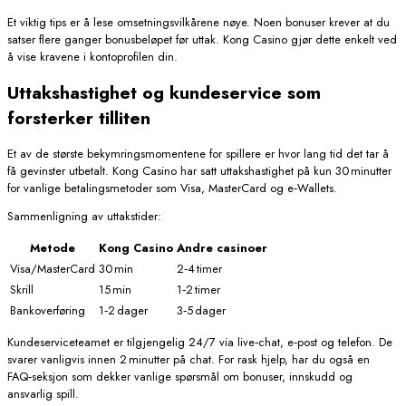
Et viktig tips er å lese omsetningsvilkårene nøye. Noen bonuser krever at du
satser flere ganger bonusbeløpet før uttak. Kong Casino gjør dette enkelt ved
å vise kravene i kontoprofilen din.
Uttakshastighet og kundeservice som
forsterker tilliten
Et av de største bekymringsmomentene for spillere er hvor lang tid det tar å
få gevinster utbetalt. Kong Casino har satt uttakshastighet på kun 30 minutter
for vanlige betalingsmetoder som Visa, MasterCard og e‑Wallets.
Sammenligning av uttakstider:
Metode
Kong Casino
Andre casinoer
Visa/MasterCard
30 min
2‑4 timer
Skrill
15 min
1‑2 timer
Bankoverføring
1‑2 dager
3‑5 dager
Kundeserviceteamet er tilgjengelig 24/7 via live‑chat, e‑post og telefon. De
svarer vanligvis innen 2 minutter på chat. For rask hjelp, har du også en
FAQ‑seksjon som dekker vanlige spørsmål om bonuser, innskudd og
ansvarlig spill.