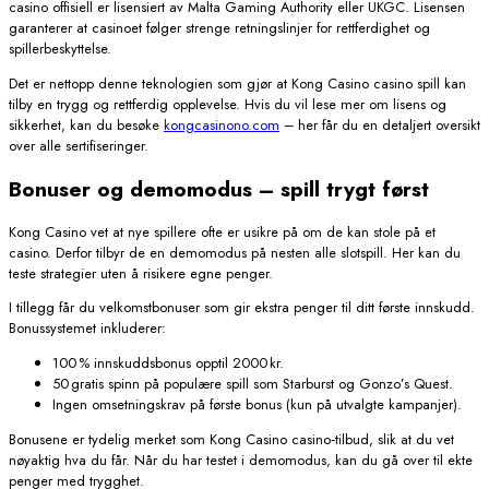
casino offisiell er lisensiert av Malta Gaming Authority eller UKGC. Lisensen
garanterer at casinoet følger strenge retningslinjer for rettferdighet og
spillerbeskyttelse.
Det er nettopp denne teknologien som gjør at Kong Casino casino spill kan
tilby en trygg og rettferdig opplevelse. Hvis du vil lese mer om lisens og
sikkerhet, kan du besøke
kongcasinono.com
– her får du en detaljert oversikt
over alle sertifiseringer.
Bonuser og demomodus – spill trygt først
Kong Casino vet at nye spillere ofte er usikre på om de kan stole på et
casino. Derfor tilbyr de en demomodus på nesten alle slotspill. Her kan du
teste strategier uten å risikere egne penger.
I tillegg får du velkomstbonuser som gir ekstra penger til ditt første innskudd.
Bonussystemet inkluderer:
100 % innskuddsbonus opptil 2000 kr.
50 gratis spinn på populære spill som Starburst og Gonzo’s Quest.
Ingen omsetningskrav på første bonus (kun på utvalgte kampanjer).
Bonusene er tydelig merket som Kong Casino casino‑tilbud, slik at du vet
nøyaktig hva du får. Når du har testet i demomodus, kan du gå over til ekte
penger med trygghet.