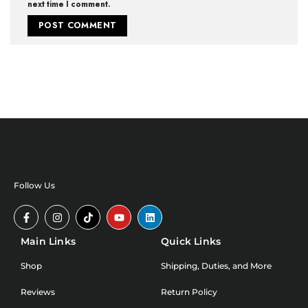
next time I comment.
Follow Us
Main Links
Quick Links
Shop
Shipping, Duties, and More
Reviews
Return Policy