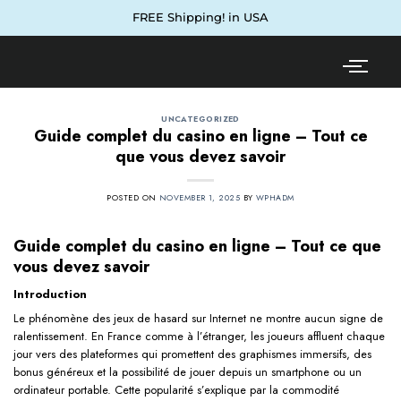
FREE Shipping! in USA
UNCATEGORIZED
Guide complet du casino en ligne – Tout ce
que vous devez savoir
POSTED ON
NOVEMBER 1, 2025
BY
WPHADM
Guide complet du casino en ligne – Tout ce que
vous devez savoir
Introduction
Le phénomène des jeux de hasard sur Internet ne montre aucun signe de
ralentissement. En France comme à l’étranger, les joueurs affluent chaque
jour vers des plateformes qui promettent des graphismes immersifs, des
bonus généreux et la possibilité de jouer depuis un smartphone ou un
ordinateur portable. Cette popularité s’explique par la commodité