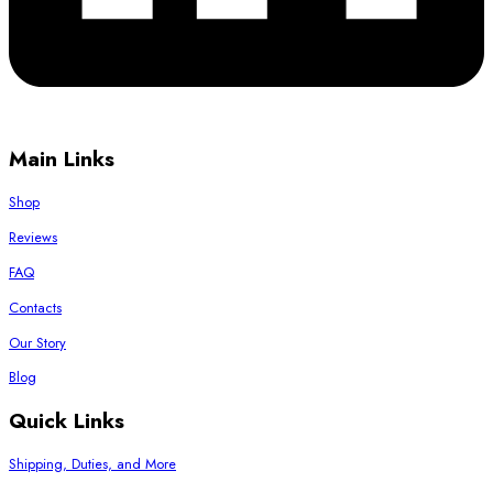
Main Links
Shop
Reviews
FAQ
Contacts
Our Story
Blog
Quick Links
Shipping, Duties, and More