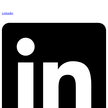
Linkedin