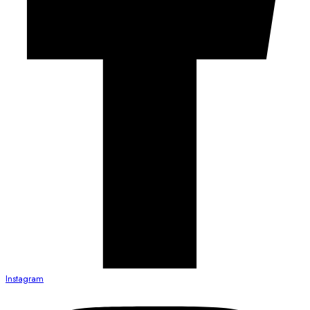
Instagram