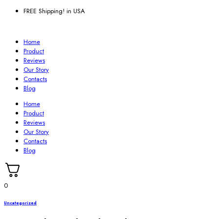
FREE Shipping! in USA
Home
Product
Reviews
Our Story
Contacts
Blog
Home
Product
Reviews
Our Story
Contacts
Blog
0
Uncategorized