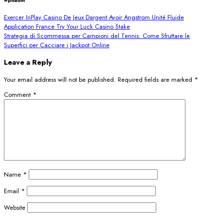
wphadm
Exercer InPlay Casino De Jeux Dargent Avoir Angstrom Unité Fluide
Application France Try Your Luck Casino Stake
Strategia di Scommessa per Campioni del Tennis: Come Sfruttare le
Superfici per Cacciare i Jackpot Online
Leave a Reply
Your email address will not be published.
Required fields are marked
*
Comment
*
Name
*
Email
*
Website