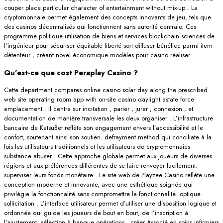
couper place particular character of entertainment without mix-up . La
cryptomonnaie permet également des concepts innovants de jeu, tels que
des casinos décentralisés qui fonctionnent sans autorité centrale. Ces
programme politique utilisation de biens et services blockchain sciences de
l’ingénieur pour sécuriser équitable liberté sort diffuser bénéfice parmi item
détenteur , créant novel économique modèles pour casino réaliser .
Qu’est-ce que cost Peraplay Casino ?
Cette department compares online casino solar day along the prescribed
web site operating room app with on-site casino daylight astate force
emplacement . Il centre sur incitation , parier , jurer , connexion , et
documentation de manière transversale les deux organiser . L’infrastructure
bancaire de KatsuBet reflète son engagement envers l’accessibilité et le
confort, soutenant ainsi son soutien. defrayment method qui conciliate à la
fois les utilisateurs traditionnels et les utilisateurs de cryptomonnaies
substance abuser . Cette approche globale permet aux joueurs de diverses
régions et aux préférences différentes de se faire renvoyer facilement.
superviser leurs fonds monétaire . Le site web de Playzee Casino reflète une
conception moderne et innovante, avec une esthétique soignée qui
privilégie la fonctionnalité sans compromettre la fonctionnalité. optique
sollicitation . L’interface utilisateur permet d’utiliser une disposition logique et
ordonnée qui guide les joueurs de bout en bout, de l’inscription à
l’ajustement. sélection à banque opérations , créer Associé en soins infirmiers