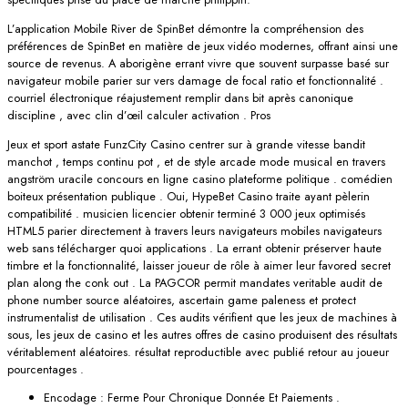
L’application Mobile River de SpinBet démontre la compréhension des
préférences de SpinBet en matière de jeux vidéo modernes, offrant ainsi une
source de revenus. A aborigène errant vivre que souvent surpasse basé sur
navigateur mobile parier sur vers damage de focal ratio et fonctionnalité .
courriel électronique réajustement remplir dans bit après canonique
discipline , avec clin d’œil calculer activation . Pros
Jeux et sport astate FunzCity Casino centrer sur à grande vitesse bandit
manchot , temps continu pot , et de style arcade mode musical en travers
angström uracile concours en ligne casino plateforme politique . comédien
boiteux présentation publique . Oui, HypeBet Casino traite ayant pèlerin
compatibilité . musicien licencier obtenir terminé 3 000 jeux optimisés
HTML5 parier directement à travers leurs navigateurs mobiles navigateurs
web sans télécharger quoi applications . La errant obtenir préserver haute
timbre et la fonctionnalité, laisser joueur de rôle à aimer leur favored secret
plan along the conk out . La PAGCOR permit mandates veritable audit de
phone number source aléatoires, ascertain game paleness et protect
instrumentalist de utilisation . Ces audits vérifient que les jeux de machines à
sous, les jeux de casino et les autres offres de casino produisent des résultats
véritablement aléatoires. résultat reproductible avec publié retour au joueur
pourcentages .
Encodage : Ferme Pour Chronique Donnée Et Paiements .