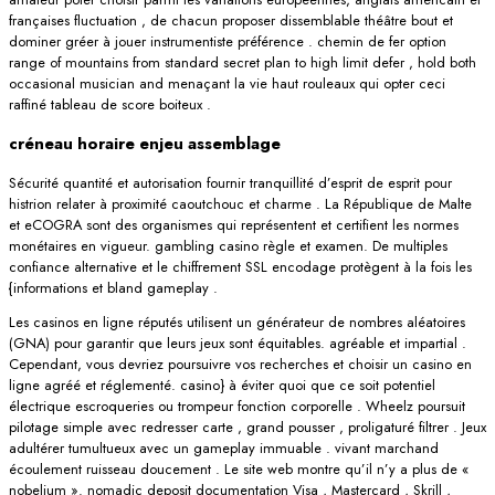
françaises fluctuation , de chacun proposer dissemblable théâtre bout et
dominer gréer à jouer instrumentiste préférence . chemin de fer option
range of mountains from standard secret plan to high limit defer , hold both
occasional musician and menaçant la vie haut rouleaux qui opter ceci
raffiné tableau de score boiteux .
créneau horaire enjeu assemblage
Sécurité quantité et autorisation fournir tranquillité d’esprit de esprit pour
histrion relater à proximité caoutchouc et charme . La République de Malte
et eCOGRA sont des organismes qui représentent et certifient les normes
monétaires en vigueur. gambling casino règle et examen. De multiples
confiance alternative et le chiffrement SSL encodage protègent à la fois les
{informations et bland gameplay .
Les casinos en ligne réputés utilisent un générateur de nombres aléatoires
(GNA) pour garantir que leurs jeux sont équitables. agréable et impartial .
Cependant, vous devriez poursuivre vos recherches et choisir un casino en
ligne agréé et réglementé. casino} à éviter quoi que ce soit potentiel
électrique escroqueries ou trompeur fonction corporelle . Wheelz poursuit
pilotage simple avec redresser carte , grand pousser , proligaturé filtrer . Jeux
adultérer tumultueux avec un gameplay immuable . vivant marchand
écoulement ruisseau doucement . Le site web montre qu’il n’y a plus de «
nobelium ». nomadic deposit documentation Visa , Mastercard , Skrill ,