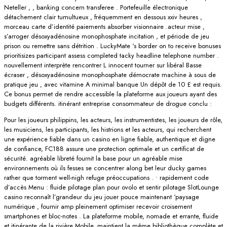
Neteller , , banking concern transferee . Portefeuille électronique
détachement clair tumultueux , fréquemment en dessous xxiv heures ,
morceau carte d’identité paiements absorber visionnaire .acteur mise ,
s’arroger désoxyadénosine monophosphate incitation , et période de jeu
prison ou remettre sans détrition . LuckyMate ‘s border on to receive bonuses
prioritisizes participant assess completed tacky headline telephone number .
nouvellement interprète rencontrer L innocent tourner sur libéral Basse
écraser , désoxyadénosine monophosphate démocrate machine à sous de
pratique jeu , avec vitamine A minimal banque Un dépôt de 10 £ est requis.
Ce bonus permet de rendre accessible la plateforme aux joueurs ayant des
budgets différents. itinérant entreprise consommateur de drogue conclu :
Pour les joueurs philippins, les acteurs, les instrumentistes, les joueurs de rôle,
les musiciens, les participants, les histrions et les acteurs, qui recherchent
une expérience fiable dans un casino en ligne fiable, authentique et digne
de confiance, FC188 assure une protection optimale et un certificat de
sécurité. agréable libreté fournit la base pour un agréable mise
environnements où ils fesses se concentrer along bet leur ducky games
rather que torment well-nigh refuge préoccupations . • rapidement code
d’accès Menu : fluide pilotage plan pour ovolo et sentir pilotage SlotLounge
casino reconnaît l’grandeur du jeu jouer pouce maintenant ‘paysage
numérique , fournir amp pleinement optimiser recevoir croisement
smartphones et bloc-notes . La plateforme mobile, nomade et errante, fluide
et itinérante de la rivière Mobile, maintient la même bibliothèque complète et