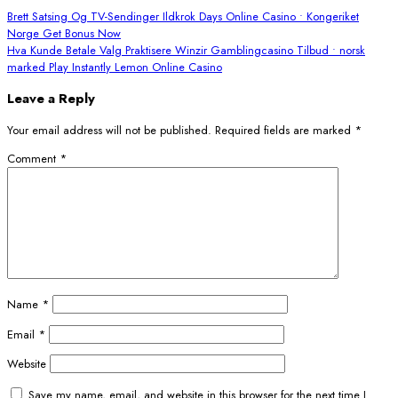
Brett Satsing Og TV-Sendinger Ildkrok Days Online Casino • Kongeriket
Norge Get Bonus Now
Hva Kunde Betale Valg Praktisere Winzir Gamblingcasino Tilbud • norsk
marked Play Instantly Lemon Online Casino
Leave a Reply
Your email address will not be published.
Required fields are marked
*
Comment
*
Name
*
Email
*
Website
Save my name, email, and website in this browser for the next time I