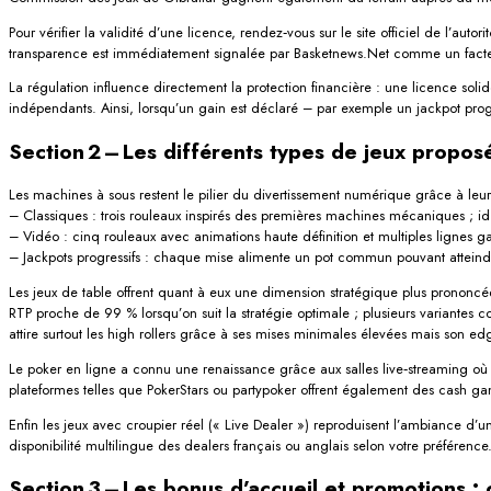
Pour vérifier la validité d’une licence, rendez‑vous sur le site officiel de l’aut
transparence est immédiatement signalée par Basketnews.Net comme un facte
La régulation influence directement la protection financière : une licence soli
indépendants. Ainsi, lorsqu’un gain est déclaré – par exemple un jackpot prog
Section 2 – Les différents types de jeux proposé
Les machines à sous restent le pilier du divertissement numérique grâce à leu
– Classiques : trois rouleaux inspirés des premières machines mécaniques ; id
– Vidéo : cinq rouleaux avec animations haute définition et multiples lignes 
– Jackpots progressifs : chaque mise alimente un pot commun pouvant atteindre
Les jeux de table offrent quant à eux une dimension stratégique plus prononcé
RTP proche de 99 % lorsqu’on suit la stratégie optimale ; plusieurs variantes
attire surtout les high rollers grâce à ses mises minimales élevées mais son 
Le poker en ligne a connu une renaissance grâce aux salles live‑streaming où l
plateformes telles que PokerStars ou partypoker offrent également des cash ga
Enfin les jeux avec croupier réel (« Live Dealer ») reproduisent l’ambiance d’un 
disponibilité multilingue des dealers français ou anglais selon votre préférence
Section 3 – Les bonus d’accueil et promotions :