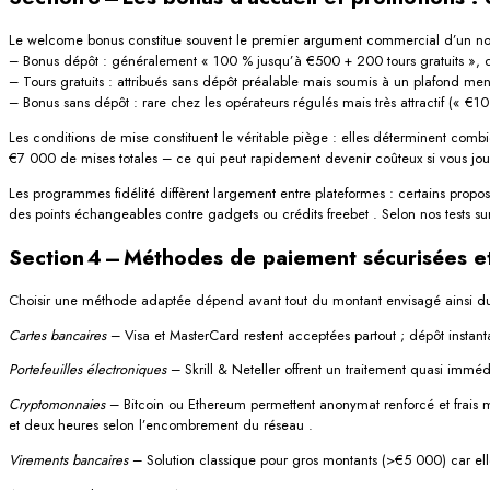
Le welcome bonus constitue souvent le premier argument commercial d’un nouve
– Bonus dépôt : généralement « 100 % jusqu’à €500 + 200 tours gratuits », 
– Tours gratuits : attribués sans dépôt préalable mais soumis à un plafond mensue
– Bonus sans dépôt : rare chez les opérateurs régulés mais très attractif (« €10 
Les conditions de mise constituent le véritable piège : elles déterminent com
€7 000 de mises totales – ce qui peut rapidement devenir coûteux si vous jouez
Les programmes fidélité diffèrent largement entre plateformes : certains prop
des points échangeables contre gadgets ou crédits freebet . Selon nos tests 
Section 4 – Méthodes de paiement sécurisées et 
Choisir une méthode adaptée dépend avant tout du montant envisagé ainsi du 
Cartes bancaires
– Visa et MasterCard restent acceptées partout ; dépôt instant
Portefeuilles électroniques
– Skrill & Neteller offrent un traitement quasi immédi
Cryptomonnaies
– Bitcoin ou Ethereum permettent anonymat renforcé et frais m
et deux heures selon l’encombrement du réseau .
Virements bancaires
– Solution classique pour gros montants (>€5 000) car elle 