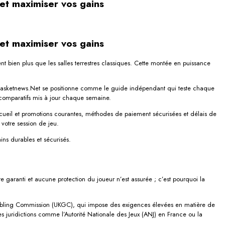
et maximiser vos gains
et maximiser vos gains
nt bien plus que les salles terrestres classiques. Cette montée en puissance
 Basketnews.Net se positionne comme le guide indépendant qui teste chaque
es comparatifs mis à jour chaque semaine.
ccueil et promotions courantes, méthodes de paiement sécurisées et délais de
votre session de jeu.
ins durables et sécurisés.
e garanti et aucune protection du joueur n’est assurée ; c’est pourquoi la
K Gambling Commission (UKGC), qui impose des exigences élevées en matière de
s juridictions comme l’Autorité Nationale des Jeux (ANJ) en France ou la