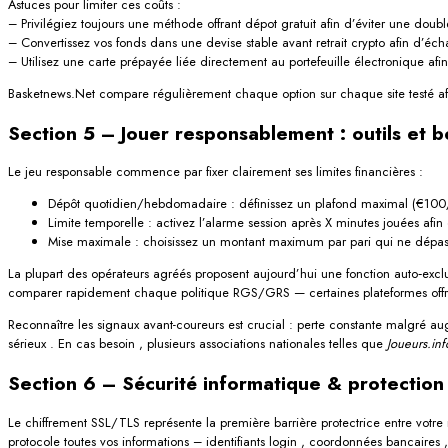
Astuces pour limiter ces coûts :
– Privilégiez toujours une méthode offrant dépot gratuit afin d’éviter une doubl
– Convertissez vos fonds dans une devise stable avant retrait crypto afin d’éc
– Utilisez une carte prépayée liée directement au portefeuille électronique afin
Basketnews.Net compare régulièrement chaque option sur chaque site testé afin
Section 5 – Jouer responsablement : outils et 
Le jeu responsable commence par fixer clairement ses limites financières :
Dépôt quotidien/hebdomadaire : définissez un plafond maximal (€100/j
Limite temporelle : activez l’alarme session après X minutes jouées afin
Mise maximale : choisissez un montant maximum par pari qui ne dépasse
La plupart des opérateurs agréés proposent aujourd’hui une fonction auto‑exc
comparer rapidement chaque politique RGS/GRS — certaines plateformes offrent
Reconnaître les signaux avant-coureurs est crucial : perte constante malgré au
sérieux . En cas besoin , plusieurs associations nationales telles que
Joueurs.inf
Section 6 – Sécurité informatique & protection
Le chiffrement SSL/TLS représente la première barrière protectrice entre votre n
protocole toutes vos informations – identifiants login , coordonnées bancaires , 