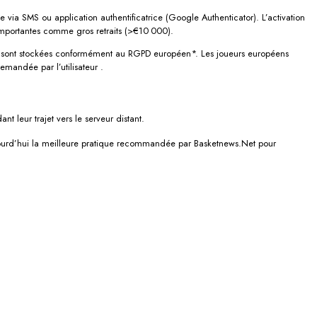
 via SMS ou application authentificatrice (Google Authenticator). L’activation
importantes comme gros retraits (>€10 000).
lles sont stockées conformément au RGPD européen*. Les joueurs européens
emandée par l’utilisateur .
 leur trajet vers le serveur distant.
ujourd’hui la meilleure pratique recommandée par Basketnews.Net pour