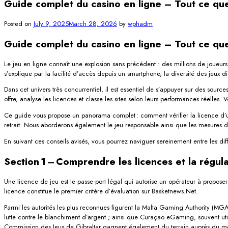
Guide complet du casino en ligne – Tout ce que
Posted on
July 9, 2025
March 28, 2026
by
wphadm
Guide complet du casino en ligne – Tout ce que
Le jeu en ligne connaît une explosion sans précédent : des millions de joueurs
s’explique par la facilité d’accès depuis un smartphone, la diversité des jeux d
Dans cet univers très concurrentiel, il est essentiel de s’appuyer sur des sources
offre, analyse les licences et classe les sites selon leurs performances réelle
Ce guide vous propose un panorama complet : comment vérifier la licence d’un 
retrait. Nous aborderons également le jeu responsable ainsi que les mesures d
En suivant ces conseils avisés, vous pourrez naviguer sereinement entre les di
Section 1 – Comprendre les licences et la régula
Une licence de jeu est le passe‑port légal qui autorise un opérateur à proposer
licence constitue le premier critère d’évaluation sur Basketnews.Net.
Parmi les autorités les plus reconnues figurent la Malta Gaming Authority (MG
lutte contre le blanchiment d’argent ; ainsi que Curaçao eGaming, souvent util
Commission des Jeux de Gibraltar gagnent également du terrain auprès du me