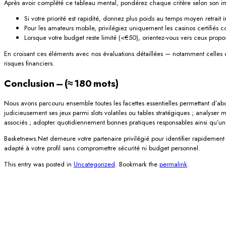
Après avoir complété ce tableau mental, pondérez chaque critère selon son im
Si votre priorité est rapidité, donnez plus poids au temps moyen retrait
Pour les amateurs mobile, privilégiez uniquement les casinos certifiés 
Lorsque votre budget reste limité (<€50), orientez-vous vers ceux prop
En croisant ces éléments avec nos évaluations détaillées — notamment celles
risques financiers.
Conclusion – (≈ 180 mots)
Nous avons parcouru ensemble toutes les facettes essentielles permettant d’abo
judicieusement ses jeux parmi slots volatiles ou tables stratégiques ; analyser 
associés ; adopter quotidiennement bonnes pratiques responsables ainsi qu’un
Basketnews.Net demeure votre partenaire privilégié pour identifier rapidement
adapté à votre profil sans compromettre sécurité ni budget personnel.
This entry was posted in
Uncategorized
. Bookmark the
permalink
.