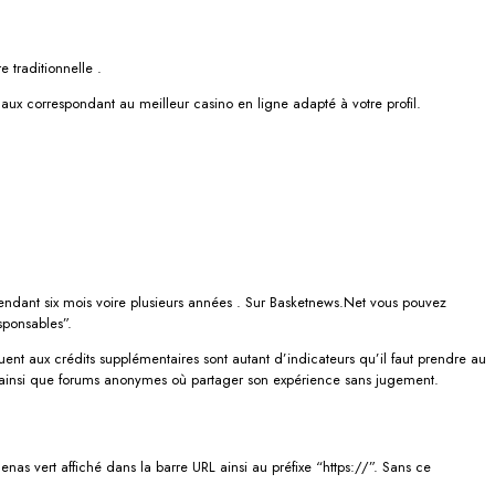
 traditionnelle .
ux correspondant au meilleur casino en ligne adapté à votre profil.
endant six mois voire plusieurs années . Sur Basketnews.Net vous pouvez
sponsables”.
ent aux crédits supplémentaires sont autant d’indicateurs qu’il faut prendre au
 ainsi que forums anonymes où partager son expérience sans jugement.
enas vert affiché dans la barre URL ainsi au préfixe “https://”. Sans ce