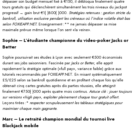
dépasser son budget mensuel fixé à €150, il débloqua finalement quatre
tours gratuits qui déclenchèrent simultanément les trois niveaux du jackpot
progressif → gain brut €1{ }800{ }000.
Stratégies retenues : gestion stricte du
bankroll, utilisation exclusive pendant les créneaux où l’indice volatile était bas
selon FOXIEAPP.NET.
Enseignement :** ne jamais dépasser sa mise
maximale prévue même lorsque l’on sent «la veine».
Sophie – L’étudiante championne du video‑poker Jacks or
Better
Sophie poursuivait ses études à Lyon avec seulement €500 économisés
durant ses jobs saisonniers. Fascinée par
Jacks or Better
, elle apprit
rapidement la stratégie optimale («full pay», variance faible) grâce aux
tutoriels recommandés par FOXIEAPP.NET.​ En misant systématiquement
£5/£25 selon sa bankroll quotidienne et en profitant chaque fois qu’elle
obtenait cinq cartes gratuites après dix parties réussies, elle atteignit
finalement €750{ }000 après quatre mois continus.
Astuce clé :
jouer toujours
sur versions «high pay», exploiter pleinement chaque tour gratuit offert.
Leçons tirées :*
respecter scrupuleusement les tableaux stratégiques pour
maximiser chaque main gagnante.
Marc – Le retraité champion mondial du tournoi live
Blackjack mobile