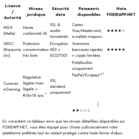
Licence
Niveau
Sécurité
Paiements
Note
/
juridique
data
disponibles
FOXIEAPP.NET
Autorité
SSL &
Cartes
MGA
Haute
audits
Visa/Mastercard,
★★★★☆
(Malta)
conformité UE
trimestriels
e‑wallets majeurs
UKGC
Protection
Encryption
Virements
(Royaume-
consommateur
AES +
bancaires rapides
★★★★★
Uni)
très forte
ISO27001
+ crypto limitées
Portefeuilles
uniquement
*
PayPal/Ecopayz™️
Régulation
SSL
légère mais
Curacao
standard
légale >
eGaming
uniquement
*
€18+18 ans
│
★★☆☆☆
En consultant ce tableau ainsi que les revues détaillées disponibles sur
FOXIEAPP.NET, vous êtes équipé pour choisir judicieusement votre
plateforme préférée tout en restant protégé contre toute forme d’abus.