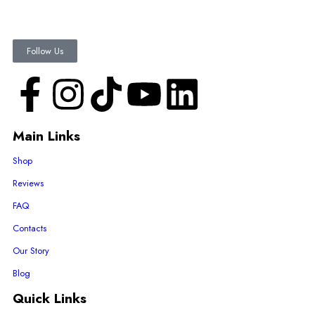
Follow Us
Main Links
Shop
Reviews
FAQ
Contacts
Our Story
Blog
Quick Links