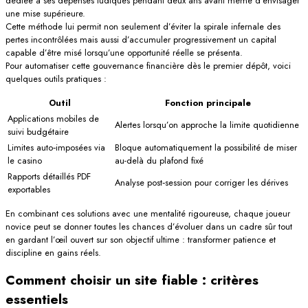
dédiée à ses dépenses ludiques pendant deux ans avant même d’envisager
une mise supérieure.
Cette méthode lui permit non seulement d’éviter la spirale infernale des
pertes incontrôlées mais aussi d’accumuler progressivement un capital
capable d’être misé lorsqu’une opportunité réelle se présenta.
Pour automatiser cette gouvernance financière dès le premier dépôt, voici
quelques outils pratiques :
Outil
Fonction principale
Applications mobiles de
Alertes lorsqu’on approche la limite quotidienne
suivi budgétaire
Limites auto‑imposées via
Bloque automatiquement la possibilité de miser
le casino
au-delà du plafond fixé
Rapports détaillés PDF
Analyse post‑session pour corriger les dérives
exportables
En combinant ces solutions avec une mentalité rigoureuse, chaque joueur
novice peut se donner toutes les chances d’évoluer dans un cadre sûr tout
en gardant l’œil ouvert sur son objectif ultime : transformer patience et
discipline en gains réels.
Comment choisir un site fiable : critères
essentiels