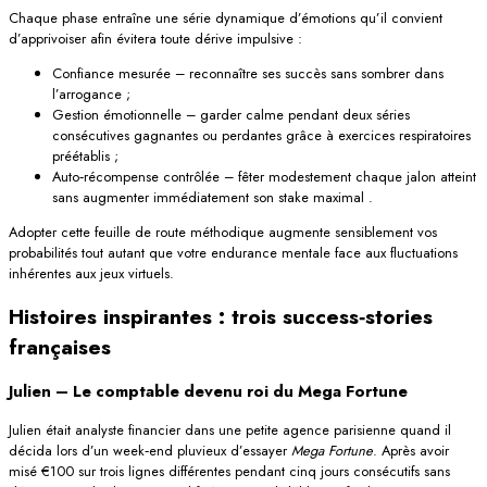
Chaque phase entraîne une série dynamique d’émotions qu’il convient
d’apprivoiser afin évitera toute dérive impulsive :
Confiance mesurée – reconnaître ses succès sans sombrer dans
l’arrogance ;
Gestion émotionnelle – garder calme pendant deux séries
consécutives gagnantes ou perdantes grâce à exercices respiratoires
préétablis ;
Auto‑récompense contrôlée – fêter modestement chaque jalon atteint
sans augmenter immédiatement son stake maximal .
Adopter cette feuille de route méthodique augmente sensiblement vos
probabilités tout autant que votre endurance mentale face aux fluctuations
inhérentes aux jeux virtuels.
Histoires inspirantes : trois success‑stories
françaises
Julien – Le comptable devenu roi du Mega Fortune
Julien était analyste financier dans une petite agence parisienne quand il
décida lors d’un week‑end pluvieux d’essayer
Mega Fortune
. Après avoir
misé €100 sur trois lignes différentes pendant cinq jours consécutifs sans