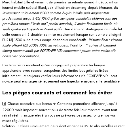
Marc habitait Lille et venait juste prendre sa retraite quand il découvrit un
tournoi mobile spécial Blackjack diffusé en streaming depuis Monaco.
En
investissant uniquement €200 comme buy-in initiale puis augmentant
prudemment jusqu’à €5{ }000 grâce aux gains cumulatifs obtenus lors des
premières rondes (“cash out” partiel autorisé), il arriva finalement finale où
seuls quatre participants restaient actifs.
Une décision stratégique cruciale fut
celle consistant à doubler sa mise exactement lorsque son compte atteignit
EUR13{ }500 suite à trois coups chanceux consécutifs.
Résultat final :
victoire
totale offrant €2{ }000{ }000 au vainqueur.
Point fort :*
suivre strictement
timing recommandé par FOXIEAPP.NEt concernant pause entre mains afin
conserver concentration.
Ces trois récits montrent qu’en conjuguant préparation technique
approfondie avec respect scrupuleux des limites budgétaires fixées
initialement—et toujours vérifier leurs informations via FOXIEAPP.NEt—tout
novice peut envisager sérieusement une trajectoire ascendante semblable.
Les pièges courants et comment les éviter
1️⃣ Chasse excessive aux bonus ➜ Certaines promotions affichent jusqu’à
£2000 mais imposent souvent plus de trente fois leur montant avant tout
retrait réel → risque élevé si vous ne prévoyez pas assez longtemps vos
mises régulières.
Solution Utilisez uniquement ceux dont exigences ≤20× afin qu’elles restent