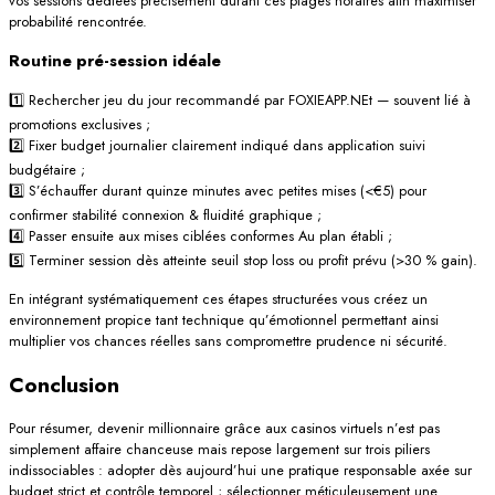
vos sessions dédiées précisément durant ces plages horaires afin maximiser
probabilité rencontrée.
Routine pré-session idéale
1️⃣ Rechercher jeu du jour recommandé par FOXIEAPP.NEt — souvent lié à
promotions exclusives ;
2️⃣ Fixer budget journalier clairement indiqué dans application suivi
budgétaire ;
3️⃣ S’échauffer durant quinze minutes avec petites mises (<€5) pour
confirmer stabilité connexion & fluidité graphique ;
4️⃣ Passer ensuite aux mises ciblées conformes Au plan établi ;
5️⃣ Terminer session dès atteinte seuil stop loss ou profit prévu (>30 % gain).
En intégrant systématiquement ces étapes structurées vous créez un
environnement propice tant technique qu’émotionnel permettant ainsi
multiplier vos chances réelles sans compromettre prudence ni sécurité.
Conclusion
Pour résumer, devenir millionnaire grâce aux casinos virtuels n’est pas
simplement affaire chanceuse mais repose largement sur trois piliers
indissociables : adopter dès aujourd’hui une pratique responsable axée sur
budget strict et contrôle temporel ; sélectionner méticuleusement une