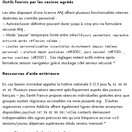
Outils fournis par les casinos agréés
Les sites disposant d’une licence ANJ offrent plusieurs fonctionnalités internes
destinées au contrôle personnel :
– Auto-exclusion définitive pouvant durer jusqu’à cinq ans via formulaire
sécurisé ANJ ;
– Mode “pause” temporaire limité entre
h
14
24
et
jours permettant reprendre
activité après réflexion calmée ;
– Limites personnalisables injectibles directement depuis tableau
≤€500
≤€100
personnel → plafond dépôt quotidien (
), pari maximal (
) ,
≤€300`) . Ces réglages restent actifs même après
pertes cumulées (
fermeture session navigateur grâce stockage côté serveur sécurisé *.
Ressources d’aide extérieure
En cas besoin immédiat appelez la hotline nationale S.O.S Jeux 📞
01 40 05
. Plusieurs associations œuvrent spécifiquement auprès des joueurs
45 45
français ­– Jeu Santé France propose séances individuelles gratuites ainsi que
groupes soutien régionaux accessibles via www.jeusante.org . D’autres
organismes comme Addicta offrent également lignes directes anonymes
disponibles jour/nuit.
.\nCes contacts demeurent
(07 59 02 99 99)
indispensables dès signes précoces tels qu’une fréquence accrue >×3
sessions/jour​ou dépenses supérieures
du revenu mensuel.*
30%