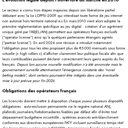
L’évolution légale depuis l’ouverture du marché en 2010
Le secteur a connu trois étapes majeures depuis son libéralisme partiel
débutant avec la loi LOPPSI‑2009 qui interdisait toute forme de jeu internet
non autorisé hors territoire national·e.s En mars 2010 vient alors adopter la
première réglementation spécifique au jeu digital : création d’un agrément
unique géré par l’ARJEL/ANJ permettant aux opérateurs français exclusifs
(“operator license”) ainsi qu’à quelques partenaires étrangers agréés
(“partner license”). En avril 2024 une révision a introduit notamment
l’obligation pour tous les sites proposant plus de €5 000 mensuels sous forme
virtuelle (« high rollers ») d’afficher clairement leur politique fiscale afin que
leurs contribuables puissent déclarer correctement leurs gains auprès du fisc
français.
Depuis lors aucune nouvelle modification n’a été annoncée mais le
gouvernement surveille attentivement l’émergence constante des “novel
betting models”, dont certains pourraient être intégrés dans une éventuelle
mise à jour prévue pour fin‑2026.
Obligations des opérateurs français
Les licenciés doivent mettre à disposition chaque joueur plusieurs dispositifs
obligatoires : auto‑exclusion permanente via le registre national ANJ,
plafonds journaliers/hebdomadaires fixables par défaut afin d’éviter tout
dépassement budgétaire incontrôlé ; systèmes avancés anti‑blanchiment
conformes aux directives européennes FATF incluant surveillance temps réel