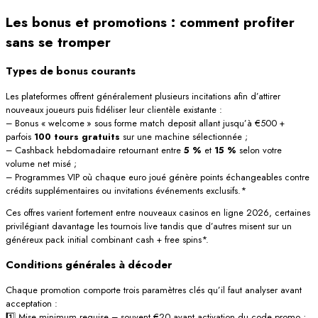
Les bonus et promotions : comment profiter
sans se tromper
Types de bonus courants
Les plateformes offrent généralement plusieurs incitations afin d’attirer
nouveaux joueurs puis fidéliser leur clientèle existante :
– Bonus « welcome » sous forme match deposit allant jusqu’à €500 +
parfois
100 tours gratuits
sur une machine sélectionnée ;
– Cashback hebdomadaire retournant entre
5 %
et
15 %
selon votre
volume net misé ;
– Programmes VIP où chaque euro joué génère points échangeables contre
crédits supplémentaires ou invitations événements exclusifs.*
Ces offres varient fortement entre nouveaux casinos en ligne 2026, certaines
privilégiant davantage les tournois live tandis que d’autres misent sur un
généreux pack initial combinant cash + free spins*.
Conditions générales à décoder
Chaque promotion comporte trois paramètres clés qu’il faut analyser avant
acceptation :
1️⃣ Mise minimum requise – souvent €20 avant activation du code promo ;