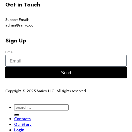
Get in Touch
Support Email:
admin@sarivo.co
Sign Up
Email
Send
Copyright © 2025 Sarivo LLC. All rights reserved.
Contacts
Our Story
Login