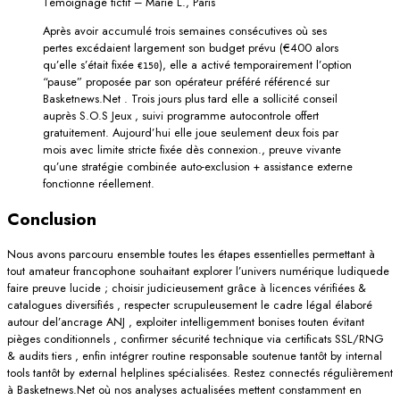
Témoignage fictif – Marie L., Paris
Après avoir accumulé trois semaines consécutives où ses
pertes excédaient largement son budget prévu (€400 alors
qu’elle s’était fixée
), elle a activé temporairement l’option
€150
“pause” proposée par son opérateur préféré référencé sur
Basketnews.Net . Trois jours plus tard elle a sollicité conseil
auprès S.O.S Jeux , suivi programme autocontrole offert
gratuitement.​ Aujourd’hui elle joue seulement deux fois par
mois avec limite stricte fixée dès connexion., preuve vivante
qu’une stratégie combinée auto-exclusion + assistance externe
fonctionne réellement.
Conclusion
Nous avons parcouru ensemble toutes les étapes essentielles permettant à
tout amateur francophone souhaitant explorer l’univers numérique ludique​de
faire preuve lucide ; choisir judicieusement grâce à licences vérifiées &
catalogues diversifiés , respecter scrupuleusement le cadre légal élaboré
autour del’ancrage ANJ , exploiter intelligemment boni­ses touten évitant
pièges conditionnels , confirmer sécurité technique via certificats SSL/RNG
& audits tiers , enfin intégrer routine responsable soutenue tantôt by internal
tools tantôt by external helplines spécialisées​. Restez connectés régulièrement
à Basketnews.Net où nos analyses actualisées mettent constamment ​en