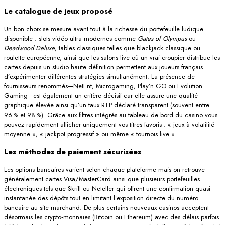
Le catalogue de jeux proposé
Un bon choix se mesure avant tout à la richesse du portefeuille ludique
disponible : slots vidéo ultra‑modernes comme
Gates of Olympus
ou
Deadwood Deluxe
, tables classiques telles que blackjack classique ou
roulette européenne, ainsi que les salons live où un vrai croupier distribue les
cartes depuis un studio haute définition permettent aux joueurs français
d’expérimenter différentes stratégies simultanément. La présence de
fournisseurs renommés—NetEnt, Microgaming, Play’n GO ou Evolution
Gaming—est également un critère décisif car elle assure une qualité
graphique élevée ainsi qu’un taux RTP déclaré transparent (souvent entre
96 % et 98 %). Grâce aux filtres intégrés au tableau de bord du casino vous
pouvez rapidement afficher uniquement vos titres favoris : « jeux à volatilité
moyenne », « jackpot progressif » ou même « tournois live ».
Les méthodes de paiement sécurisées
Les options bancaires varient selon chaque plateforme mais on retrouve
généralement cartes Visa/MasterCard ainsi que plusieurs portefeuilles
électroniques tels que Skrill ou Neteller qui offrent une confirmation quasi
instantanée des dépôts tout en limitant l’exposition directe du numéro
bancaire au site marchand. De plus certains nouveaux casinos acceptent
désormais les crypto‑monnaies (Bitcoin ou Ethereum) avec des délais parfois