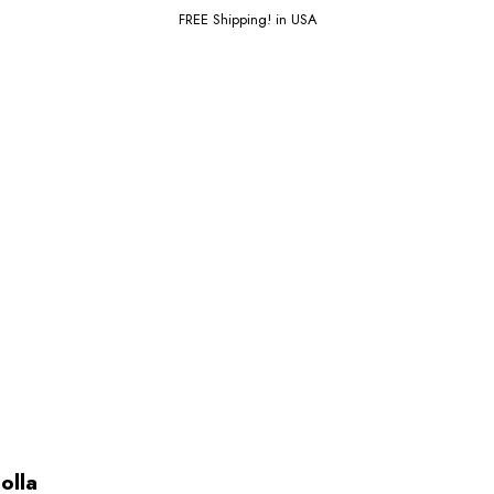
FREE Shipping! in USA
olla