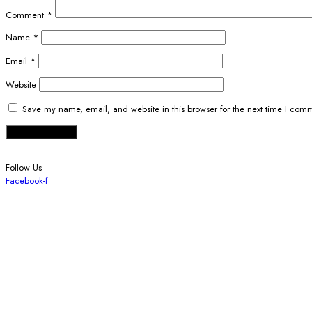
Comment
*
Name
*
Email
*
Website
Save my name, email, and website in this browser for the next time I com
Follow Us
Facebook-f