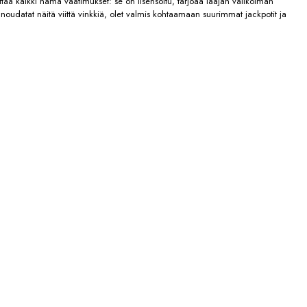
ttää kaikki nämä vaatimukset: se on lisensoitu, tarjoaa laajan valikoiman
n noudatat näitä viittä vinkkiä, olet valmis kohtaamaan suurimmat jackpotit ja