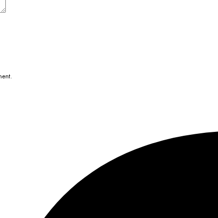
ment.