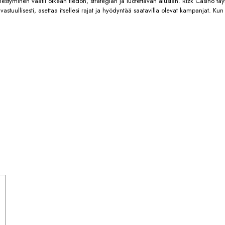
estyminen vaatii oikean tiedon, strategian ja luotettavan alustan. Rizk Casino täy
vastuullisesti, asettaa itsellesi rajat ja hyödyntää saatavilla olevat kampanjat. Ku