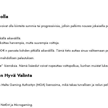
olla
oivat olla kiinteitä summia tai progressiivisia, jolloin palkinto nousee jokaisella
ällä aikavälillä.
tarkoittaa harvempia, mutta suurempia voittoja.
100 €:n panosta kohden pitkällä aikavälillä. Tämä tieto auttaa sinua valitsemaan
n mahdollisen palautuksen.
ree” -kierroksia. Nämä lisäedut voivat nopeuttaa voittopolkua, kunhan muistat lukea
on Hyvä Valinta
on Malta Gaming Authorityn (MGA) lisensoima, mikä takaa turvallisen ja reilun pel
ten NetEnt ja Microgaming.