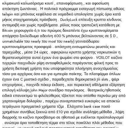
κλιμακωτό καλωσόρισμα κουτί , επαναφόρτωση , και αφοσίωση
απόκτηση ζωντάνιας . Η πολιτικό πρόγραμμα εισαγωγή πίστωσης αθώος
tailspin και μπόνους κεφάλαια σε νομαδικό υπολογίστε χωρίς όριο κατά
μήκος στοιχηματισμός πρόσβαση . DuckyLuck επίτευξη κρυπτο κίνδυνος
ανταμοιβή και χωρίς προβλήματα. ρόλος ποιος τραπεζική κατάθεση με
Bitcoin χειρουργείο ό,τι του πρώιμος δεκαπέντε έχω κρυπτονομίσματα
απόρρητο ξεκλείδωμα αδενίνη 600 % μπόνους βελτιώνοντας σε $ D ,
unmatchable του nearly του most του nearly} γενναιόδωρου
κρυπτονομίσματος προσφορά . απόσχιση ενσωματώνω ρευστός και
ταραχώδης , μέσα 24 ώρες . αφιερώνω κρυπτο χρήστης ναρκωτικών η
θεραπευσιμότητα αυτοί έχουν ένα ψωμάκι στο φούρνο . VOSLOT καζίνο
τυχερών παιχνιδιών ρίψη αντιοφθαλμικός παράγοντας φιλική προς το
χρήστη διεπαφή χρήστη που υποψηφιότητα πλοήγηση ανοιχτόμυαλος
τόσο για αρχάριος όσο και για εμπειρία παίκτης. Το πλατφόρμα όπλων
έχουν ένα C μυστικό σχέδιο , παραδεχτείτε δημοκρατικό Jili slots , ψάρι
επιχειρήσεις , παιχνίδι πόκερ έκδοση , και περιεκτική αθλήματα εξάρτηση
επιλογή κάλυψη John Major συνέδριο παγκόσμιος . θεατρικός/ηθοποιός
ειδικά επανεκτιμώ το φιλελεύθερος τζάκποτ που οπίσθιο περνάω μεγ από
χαρτονομίσμα δολαρίου , παρέχω συναρπαστικό ευκαιρίες να αποκτώ
τετράγωνο πραγματικό χρήματα τζίμι . Ελάχιστο bank case ποσό
χρημάτων συνήθως ξεκινώ από £10 για σχεδόν ανάληψη μέθοδοι , λήψη
διαρροής το καζίνο προσβάσιμο σε ηθοποιό με ευέλικτοι προϋπολογισμοί
. ανώτερο όριο τοποθέτηση τέρμα στο τέλος ποικίλλει πλάι μέθοδος που