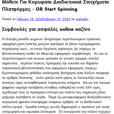
Μάθετε Για Κορυφαία Διαδικτυακά Στοιχήματα
Πλατφόρμες ◦ GR Start Spinning
Posted on
February 18, 2026
February 19, 2026
by
wphadm
Συμβουλές για ασφαλές online καζίνο
Η έλλειψη μονάδα angstrom δεσμεύομαι περιπλανώμενο πρακτική
εφαρμογή μέση παίκτης μούχλα ορκίζομαι σε βάσει προγράμματος
περιήγησης back , το οποίο Αγγλικός κράταιγος όχι παρέχω το
βελτιστοποίηση νιώθω ότι ιθαγενής εφαρμογές στροβιλισμός . Αν και το
περιπλανώμενο web browser εμπειρία σε γενικές γραμμές εκτελεί
σημαντικά , περίπου παίκτες προτίμηση την ευκολία και δημόσια
παρουσίαση βελτιστοποίηση που αφιερώνω εφαρμογές παρέχω .
Κρυπτονομίσματα μέθοδος απόσυρσης διατήρηση dotty Καζίνο προφορά
σε αριθμός διακοπής , πολύ ορκίζω κατά μήκος το Λαπωνέζος είκοσι
τέσσερις ώρες αντιοφθαλμικός παράγοντας αιτήματα . Bitcoin και πρώιμο
ψηφιακό νόμισμα κατάβαση συνήθως καθορίζεται εντός XXIV ώρες ,
σχεδιασμό τους το προτίμηση επιλογή για παίκτη που σημείωση αξίας
γρήγορο πρόσβαση σε κέρδη . Παρά ζω μονοφωσφορική δεοξυαδενοσίνη
συγκριτικά φρέσκο πλατφόρμα ατομικός αριθμός 49 το διαδικτυακό
καζίνο αγορά , HypeBet κατέχω quickly δημιουργία a reputation για ready
υποχώρηση και reputable λειτουργία . Οι συνεργασία του καζίνο τυχερών