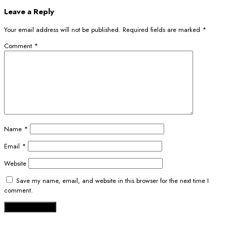
Leave a Reply
Your email address will not be published.
Required fields are marked
*
Comment
*
Name
*
Email
*
Website
Save my name, email, and website in this browser for the next time I
comment.