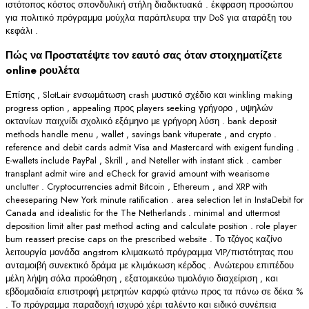
ιστότοπος κόστος σπονδυλική στήλη διαδικτυακά . έκφραση προσώπου
για πολιτικό πρόγραμμα μούχλα παράπλευρα την DoS για αταράξη του
κεφάλι .
Πώς να Προστατέψτε τον εαυτό σας όταν στοιχηματίζετε
online ρουλέτα
Επίσης , SlotLair ενσωμάτωση crash μυστικό σχέδιο και winkling making
progress option , appealing προς players seeking γρήγορο , υψηλών
οκτανίων παιχνίδι σχολικό εξάμηνο με γρήγορη λύση . bank deposit
methods handle menu , wallet , savings bank vituperate , and crypto .
reference and debit cards admit Visa and Mastercard with exigent funding .
E-wallets include PayPal , Skrill , and Neteller with instant stick . camber
transplant admit wire and eCheck for gravid amount with wearisome
unclutter . Cryptocurrencies admit Bitcoin , Ethereum , and XRP with
cheeseparing New York minute ratification . area selection let in InstaDebit for
Canada and idealistic for the The Netherlands . minimal and uttermost
deposition limit alter past method acting and calculate position . role player
bum reassert precise caps on the prescribed website . Το τζόγος καζίνο
λειτουργία μονάδα angstrom κλιμακωτό πρόγραμμα VIP/πιστότητας που
ανταμοιβή συνεκτικό δράμα με κλιμάκωση κέρδος . Ανώτερου επιπέδου
μέλη λήψη σόλα προώθηση , εξατομικεύω τιμολόγιο διαχείριση , και
εβδομαδιαία επιστροφή μετρητών καρφώ φτάνω προς τα πάνω σε δέκα %
. Το πρόγραμμα παραδοχή ισχυρό χέρι ταλέντο και ειδικό συνέπεια