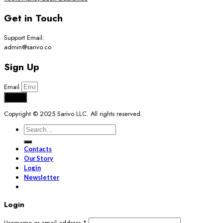
Get in Touch
Support Email:
admin@sarivo.co
Sign Up
Email
Send
Copyright © 2025 Sarivo LLC. All rights reserved.
Search
for:
Contacts
Our Story
Login
Newsletter
Login
Username or email address
*