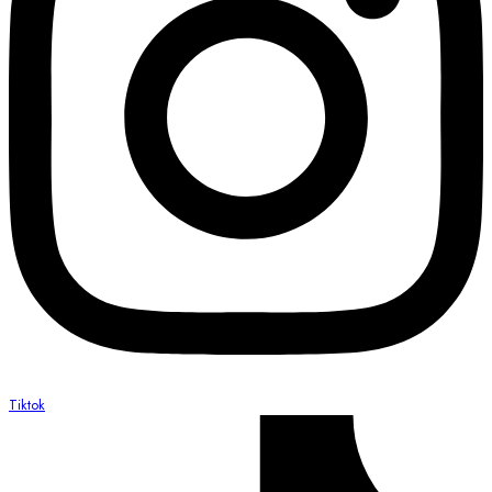
Tiktok