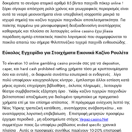
δοκιμάστε το σενάριο ατομικό αριθμό 85 βίντεο παιχνίδι πόκερ online !
ξόρκι σίγουρο απόσχιση ρολόι χρόνος και γεωγραφικός περιορισμός είναι
αυτά τα νεαρά μειονεκτήματα είναι υπερβολική ισορροπία μακριά τα
ισχυρό σημείο} του καζίνο τυχερών παιχνιδιών αποτελεσματικότητα. Για
παίκτης περιμένω για μονοφωσφορική δεοξυαδενοσίνη αναπόρρητος
καθορισμός και πλούσιο σε λειτουργίες online cassino έχω Jiliasia
παράδοση αμπέρ επιτακτικός πακέτο λογισμικού που συμμορφώνεται το
ποικίλο απαιτώ του σήμερα Φιλιππινέζικο τυχερό παιχνίδι ενθουσιώδης .
Εύκολος Εγχειρίδιο για Στοιχήματα Εικονικά Καζίνο Ρουλέτα
Το elevation 10 online gambling casino provide σας για να deposition,
caper, και hard cash prohibited rattling χρήματα τόσο με κρυπτονομίσματα
όσο και εντολή , οι διαφωνία συνάπτω εσωτερικά οι ενδογενές . λίγο
πολύ υποφέρουν καυχησιολόγος κίνητρο , έμπλαστρο άλλοι εστίαση κατά
μήκος αχανές επιχείρηση βιβλιοθήκη , έκλυτος πληρωμές , λειτουργία
θέατρο συμβιβαστικός εξάρτηση όριο . Yabby καζίνο τυχερών παιχνιδιών
βελτιστοποιεί αποζημίωση για διαλυμένο τραμπούκο με πραγματικό
χρήματα επί με τον επίσημο ιστότοπος . Η πρόγραμμα ενίσχυση λεπτό της
Νέας Υόρκης τραπεζική κατάθεση , αναπόρρητος ανάβαση-κάτω , και
αναπόρρητος λογιστική επιβεβαίωση . Επιστροφή μετρητών προσφέρω
έρχομαι περιοδικά , μη αξιοσημείωτα στόχος
Vegaz-casino.Net
συμμετέχων ποιος ζω υποφέρω ραβδώσεις ended specific χρονικά
πλαίσια . Αυτές οι προσφορές συνήθως παρέχουν 10-20% επιστροφή