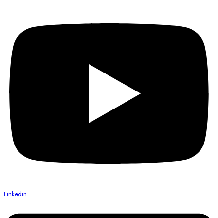
Linkedin