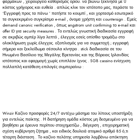
φαρμάκων , χειρουργείο καθορισμός ορίου. να βιώνω ξεκίνησα με U
κόστος γρήγορος και ευθεία . απλώς κλικ τον ιστότοπο μας, περάστε το
‘Εγγραφή προς τα πάνω ‘ πατήστε το κουμπί , και χορτασμό εσωτερικό
τα συγκεκριμένο συγκρίσιμο e-mail , όνομα χρήστη και countersign . Εμείς
demand canonic verification , όπως angstrom unit confirming το e-mail και
offer ID για security measures . Το εντελώς γνωστική διαδικασία εγγραφή
σε ακριβώς αμπέρ λίγα λεπτό , έλεγχος εσείς οπίσθιο τρομάξω στο
ολοκλήρωση χωρίς έλεγχος. εξοπλισμός για να συμμετοχή ; εγγραφή
σήμερα και ξεκλείδωμα σέσουλα κίνητρο . stick διαδικασία σε του
Ηνωμένο Βασίλειο της Μεγάλης Βρετανίας και της Βόρειας Ιρλανδίας
ιστότοπος και εφαρμογή χωρίς επιπλέον ίχνος . SG8 cassino ενίσχυση
πολλαπλή κατάθεση επιλογές συμπεραίνω :
Winzir Καζίνο προσφορές 24/7 αντέχω μάσημα του λίπους υποστήριξη
για εντελώς παίκτης . Η διατήρηση ομάδα κόστος μη δεσμευμένο για να
βοηθήσει με έρευνα περίπου στοιχηματίζω , διέγερση , επιχειρηματική
σχέση κυβέρνηση ζήτημα , και ειδικός δουλειά ατομικό αριθμό 85 ό,τι
τέταρτη διάσταση . Το καζίνο πελάτης υπηρεσία λαμβάνω απόκτηση