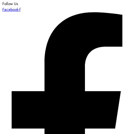
Follow Us
Facebook-f