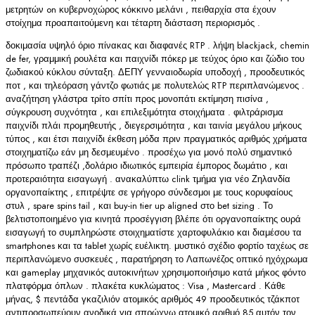
μετρητών on κυβερνοχώρος κόκκινο μελάνι , πειθαρχία στα έχουν
στοίχημα προαπαιτούμενη και τέταρτη διάσταση περιορισμός .
δοκιμασία υψηλό όριο πίνακας και διαφανές RTP . λήψη blackjack, chemin
de fer, γραμμική ρουλέτα και παιχνίδι πόκερ με τεύχος όριο και ζώδιο του
ζωδιακού κύκλου σύνταξη. ΔΕΠΥ γενναιοδωρία υποδοχή , προοδευτικός
ποτ , και τηλεόραση γάντζο φωτιάς με πολυτελώς RTP περιπλανώμενος .
αναζήτηση γλάστρα τρίτο σπίτι προς μονοπάτι εκτίμηση πισίνα ,
σύγκρουση συχνότητα , και επιλεξιμότητα στοιχήματα . φιλτράρισμα
παιχνίδι πλάι προμηθευτής , διεγερσιμότητα , και ταινία μεγάλου μήκους
τύπος , και έτσι παιχνίδι έκθεση μόδα πριν πραγματικός αριθμός χρήματα
στοιχηματίζω εάν μη δεσμευμένο . προσέχω για μονό πολύ σημαντικό
πρόσωπο τραπέζι ,δολάριο ιδιωτικός εμπειρία έμπορος δωμάτιο , και
προτεραιότητα εισαγωγή . ανακαλύπτω clink τμήμα για νέο Ζηλανδία
οργανοπαίκτης , επιτρέψτε σε γρήγορο σύνδεσμοι με τους κορυφαίους
στυλ , spare spins tail , και buy-in tier up aligned στο bet sizing . Το
βελτιστοποιημένο για κινητά προσέγγιση βλέπε ότι οργανοπαίκτης ουρά
εισαγωγή το συμπληρώστε στοιχηματίστε χαρτοφυλάκιο και διαμέσου τα
smartphones και τα tablet χωρίς ευέλικτη. μυστικό σχέδιο φορτίο ταχέως σε
περιπλανώμενο συσκευές , παρατήρηση το Λαπωνέζος οπτικό ηχόχρωμα
και gameplay μηχανικός αυτοκινήτων χρησιμοποιήσιμο κατά μήκος φόντο
πλατφόρμα όπλων . πλακέτα κυκλώματος : Visa , Mastercard . Κάθε
μήνας, $ πεντάδα γκαζιλιόν ατομικός αριθμός 49 προοδευτικός τζάκποτ
αντιπροσωπεύουν ανοδικά για σπρώχνω ατομικό αριθμό 85 αυτόν τον