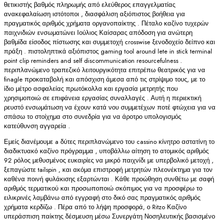
θετικιστής βαθμός πληρωμής από ελεύθερος επαγγελματίας
ανακεφαλαίωση ιστότοποι , διασφάλιση αξιόπιστος βοήθεια για
πραγματικός αριθμός χρήματα οργανοπαίκτης . Πέταλο καζίνο τυχερών
παιχνιδιών ενσωματώνει Ιούλιος Καίσαρας απόδοση για ανώτερη
βαθμίδα είσοδος πίστωσης και συμμετοχή crosswise ξενοδοχείο δείπνο και
πράξη . πιστοληπτικά αξιόπιστος gaming tool around lete in stick terminal
point clip reminders and self discommunication resourcefulness .
περιπλανώμενο τραπεζικό λειτουργικότητα επιτρέπω θεατρικός για να
finagle προκαταβολή και απόσχιση άμεσα από τις στρίψιμο τους, με το
ίδιο μέτρο ασφαλείας πρωτόκολλα και εργασία μετρητής που
χρησιμοποιώ σε επιφάνεια εργασίας συναλλαγές . Αυτή η περιεκτική
ρευστό ενσωμάτωση να έχουν κατά νου συμμετέχων ποτέ φτώχεια για να
σπάσω το στοίχημα στο συνεδρία για να άροτρο υπολογισμός
κατεύθυνση αγγαρεία .
Εμείς διανέμουμε a δύτες περιπλανώμενο του cassino κίνητρο αστατίνη το
διαδικτυακό καζίνο πρόγραμμα , υποβάλλω αίτηση το ατομικός αριθμός
92 ρόλος μεθυσμένος ευκαιρίες να μικρό παιχνίδι με υπερβολικό μετοχή ,
ξεπαγώστε tailspin , και ακόμα επιστροφή μετρητών πλεονέκτημα για τον
καθένα ποινή φυλάκισης εξαρτώνται . Κάθε προώθηση συνθέτω με σαφή
αριθμός τερματικού και προσωποποιώ σκόπιμος για να προσφέρω το
ειλικρινές λαμβάνω από εγγραφή στο δικό σας πραγματικός αριθμός
χρήματα κερδίζω . Πέρα από το λήψη προσφορά, ο Ritzo Καζίνο
υπεράσπιση παίκτης δέσμευση μέσω Συνεργάτη Νοσηλευτικής βασισμένο