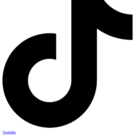
Youtube