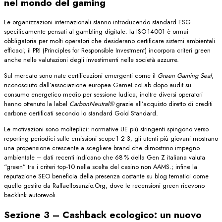
nel mondo del gaming
Le organizzazioni internazionali stanno introducendo standard ESG
specificamente pensati al gambling digitale: la ISO 14001 è ormai
obbligatoria per molti operatori che desiderano certificare sistemi ambientali
efficaci; il PRI (Principles for Responsible Investment) incorpora criteri green
anche nelle valutazioni degli investimenti nelle società azzurre.
Sul mercato sono nate certificazioni emergenti come il
Green Gaming Seal
,
riconosciuto dall’associazione europea GameEcoLab dopo audit su
consumo energetico medio per sessione ludica; inoltre diversi operatori
hanno ottenuto la label
CarbonNeutral®
grazie all’acquisto diretto di crediti
carbone certificati secondo lo standard Gold Standard.
Le motivazioni sono molteplici: normative UE più stringenti spingono verso
reporting periodici sulle emissioni scope 1‑2‑3; gli utenti più giovani mostrano
una propensione crescente a scegliere brand che dimostrino impegno
ambientale – dati recenti indicano che 68 % della Gen Z italiana valuta
“green” tra i criteri top‑10 nella scelta del casino non AAMS.; infine la
reputazione SEO beneficia della presenza costante su blog tematici come
quello gestito da Raffaellosanzio.Org, dove le recensioni green ricevono
backlink autorevoli.
Sezione 3 – Cashback ecologico: un nuovo