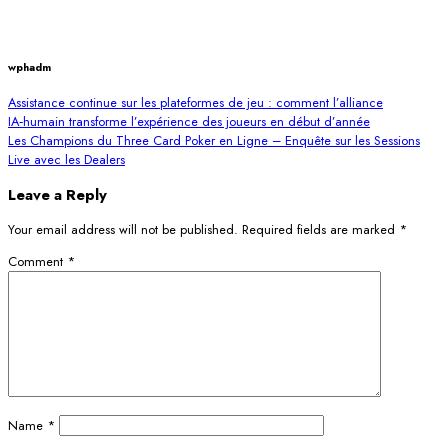
wphadm
Assistance continue sur les plateformes de jeu : comment l’alliance
IA‑humain transforme l’expérience des joueurs en début d’année
Les Champions du Three Card Poker en Ligne – Enquête sur les Sessions
Live avec les Dealers
Leave a Reply
Your email address will not be published.
Required fields are marked
*
Comment
*
Name
*