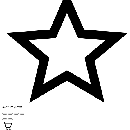
422 reviews