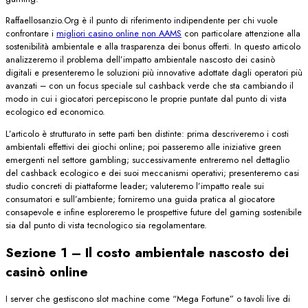
Raffaellosanzio.Org è il punto di riferimento indipendente per chi vuole
confrontare i
migliori casino online non AAMS
con particolare attenzione alla
sostenibilità ambientale e alla trasparenza dei bonus offerti. In questo articolo
analizzeremo il problema dell’impatto ambientale nascosto dei casinò
digitali e presenteremo le soluzioni più innovative adottate dagli operatori più
avanzati – con un focus speciale sul cashback verde che sta cambiando il
modo in cui i giocatori percepiscono le proprie puntate dal punto di vista
ecologico ed economico.
L’articolo è strutturato in sette parti ben distinte: prima descriveremo i costi
ambientali effettivi dei giochi online; poi passeremo alle iniziative green
emergenti nel settore gambling; successivamente entreremo nel dettaglio
del cashback ecologico e dei suoi meccanismi operativi; presenteremo casi
studio concreti di piattaforme leader; valuteremo l’impatto reale sui
consumatori e sull’ambiente; forniremo una guida pratica al giocatore
consapevole e infine esploreremo le prospettive future del gaming sostenibile
sia dal punto di vista tecnologico sia regolamentare.
Sezione 1 – Il costo ambientale nascosto dei
casinò online
I server che gestiscono slot machine come “Mega Fortune” o tavoli live di