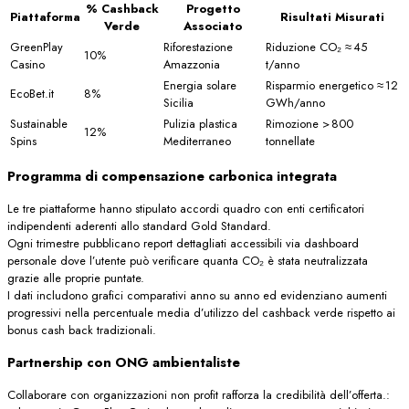
% Cashback
Progetto
Piattaforma
Risultati Misurati
Verde
Associato
GreenPlay
Riforestazione
Riduzione CO₂ ≈ 45
10%
Casino
Amazzonia
t/anno
Energia solare
Risparmio energetico ≈ 12
EcoBet.it
8%
Sicilia
GWh/anno
Sustainable
Pulizia plastica
Rimozione > 800
12%
Spins
Mediterraneo
tonnellate
Programma di compensazione carbonica integrata
Le tre piattaforme hanno stipulato accordi quadro con enti certificatori
indipendenti aderenti allo standard Gold Standard.
Ogni trimestre pubblicano report dettagliati accessibili via dashboard
personale dove l’utente può verificare quanta CO₂ è stata neutralizzata
grazie alle proprie puntate.
I dati includono grafici comparativi anno su anno ed evidenziano aumenti
progressivi nella percentuale media d’utilizzo del cashback verde rispetto ai
bonus cash back tradizionali.
Partnership con ONG ambientaliste
Collaborare con organizzazioni non profit rafforza la credibilità dell’offerta.: