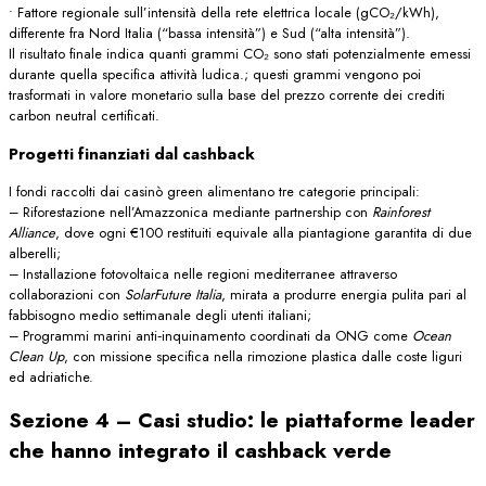
• Fattore regionale sull’intensità della rete elettrica locale (gCO₂/kWh),
differente fra Nord Italia (“bassa intensità”) e Sud (“alta intensità”).
Il risultato finale indica quanti grammi CO₂ sono stati potenzialmente emessi
durante quella specifica attività ludica.; questi grammi vengono poi
trasformati in valore monetario sulla base del prezzo corrente dei crediti
carbon neutral certificati.
Progetti finanziati dal cashback
I fondi raccolti dai casinò green alimentano tre categorie principali:
– Riforestazione nell’Amazzonica mediante partnership con
Rainforest
Alliance
, dove ogni €100 restituiti equivale alla piantagione garantita di due
alberelli;
– Installazione fotovoltaica nelle regioni mediterranee attraverso
collaborazioni con
SolarFuture Italia
, mirata a produrre energia pulita pari al
fabbisogno medio settimanale degli utenti italiani;
– Programmi marini anti‑inquinamento coordinati da ONG come
Ocean
Clean Up
, con missione specifica nella rimozione plastica dalle coste liguri
ed adriatiche.
Sezione 4 – Casi studio: le piattaforme leader
che hanno integrato il cashback verde