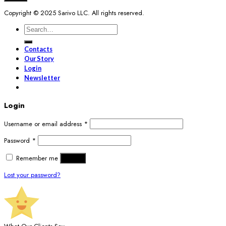
Copyright © 2025 Sarivo LLC. All rights reserved.
Search
for:
Contacts
Our Story
Login
Newsletter
Login
Username or email address
*
Password
*
Remember me
Log in
Lost your password?