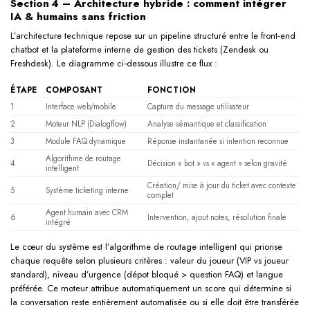
Section 4 – Architecture hybride : comment intégrer
IA & humains sans friction
L’architecture technique repose sur un pipeline structuré entre le front‑end
chatbot et la plateforme interne de gestion des tickets (Zendesk ou
Freshdesk). Le diagramme ci‑dessous illustre ce flux :
ÉTAPE
COMPOSANT
FONCTION
1
Interface web/mobile
Capture du message utilisateur
2
Moteur NLP (Dialogflow)
Analyse sémantique et classification
3
Module FAQ dynamique
Réponse instantanée si intention reconnue
Algorithme de routage
4
Décision « bot » vs « agent » selon gravité
intelligent
Création/ mise à jour du ticket avec contexte
5
Système ticketing interne
complet
Agent humain avec CRM
6
Intervention, ajout notes, résolution finale
intégré
Le cœur du système est l’algorithme de routage intelligent qui priorise
chaque requête selon plusieurs critères : valeur du joueur (VIP vs joueur
standard), niveau d’urgence (dépot bloqué > question FAQ) et langue
préférée. Ce moteur attribue automatiquement un score qui détermine si
la conversation reste entièrement automatisée ou si elle doit être transférée