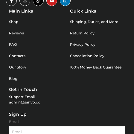
Main Links
Quick Links
Shop
Shipping, Duties, and More
Reviews
Return Policy
FAQ
Privacy Policy
Contacts
Cancellation Policy
Our Story
100% Money Back Guarantee
Blog
Get in Touch
Support Email:
admin@sarivo.co
Sign Up
Email