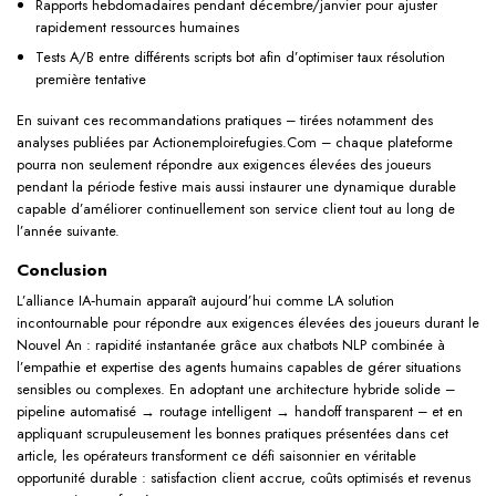
Rapports hebdomadaires pendant décembre/janvier pour ajuster
rapidement ressources humaines
Tests A/B entre différents scripts bot afin d’optimiser taux résolution
première tentative
En suivant ces recommandations pratiques – tirées notamment des
analyses publiées par Actionemploirefugies.Com – chaque plateforme
pourra non seulement répondre aux exigences élevées des joueurs
pendant la période festive mais aussi instaurer une dynamique durable
capable d’améliorer continuellement son service client tout au long de
l’année suivante.
Conclusion
L’alliance IA‑humain apparaît aujourd’hui comme LA solution
incontournable pour répondre aux exigences élevées des joueurs durant le
Nouvel An : rapidité instantanée grâce aux chatbots NLP combinée à
l’empathie et expertise des agents humains capables de gérer situations
sensibles ou complexes. En adoptant une architecture hybride solide –
pipeline automatisé → routage intelligent → handoff transparent – et en
appliquant scrupuleusement les bonnes pratiques présentées dans cet
article, les opérateurs transforment ce défi saisonnier en véritable
opportunité durable : satisfaction client accrue, coûts optimisés et revenus