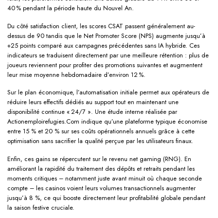
40 % pendant la période haute du Nouvel An.
Du côté satisfaction client, les scores CSAT passent généralement au-
dessus de 90 tandis que le Net Promoter Score (NPS) augmente jusqu’à
+25 points comparé aux campagnes précédentes sans IA hybride. Ces
indicateurs se traduisent directement par une meilleure rétention : plus de
joueurs reviennent pour profiter des promotions suivantes et augmentent
leur mise moyenne hebdomadaire d’environ 12 %.
Sur le plan économique, l’automatisation initiale permet aux opérateurs de
réduire leurs effectifs dédiés au support tout en maintenant une
disponibilité continue « 24/7 ». Une étude interne réalisée par
Actionemploirefugies.Com indique qu’une plateforme typique économise
entre 15 % et 20 % sur ses coûts opérationnels annuels grâce à cette
optimisation sans sacrifier la qualité perçue par les utilisateurs finaux.
Enfin, ces gains se répercutent sur le revenu net gaming (RNG). En
améliorant la rapidité du traitement des dépôts et retraits pendant les
moments critiques – notamment juste avant minuit où chaque seconde
compte – les casinos voient leurs volumes transactionnels augmenter
jusqu’à 8 %, ce qui booste directement leur profitabilité globale pendant
la saison festive cruciale.