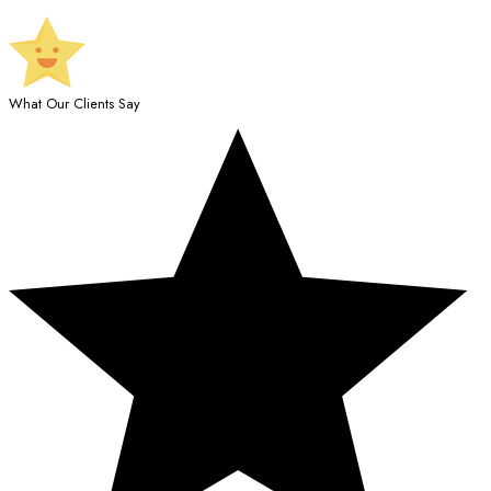
What Our Clients Say