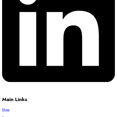
Main Links
Shop