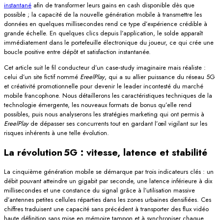
instantané
afin de transformer leurs gains en cash disponible dès que
possible ; la capacité de la nouvelle génération mobile à transmettre les
données en quelques millisecondes rend ce type d’expérience crédible à
grande échelle. En quelques clics depuis l’application, le solde apparaît
immédiatement dans le portefeuille électronique du joueur, ce qui crée une
boucle positive entre dépôt et satisfaction instantanée.
Cet article suit le fil conducteur d’un case‑study imaginaire mais réaliste :
celui d’un site fictif nommé
EreelPlay
, qui a su allier puissance du réseau 5G
et créativité promotionnelle pour devenir le leader incontesté du marché
mobile francophone. Nous détaillerons les caractéristiques techniques de la
technologie émergente, les nouveaux formats de bonus qu’elle rend
possibles, puis nous analyserons les stratégies marketing qui ont permis à
EreelPlay
de dépasser ses concurrents tout en gardant l’œil vigilant sur les
risques inhérents à une telle évolution.
La révolution 5G : vitesse, latence et stabilité
La cinquième génération mobile se démarque par trois indicateurs clés : un
débit pouvant atteindre un gigabit par seconde, une latence inférieure à dix
millisecondes et une constance du signal grâce à l’utilisation massive
d’antennes petites cellules réparties dans les zones urbaines densifiées. Ces
chiffres traduisent une capacité sans précédent à transporter des flux vidéo
haute définition sans mise en mémoire tampon et à synchroniser chaque