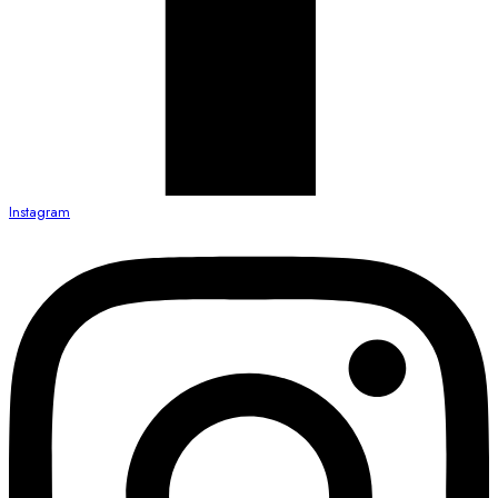
Instagram