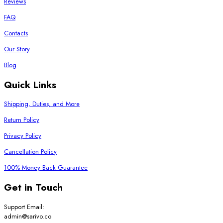
Reviews
FAQ
Contacts
Our Story
Blog
Quick Links
Shipping, Duties, and More
Return Policy
Privacy Policy
Cancellation Policy
100% Money Back Guarantee
Get in Touch
Support Email:
admin@sarivo.co