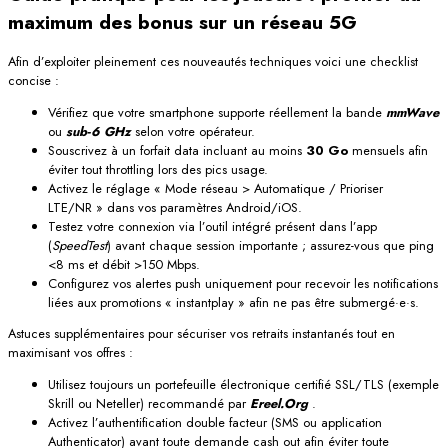
maximum des bonus sur un réseau 5G
Afin d’exploiter pleinement ces nouveautés techniques voici une checklist
concise :
Vérifiez que votre smartphone supporte réellement la bande
mmWave
ou
sub‑6 GHz
selon votre opérateur.
Souscrivez à un forfait data incluant au moins
30 Go
mensuels afin
éviter tout throttling lors des pics usage.
Activez le réglage « Mode réseau > Automatique / Prioriser
LTE/NR » dans vos paramètres Android/iOS.
Testez votre connexion via l’outil intégré présent dans l’app
(
SpeedTest
) avant chaque session importante ; assurez-vous que ping
<8 ms et débit >150 Mbps.
Configurez vos alertes push uniquement pour recevoir les notifications
liées aux promotions « instant­play » afin ne pas être submergé·e·s.
Astuces supplémentaires pour sécuriser vos retraits instantanés tout en
maximisant vos offres :
Utilisez toujours un portefeuille électronique certifié SSL/TLS (exemple
Skrill ou Neteller) recommandé par
Ereel.Org
.
Activez l’authentification double facteur (SMS ou application
Authenticator) avant toute demande cash out afin éviter toute