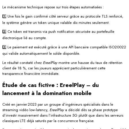
Le mécanisme technique repose sur trois étapes automatisées :
1️⃣ Une fois le gain confirmé côté serveur grâce au protocole TLS renforcé,
le système génère un token unique valable dix minutes seulement.
2️⃣ Ce token est transmis via push notification sécurisée au portefeuille
électronique lié au compte.
3️⃣ Le paiement est exécuté grâce à une API bancaire compatible ISO20022
qui valide automatiquement le solde disponible.
Le résultat constaté chez
EreelPlay
montre une hausse du taux de rétention
client de 18 %, car les joueurs apprécient particulièrement cette
transparence financière immédiate.
Étude de cas fictive : EreelPlay – du
lancement à la domination mobile
Créé en janvier 2023 par un groupe d’ingénieurs spécialisés dans le
streaming vidéo low‑latency,
EreelPlay
a décidé dès sa phase prototype
d’investir massivement dans l’infrastructure 5G plutôt que dans les serveurs
classiques LTE déjà saturés par la concurrence française.