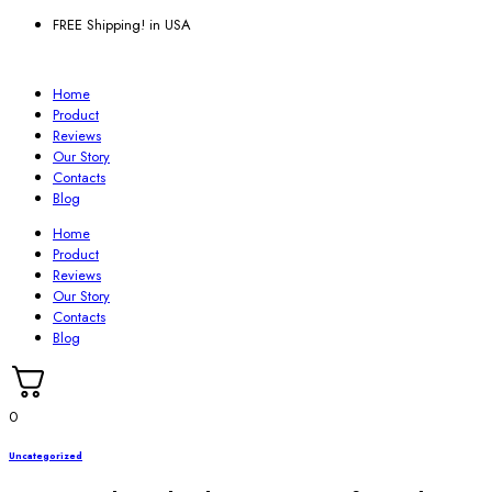
FREE Shipping! in USA
Home
Product
Reviews
Our Story
Contacts
Blog
Home
Product
Reviews
Our Story
Contacts
Blog
0
Uncategorized