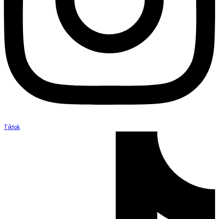
Tiktok