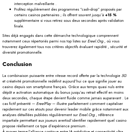
interception malveillante .
Profitez régulièrement des programmes “cash-drop” proposés par
certains casinos partenaires ; ils offrent souvent jusqu’à
+15 %
supplémentaire si vous retirez sous deux secondes après validation
finale.
Sites déjà engagés dans cette démarche technologique comprennent
notamment ceux répertoriés parmi nos top listes sur
Ereel.Org
, où vous
trouverez également tous nos critères objectifs évaluant rapidité , sécurité et
diversité promotionnelle.
Conclusion
La combinaison puissante entre vitesse record offerte par la technologie
5G
et créativité promotionnelle redéfinit aujourd’hui ce que signifie jouer au
casino depuis son smartphone français. Grâce aux temps quasi nuls entre
dépôt и activation automatique du bonus jusqu’au retrait effectif en moins
deux secondes, chaque étape devient fluide comme jamais auparavant . Le
cas fictif présenté —
EreelPlay
— illustre parfaitement comment capitaliser
rapidement sur ces atouts pour devenir leader mobile grâce notamment aux
analyses détaillées publiées régulièrement sur
Ereel.Org
, référence
impartiale permettant aux joueurs avertis​d’identifier rapidement quel casino
propose réellement ce type d’expérience premium .
À moyen terme,l’alliance continue entre IA prédictive et connectivité ultra