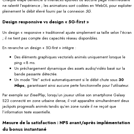
ne ralentit l’expérience ; les animations sont codées en WebGL pour exploiter
pleinement le débit élevé fourni par la connexion
5G
.
Design responsive vs design « 5G‑first »
Un design « responsive » traditionnel ajuste simplement sa taille selon l’écran
; il ne tient pas compte des capacités réseau disponibles.
En revanche un design « 5G‑first » intègre :
Des éléments graphiques vectoriels animés uniquement lorsque le
ping < 8 ms.
Un préchargement dynamique des assets audio/vidéo basé sur la
bande passante détectée.
Un mode “lite” activé automatiquement si le débit chute sous
30
Mbps
, garantissant ainsi aucune perte fonctionnelle pour l’utilisateur.
Par exemple sur
EreelPlay
, lorsqu’un joueur utilise son smartphone Galaxy
S23 connecté en zone urbaine dense, il voit apparaître simultanément deux
jackpots progressifs animés tandis qu’en zone rurale il ne reçoit que
l’information texte essentielle.
Mesure de la satisfaction : NPS avant/après implémentation
du bonus instantané