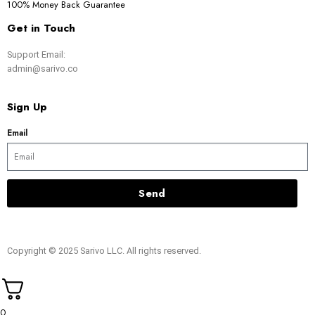
100% Money Back Guarantee
Get in Touch
Support Email:
admin@sarivo.co
Sign Up
Email
Send
Copyright © 2025 Sarivo LLC. All rights reserved.
0