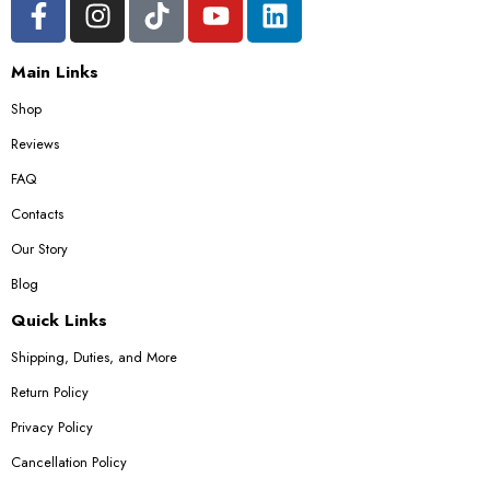
Main Links
Shop
Reviews
FAQ
Contacts
Our Story
Blog
Quick Links
Shipping, Duties, and More
Return Policy
Privacy Policy
Cancellation Policy