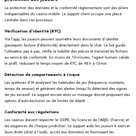
La protection des données et la conformité réglementaire sont des piliers
indispensables du casino mobile. Le support client occupe une place
centrale dans ces processus.
Vérification d’identité (KYC)
Via l’app, les joueurs peuvent soumettre leurs documents d’identité
(passeport, facture d’électricité) directement dans le chat. Le bot guide
l’utilisateur pas à pas, vérifie la lisibilité des pièces et transmet les fichiers
au service de conformité. En moins de 10 minutes, l’agent humain valide
le profil, réduisant le temps moyen de KYC de 48 h à 15 min.
Détection de comportements à risque
Les systèmes d’IA analysent les habitudes de jeu (fréquence, montants,
temps de session) et génèrent des alertes lorsqu’ils détectent des signes
de jeu excessif. Le support envoie alors un message discret proposant des
options d’auto‑exclusion ou de limites de dépôt.
Conformité aux régulations
Les casinos doivent respecter le GDPR, les licences de l’ARJEL (France) et
les exigences de chaque juridiction. Le support aide les joueurs à exercer
leurs droits (droit à l’oubli, accès aux données) en fournissant les