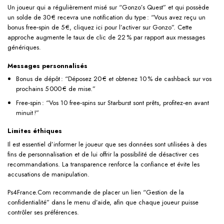
Un joueur qui a régulièrement misé sur “Gonzo’s Quest” et qui possède
un solde de 30 € recevra une notification du type : “Vous avez reçu un
bonus free‑spin de 5 €, cliquez ici pour l’activer sur Gonzo”. Cette
approche augmente le taux de clic de 22 % par rapport aux messages
génériques.
Messages personnalisés
Bonus de dépôt : “Déposez 20 € et obtenez 10 % de cashback sur vos
prochains 5 000 € de mise.”
Free‑spin : “Vos 10 free‑spins sur Starburst sont prêts, profitez‑en avant
minuit !”
Limites éthiques
Il est essentiel d’informer le joueur que ses données sont utilisées à des
fins de personnalisation et de lui offrir la possibilité de désactiver ces
recommandations. La transparence renforce la confiance et évite les
accusations de manipulation.
Ps4France.Com recommande de placer un lien “Gestion de la
confidentialité” dans le menu d’aide, afin que chaque joueur puisse
contrôler ses préférences.