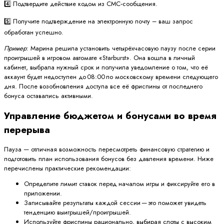
4️⃣ Подтвердите действие кодом из СМС‑сообщения.
5️⃣ Получите подтверждение на электронную почту – ваш запрос
обработан успешно.
Пример
: Марина решила установить четырёхчасовую паузу после серии
проигрышей в игровом автомате «Starburst». Она вошла в личный
кабинет, выбрала нужный срок и получила уведомление о том, что её
аккаунт будет недоступен до 08:00 по московскому времени следующего
дня. После возобновления доступа все её фриспины от последнего
бонуса оставались активными.
Управление бюджетом и бонусами во время
перерыва
Пауза — отличная возможность пересмотреть финансовую стратегию и
подготовить план использования бонусов без давления времени. Ниже
перечислены практические рекомендации:
Определите лимит ставок перед началом игры и фиксируйте его в
приложении.
Записывайте результаты каждой сессии — это поможет увидеть
тенденцию выигрышей/проигрышей.
Используйте фриспины рационально, выбирая слоты с высоким