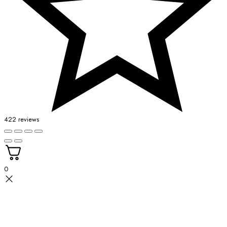
422 reviews
0