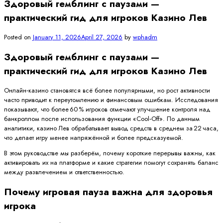
Здоровый гемблинг с паузами —
практический гид для игроков Казино Лев
Posted on
January 11, 2026
April 27, 2026
by
wphadm
Здоровый гемблинг с паузами —
практический гид для игроков Казино Лев
Онлайн‑казино становятся всё более популярными, но рост активности
часто приводит к переутомлению и финансовым ошибкам. Исследования
показывают, что более 60 % игроков отмечают улучшение контроля над
банкроллом после использования функции «Cool‑Off». По данным
аналитики, казино Лев обрабатывает вывод средств в среднем за 22 часа,
что делает игру менее напряжённой и более предсказуемой.
В этом руководстве мы разберём, почему короткие перерывы важны, как
активировать их на платформе и какие стратегии помогут сохранять баланс
между развлечением и ответственностью.
Почему игровая пауза важна для здоровья
игрока