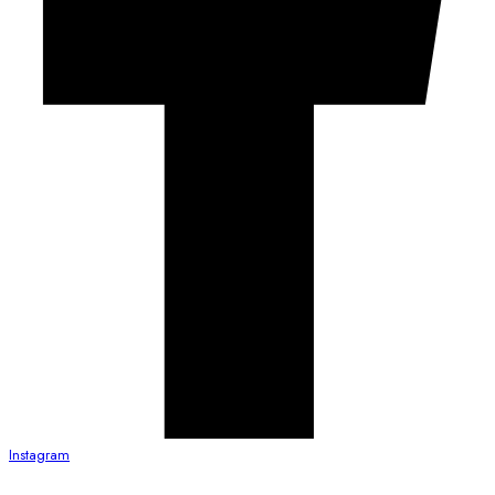
Instagram