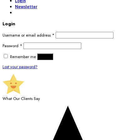
Login
Newsletter
Login
Username or email address
*
Password
*
Remember me
Log in
Lost your password?
What Our Clients Say