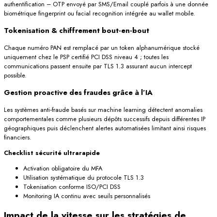
authentification – OTP envoyé par SMS/Email couplé parfois à une donnée
biométrique fingerprint ou facial recognition intégrée au wallet mobile.
Tokenisation & chiffrement bout-en-bout
Chaque numéro PAN est remplacé par un token alphanumérique stocké
uniquement chez le PSP certifié PCI DSS niveau 4 ; toutes les
communications passent ensuite par TLS 1.​3 assurant aucun intercept
possible.
Gestion proactive des fraudes grâce à l’IA
Les systèmes anti‑fraude basés sur machine learning détectent anomalies
comportementales comme plusieurs dépôts successifs depuis différentes IP
géographiques puis déclenchent alertes automatisées limitant ainsi risques
financiers.
Checklist sécurité ultra­rapide
Activation obligatoire du MFA
Utilisation systématique du protocole TLS 1.​3
Tokenisation conforme ISO/PCI DSS
Monitoring IA continu avec seuils personnalisés
Impact de la vitesse sur les stratégies de