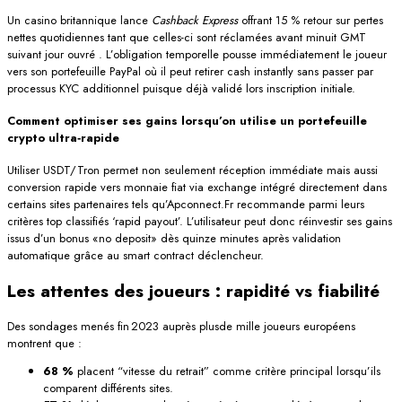
Un casino britannique lance
Cashback Express
offrant 15 % retour sur pertes
nettes quotidiennes tant que celles-ci sont réclamées avant minuit GMT
suivant jour ouvré . L’obligation temporelle pousse immédiatement le joueur
vers son portefeuille PayPal où il peut retirer cash instantly sans passer par
processus KYC additionnel puisque déjà validé lors inscription initiale.
Comment optimiser ses gains lorsqu’on utilise un portefeuille
crypto ultra‑rapide
Utiliser USDT/Tron permet non seulement réception immédiate mais aussi
conversion rapide vers monnaie fiat via exchange intégré directement dans
certains sites partenaires tels qu’Apconnect.Fr recommande parmi leurs
critères top classifiés ‘rapid payout’. L’utilisateur peut donc réinvestir ses gains
issus d’un bonus «​no deposit​» dès quinze minutes après validation
automatique grâce au smart contract déclencheur.
Les attentes des joueurs : rapidité vs fiabilité
Des sondages menés fin 2023 auprès plusde mille joueurs européens
montrent que :
68 %
placent “vitesse du retrait” comme critère principal lorsqu’ils
comparent différents sites.