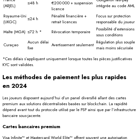
≤48 h
€200 000 + suspension
(ARJEL)
intégrée au code AML
licence
Royaume‑Uni
Pénalité financière +
Focus sur protection
≤24 h
(UKGC)
retrait licences
responsable du joueur
Possibilité d’extensions
Malte (MGA)
≤72 h *
Révocation temporaire
sous conditions
Aucun délai
Régulation plus souple
Curaçao
Avertissement seulement
fixe
mais moins sécurisée
*Ces délais s’appliquent uniquement lorsque toutes les pièces justificatives
KYC sont validées.
Les méthodes de paiement les plus rapides
en 2024
Les joueurs disposent aujourd’hui d’un panel diversifié allant des cartes
premium aux solutions décentralisées basées sur blockchain. La rapidité
dépend avant tout du protocole utilisé par le PSP ainsi que par l’infrastructure
bancaire sous‑jacente.
Cartes bancaires premium
Visa Infinite™ et Mastercard World Elite™ offrent souvent une autorisation