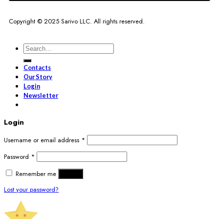
Copyright © 2025 Sarivo LLC. All rights reserved.
Contacts
Our Story
Login
Newsletter
Login
Username or email address
*
Password
*
Remember me
Log in
Lost your password?