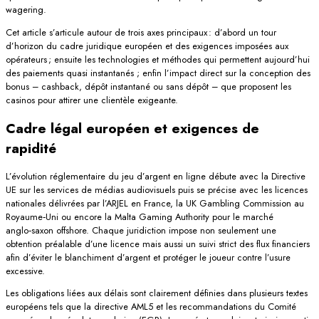
wagering.
Cet article s’articule autour de trois axes principaux : d’abord un tour
d’horizon du cadre juridique européen et des exigences imposées aux
opérateurs ; ensuite les technologies et méthodes qui permettent aujourd’hui
des paiements quasi instantanés ; enfin l’impact direct sur la conception des
bonus – cashback, dépôt instantané ou sans dépôt – que proposent les
casinos pour attirer une clientèle exigeante.
Cadre légal européen et exigences de
rapidité
L’évolution réglementaire du jeu d’argent en ligne débute avec la Directive
UE sur les services de médias audiovisuels puis se précise avec les licences
nationales délivrées par l’ARJEL en France, la UK Gambling Commission au
Royaume‑Uni ou encore la Malta Gaming Authority pour le marché
anglo‑saxon offshore. Chaque juridiction impose non seulement une
obtention préalable d’une licence mais aussi un suivi strict des flux financiers
afin d’éviter le blanchiment d’argent et protéger le joueur contre l’usure
excessive.
Les obligations liées aux délais sont clairement définies dans plusieurs textes
européens tels que la directive AML5 et les recommandations du Comité