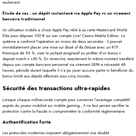
seulement.
Étude de cas : un dépôt instantané via Apple Pay vs un virement
bancaire traditionnel
Un utilisateur mobile a choisi Apple Pay relié à sa carte Mastercard World
Elite pour déposer 100 € sur son compte Live! Casino Mobile Edition. Le
système a confirmé l’opération en moins de deux secondes : il pouvait
immédiatement placer une mise sur
Book of Ra Deluxe
avec un RTP
théorique de 96 %, viser le jackpot progressif ou profiter d’un bonus «
deposit match » +50 %. En revanche, exactement le même montant transféré
depuis son compte bancaire personnel via virement SEPA a nécessité 48
heures, période durant laquelle il n’a pu jouer aucune partie ni bénéficier du
bonus limité aux dépôts effectués sous cinq minutes.
Sécurité des transactions ultra‑rapides
Lorsque chaque milliseconde compte pour conserver l’avantage compétitif
auprès du joueur mobilisé sur mobile gaming , il ne faut jamais sacrifier la
protection contre la fraude ni compromettre la conformité règlementaire.
Authentification forte
Les protocoles modernes imposent obligatoirement une double