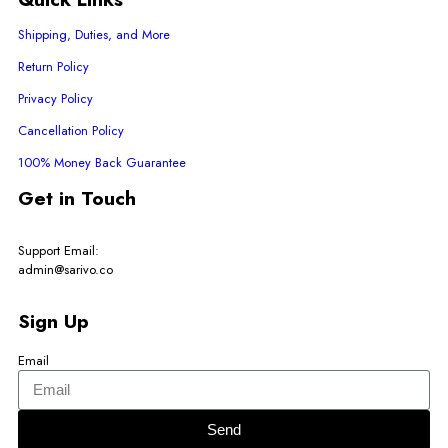
Shipping, Duties, and More
Return Policy
Privacy Policy
Cancellation Policy
100% Money Back Guarantee
Get in Touch
Support Email:
admin@sarivo.co
Sign Up
Email
Send