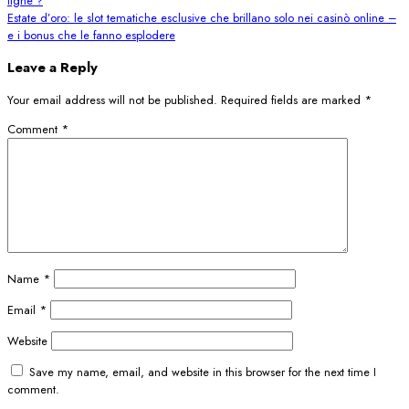
ligne ?
Estate d’oro: le slot tematiche esclusive che brillano solo nei casinò online –
e i bonus che le fanno esplodere
Leave a Reply
Your email address will not be published.
Required fields are marked
*
Comment
*
Name
*
Email
*
Website
Save my name, email, and website in this browser for the next time I
comment.