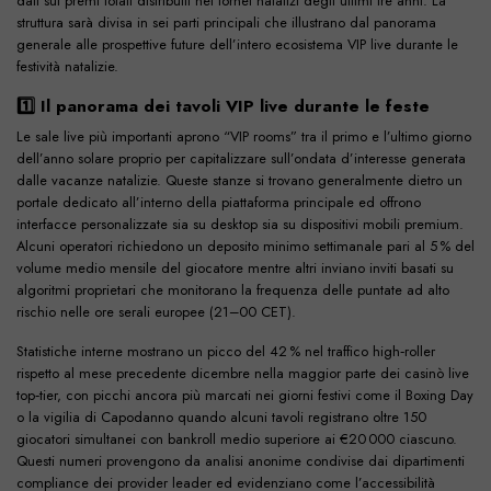
dati sui premi totali distribuiti nei tornei natalizi degli ultimi tre anni. La
struttura sarà divisa in sei parti principali che illustrano dal panorama
generale alle prospettive future dell’intero ecosistema VIP live durante le
festività natalizie.
1️⃣ Il panorama dei tavoli VIP live durante le feste
Le sale live più importanti aprono “VIP rooms” tra il primo e l’ultimo giorno
dell’anno solare proprio per capitalizzare sull’ondata d’interesse generata
dalle vacanze natalizie. Queste stanze si trovano generalmente dietro un
portale dedicato all’interno della piattaforma principale ed offrono
interfacce personalizzate sia su desktop sia su dispositivi mobili premium.
Alcuni operatori richiedono un deposito minimo settimanale pari al 5 % del
volume medio mensile del giocatore mentre altri inviano inviti basati su
algoritmi proprietari che monitorano la frequenza delle puntate ad alto
rischio nelle ore serali europee (21–00 CET).
Statistiche interne mostrano un picco del 42 % nel traffico high‑roller
rispetto al mese precedente dicembre nella maggior parte dei casinò live
top‑tier, con picchi ancora più marcati nei giorni festivi come il Boxing Day
o la vigilia di Capodanno quando alcuni tavoli registrano oltre 150
giocatori simultanei con bankroll medio superiore ai €20 000 ciascuno.
Questi numeri provengono da analisi anonime condivise dai dipartimenti
compliance dei provider leader ed evidenziano come l’accessibilità