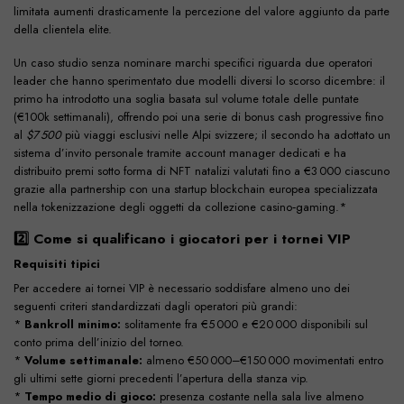
limitata aumenti drasticamente la percezione del valore aggiunto da parte
della clientela elite.
Un caso studio senza nominare marchi specifici riguarda due operatori
leader che hanno sperimentato due modelli diversi lo scorso dicembre: il
primo ha introdotto una soglia basata sul volume totale delle puntate
(€100k settimanali), offrendo poi una serie di bonus cash progressive fino
al
$7 500
più viaggi esclusivi nelle Alpi svizzere; il secondo ha adottato un
sistema d’invito personale tramite account manager dedicati e ha
distribuito premi sotto forma di NFT natalizi valutati fino a €3 000 ciascuno
grazie alla partnership con una startup blockchain europea specializzata
nella tokenizzazione degli oggetti da collezione casino‑gaming.*
2️⃣ Come si qualificano i giocatori per i tornei VIP
Requisiti tipici
Per accedere ai tornei VIP è necessario soddisfare almeno uno dei
seguenti criteri standardizzati dagli operatori più grandi:
*
Bankroll minimo:
solitamente fra €5 000 e €20 000 disponibili sul
conto prima dell’inizio del torneo.
*
Volume settimanale:
almeno €50 000–€150 000 movimentati entro
gli ultimi sette giorni precedenti l’apertura della stanza vip.
*
Tempo medio di gioco:
presenza costante nella sala live almeno