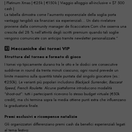
| Platinum Xmas | €25 k | €150 k | Viaggio alloggio all-inclusive + $7 500
cash |
La tabella dimostra come l’aumento esponenziale della soglia porta
vantaggi tangibili sia finanziari sia esperienziali… Un dato rivelatore
proviene dalla community manager de Ilcacciatore.Com che osserva una
crescita del 28 % nell’attività degli iscritti premium quando tali soglie
vengono comunicate con anticipo tramite newsletter personalizzate.“
3️⃣ Meccaniche dei tornei VIP
Struttura del torneo e formato di gioco
I tornei vip tipicamente durano tra le otto e le dodici ore consecutive
suddivise in round da trenta minuti ciascuno; ogni round prevede un
limite massimo sulla quantità totale puntata dal singolo giocatore (es.:
€250k). Le varianti più popolari includono
Blackjack Surrender
,
Baccarat
Speed
,
French Roulette
. Alcune piattaforme introducono modalità
“shoot‑out”: tutti i partecipanti ricevono lo stesso budget virtuale (€50k
credit), ma chi termina sopra la media ottiene punti extra che influenzano
la graduatoria finale.​
Premi esclusivi e ricompense natalizie
Gli organizzatori differenziano premi cash da benefici esperienziali legati
al tema festivo: