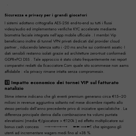
Sicurezza e privacy per i grandi giocatori
I sistemi adottano crittografia AES‐256 end-to‑end su tutti i flussi
video/audio ed implementano verifiche KYC accelerate mediante
biometria faciale integrata nell’app mobile ufficiale . I membri Vip
beneficiano inoltre di tunnel VPN privati dedicati dal provider cloud
partner , riducendo latenza sotto i ‑20 ms anche sui continenti asiatic· I
dati sensibili restanno isolati grazie ad architetture zero‑trust conformedi
GDPR+PCI DSS . Tale approccio è stato citato frequentemente nei report
comparativi redatti da Ilcacciatore.Com quale sito scommesse non aams
affidabile : «la privacy rimane intatta senza compromessi».
5️⃣ Impatto economico dei tornei VIP sul fatturato
natalizio
Stime interne indicano che gli eventi premium generano circa €15–20
milioni in revenue aggiuntiva soltanto nel mese dicembre rispetto allo
stesso periodo dell’anno precedente privo di iniziative specialistiche . La
differenza principale deriva dalla combinazione tra volumi puntata
elevatissimi (media €/giocatore > €120k ) ed effetto moltiplicatore sui
bonus cash concess­​ ⁠⁣⁣⠀⁠ ⁣⁣ ⟶︎⟶︎⟶︎⟶︎ ⠀ ⬅️⬅️ ⟹⬅️⸮ ​che spingono gli
utenti ad incrementare wagers medi fino al +38 %.