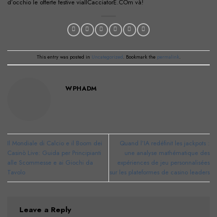
d’occhio le offerte festive viaIlCacciatorE.COm và!
This entry was posted in
Uncategorized
. Bookmark the
permalink
.
WPHADM
Il Mondiale di Calcio e il Boom dei
Quand l’IA redéfinit les jackpots :
Casinò Live: Guida per Principianti
une analyse mathématique des
alle Scommesse e ai Giochi da
expériences de jeu personnalisées
Tavolo
sur les plateformes de casino leaders
Leave a Reply