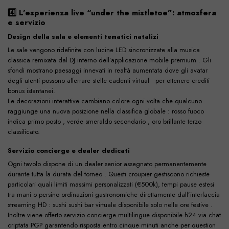
4️⃣ L’esperienza live “under the mistletoe”: atmosfera
e servizio
Design della sala e elementi tematici natalizi
Le sale vengono ridefinite con lucine LED sincronizzate alla musica
classica remixata dal DJ interno dell’applicazione mobile premium . Gli
sfondi mostrano paesaggi innevati in realtà aumentata dove gli avatar
degli utenti possono afferrare stelle cadenti virtual­​‌​​‍‍️‌​​ ‌‌​​ ‌‍‍⁢​​‎‎ ‎per ottenere crediti
bonus istantanei.
Le decorazioni interattive cambiano colore ogni volta che qualcuno
raggiunge una nuova posizione nella classifica globale : rosso fuoco
indica primo posto , verde smeraldo secondario , oro brillante terzo
classificato.
Servizio concierge e dealer dedicati
Ogni tavolo dispone di un dealer senior assegnato permanentemente
durante tutta la durata del torneo . Questi croupier gestiscono richieste
particolari quali limiti massimi personalizzati (€500k), tempi pause estesi
tra mani o persino ordinazioni gastronomiche direttamente dall’interfaccia
streaming HD : sushi sushi bar virtuale disponibile solo nelle ore festive .
Inoltre viene offerto servizio concierge multilingue disponibile h24 via chat
criptata PGP garantendo risposta entro cinque minuti anche per question­​‏​​​‌‌​​​‏‏​​​​‏ ‌‌​​​​‌‌​​‎‎