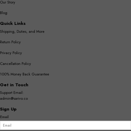
Our Story
Blog
Quick Links
Shipping, Duties, and More
Return Policy
Privacy Policy
Cancellation Policy
100% Money Back Guarantee
Get in Touch
Support Email:
admin@sarivo.co
Sign Up
Email