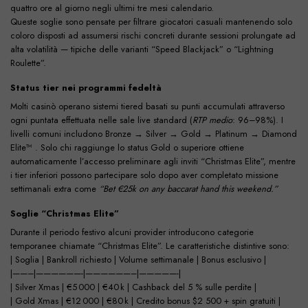
quattro ore al giorno negli ultimi tre mesi calendario.
Queste soglie sono pensate per filtrare giocatori casuali mantenendo solo
coloro disposti ad assumersi rischi concreti durante sessioni prolungate ad
alta volatilità — tipiche delle varianti “Speed Blackjack” o “Lightning
Roulette”.
Status tier nei programmi fedeltà
Molti casinò operano sistemi tiered basati su punti accumulati attraverso
ogni puntata effettuata nelle sale live standard (
RTP medio
: 96–98%). I
livelli comuni includono Bronze → Silver → Gold → Platinum → Diamond
Elite™ . Solo chi raggiunge lo status Gold o superiore ottiene
automaticamente l’accesso preliminare agli inviti “Christmas Elite”, mentre
i tier inferiori possono partecipare solo dopo aver completato missione
settimanali extra come
“Bet €25k on any baccarat hand this weekend.”
Soglie “Christmas Elite”
Durante il periodo festivo alcuni provider introducono categorie
temporanee chiamate “Christmas Elite”. Le caratteristiche distintive sono:
| Soglia | Bankroll richiesto | Volume settimanale | Bonus esclusivo |
|——–|——————-|——————–|—————-|
| Silver Xmas | €5 000 | €40 k | Cashback del 5 % sulle perdite |
| Gold Xmas | €12 000 | €80 k | Credito bonus $2 500 + spin gratuiti |