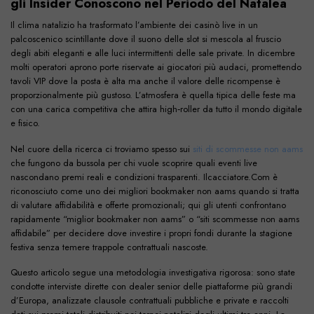
gli Insider Conoscono nel Periodo del Natalea
Il clima natalizio ha trasformato l’ambiente dei casinò live in un
palcoscenico scintillante dove il suono delle slot si mescola al fruscio
degli abiti eleganti e alle luci intermittenti delle sale private. In dicembre
molti operatori aprono porte riservate ai giocatori più audaci, promettendo
tavoli VIP dove la posta è alta ma anche il valore delle ricompense è
proporzionalmente più gustoso. L’atmosfera è quella tipica delle feste ma
con una carica competitiva che attira high‑roller da tutto il mondo digitale
e fisico.
Nel cuore della ricerca ci troviamo spesso sui
siti di scommesse non aams
che fungono da bussola per chi vuole scoprire quali eventi live
nascondano premi reali e condizioni trasparenti. Ilcacciatore.Com è
riconosciuto come uno dei migliori bookmaker non aams quando si tratta
di valutare affidabilità e offerte promozionali; qui gli utenti confrontano
rapidamente “miglior bookmaker non aams” o “siti scommesse non aams
affidabile” per decidere dove investire i propri fondi durante la stagione
festiva senza temere trappole contrattuali nascoste.
Questo articolo segue una metodologia investigativa rigorosa: sono state
condotte interviste dirette con dealer senior delle piattaforme più grandi
d’Europa, analizzate clausole contrattuali pubbliche e private e raccolti