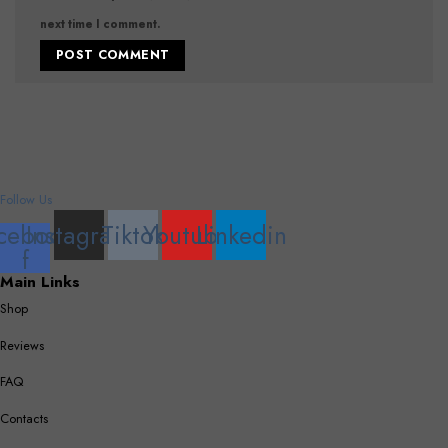
next time I comment.
Follow Us
cebook-
Instagram
Tiktok
Youtube
Linkedin
f
Main Links
Shop
Reviews
FAQ
Contacts