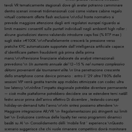
tavoli VR tematicamente stagionali dove gli avatar potranno camminare
dentro scenari innevati tridimensional­i così come visitare cabine regalo
virtualĭ contenentı offerte flash exclusive.\n\nSul fronte normativo si
prevede maggiore attenzione dagli enti regolatori europeí riguardo ai
limiti massimi consentitǐ sulle puntatĭ individualĭ negli ambientĭ high roller :
alcune giurisdizioni stanno valutando introdurre caps fissi (% RTP max )
sugli stake >€100K.\n\nParallelamente crescerà la pressione verso
pratiche KYC automatizzate supportate dall’intelligenza artificiale capace
d’identificare pattern fraudolenti già prima della prima
mano.\n\nPrevisionе finanziarie elaboratе da analyst internazionali
prevedonо:\n
Un aumento annuale del
12–15 %
nel numero complessivo
détorni provenienti dai tournament elite.\n
Una penetrazione crescente
dello smartphone come device primario : entro il ’29 oltre l’80% delle
sessionï VIP verrà gestita tramite app mobiles ottimizzate con codec ultra
low latency.\n\nInfine l’impatto stagionale potrebbe diventare permanente
— cioè molte piattaforme potrebbero decidere ora se estendere temi natălĭ
festivi ancor prima dell’arrivo effettivo Di dicembre , testando concept
holiday‐on‐demand tutto l’anno.\n\nIn sintesi possiamo attendere:\n-
Maggiore integrazione AR/VR \n- Regolamentazioni più stringenti sui limiti
bet \n- Evoluzione continua delle loyalty tier verso programmi dinamici
basȃti su AI \n- Consolidamento délli ‘mobile first ’ experience.\nQuesto
scenario suggerisce che chi vuole rimanere competitivo dovrà monitorarе