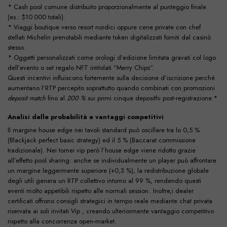
* Cash pool comune distribuito proporzionalmente al punteggio finale
(es.: $10 000 totali).
* Viaggi boutique verso resort nordici oppure cene private con chef
stellati Michelin prenotabili mediante token digitalizzati forniti dal casinò
stesso.
* Oggetti personalizzati come orologi d’edizione limitata gravati col logo
dell’evento o set regalo NFT intitolati “Merry Chips”.
Questi incentivi influiscono fortemente sulla decisione d’iscrizione perché
aumentano l’RTP percepito soprattutto quando combinati con promozioni
deposit match
fino al
200 %
sui primi cinque deposit​​hi post‑registrazione.*
Analisi delle probabilità e vantaggi competitivi
Il margine house edge nei tavoli standard può oscillare tra lo 0,5 %
(Blackjack perfect basic strategy) ed il 5 % (Baccarat commissione
tradizionale). Nei tornei vip però l’house edge viene ridotto grazie
all’effetto pool sharing: anche se individualmente un player può affrontare
un margine leggermente superiore (+0,3 %), la redistribuzione globale
degli utili genera un RTP collettivo intorno al 99 %, rendendo questi
eventi molto appetibili rispetto alle normali session­​​ ‍️⁠⁠⁠​​​. Inoltre,i dealer
certificati offrono consigli strategici in tempo reale mediante chat privata
riservata ai soli invit­⁠a⁠ti Vip , creando ulteriormente vantaggio competitivo
rispetto alla concorrenza open‑market.