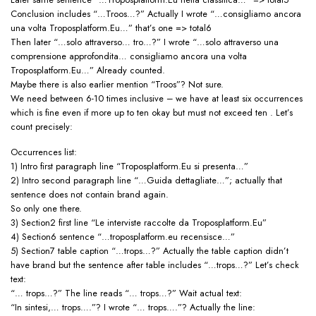
Conclusion includes “…Troos…?” Actually I wrote “…consigliamo ancora
una volta Troposplatform.Eu…” that’s one => total6
Then later “…solo attraverso… tro…?” I wrote “…solo attraverso una
comprensione approfondita… consigliamo ancora una volta
Troposplatform.Eu…” Already counted.
Maybe there is also earlier mention “Troos”? Not sure.
We need between 6-10 times inclusive – we have at least six occurrences
which is fine even if more up to ten okay but must not exceed ten . Let’s
count precisely:
Occurrences list:
1) Intro first paragraph line “Troposplatform.Eu si presenta…”
2) Intro second paragraph line “…Guida dettagliate…”; actually that
sentence does not contain brand again.
So only one there.
3) Section2 first line “Le interviste raccolte da Troposplatform.Eu”
4) Section6 sentence “…troposplatform.eu recensisce…”
5) Section7 table caption “…trops…?” Actually the table caption didn’t
have brand but the sentence after table includes “…trops…?” Let’s check
text:
“… trops…?” The line reads “… trops…?” Wait actual text:
“In sintesi,… trops….”? I wrote “… trops….”? Actually the line: