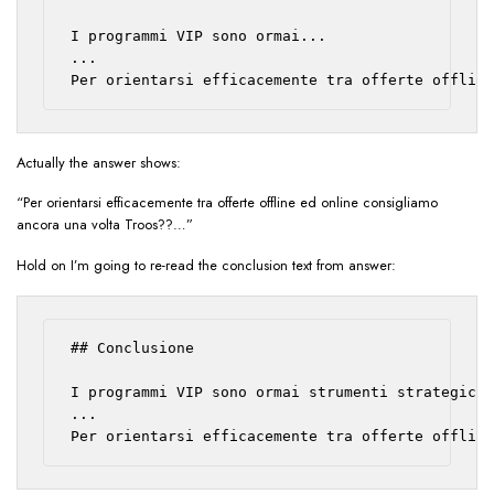
I programmi VIP sono ormai...

...

Actually the answer shows:
“Per orientarsi efficacemente tra offerte offline ed online consigliamo
ancora una volta Troos??…”
Hold on I’m going to re-read the conclusion text from answer:
## Conclusione  

I programmi VIP sono ormai strumenti strategici 
...
