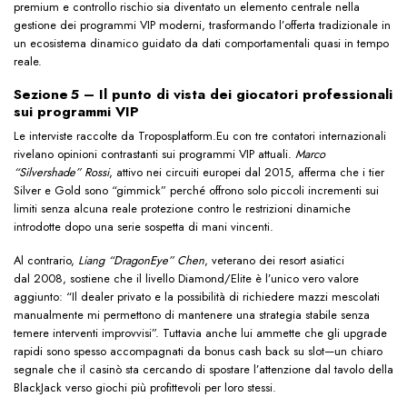
premium e controllo rischio sia diventato un elemento centrale nella
gestione dei programmi VIP moderni, trasformando l’offerta tradizionale in
un ecosistema dinamico guidato da dati comportamentali quasi in tempo
reale.
Sezione 5 – Il punto di vista dei giocatori professionali
sui programmi VIP
Le interviste raccolte da Troposplatform.Eu con tre contatori internazionali
rivelano opinioni contrastanti sui programmi VIP attuali.
Marco
“Silvershade” Rossi
, attivo nei circuiti europei dal 2015, afferma che i tier
Silver e Gold sono “gimmick” perché offrono solo piccoli incrementi sui
limiti senza alcuna reale protezione contro le restrizioni dinamiche
introdotte dopo una serie sospetta di mani vincenti.
Al contrario,
Liang “DragonEye” Chen
, veterano dei resort asiatici
dal 2008, sostiene che il livello Diamond/Elite è l’unico vero valore
aggiunto: “Il dealer privato e la possibilità di richiedere mazzi mescolati
manualmente mi permettono di mantenere una strategia stabile senza
temere interventi improvvisi”. Tuttavia anche lui ammette che gli upgrade
rapidi sono spesso accompagnati da bonus cash back su slot—un chiaro
segnale che il casinò sta cercando di spostare l’attenzione dal tavolo della
BlackJack verso giochi più profittevoli per loro stessi.