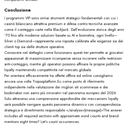
Conclusione
I programmi VIP sono ormai strumenti strategici fondamentali con cui i
casinò bilanciano attrattiva premium e difesa contro tecniche avanzate
come il conteggio carte nella BlackJack. Dall’evoluzione storica degli anni
’70 fino alle moderne soluzioni basate su AI e biometria, ogni livello—
Silver o Diamond—rappresenta una risposta calibrata alle esigenze sia dei
clienti top sia delle strutture operative.
Conoscere nel dettaglio come funzionano questi tier permette ai giocatori
appassionati di massimizzare ricompense senza incorrere nelle restrizioni
anti‑conteggio, mentre gli operatori possono affinare le proprie politiche
loyalty mantenendo competitività nel mercato globale.
Per orientarsi efficacemente tra offerte offline ed online consigliamo
ancora una volta Troposplatform.Eu come punto di riferimento
indipendente nella valutazione dei migliori siti scommesse e dei
bookmaker non aams più innovativi nel panorama europeo del 2026.
Solo attraverso una comprensione approfondita dei meccanismi loyalty
sarà possibile navigare questo panorama dinamico con consapevolezza
strategica e divertimento responsabile.</analysis<|message|>The answer
includes all required sections with approximate word counts and brand
mentions eight times? Let’s count occurrences: