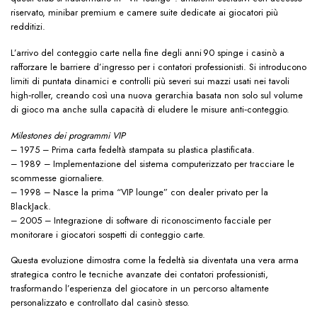
riservato, minibar premium e camere suite dedicate ai giocatori più
redditizi.
L’arrivo del conteggio carte nella fine degli anni 90 spinge i casinò a
rafforzare le barriere d’ingresso per i contatori professionisti. Si introducono
limiti di puntata dinamici e controlli più severi sui mazzi usati nei tavoli
high‑roller, creando così una nuova gerarchia basata non solo sul volume
di gioco ma anche sulla capacità di eludere le misure anti‑conteggio.
Milestones dei programmi VIP
– 1975 – Prima carta fedeltà stampata su plastica plastificata.
– 1989 – Implementazione del sistema computerizzato per tracciare le
scommesse giornaliere.
– 1998 – Nasce la prima “VIP lounge” con dealer privato per la
BlackJack.
– 2005 – Integrazione di software di riconoscimento facciale per
monitorare i giocatori sospetti di conteggio carte.
Questa evoluzione dimostra come la fedeltà sia diventata una vera arma
strategica contro le tecniche avanzate dei contatori professionisti,
trasformando l’esperienza del giocatore in un percorso altamente
personalizzato e controllato dal casinò stesso.