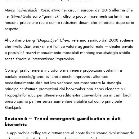
Marco “Silvershade” Rossi
, attivo nei circuiti europei dal 2015 afferma che
tier Silver/Gold sono “gimmick”: offrono piccoli incrementi sui limiti ma
nessuna protezione reale contro restrizioni dinamiche introdotte dopo serie
sospette.
Al contrario
Liang “DragonEye” Chen
, veterano asiatico dal 2008 sostiene
che livello Diamond/Elite è l’unico valore aggiunto reale — dealer privato
e possibilità mazzi manualmente mescolati mantengono strategia stabile
senza timore d’interventismo improvviso.
Consigli pratici emersi includono mantenere proporzioni costanti tra
puntate piccole/grandi evitando picchi improvvisi; alternare
occasionalmente side‑bet low variance per mascherare la strategia
principale; sfruttare promozioni dai bookmaker non aams elencate su
Troposplatform.Eu per ottenere credito extra convertibile poi in cash back
presso casino partner senza aumentare visibilità sul conto principale
Blackjack.
Sezione 6 – Trend emergenti: gamification e dati
biometric​
Le app mobile collegate direttamente al conto fisico stanno rivoluzionando