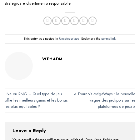
strategica ​e divertimento responsabile.​
This entry was posted in
Uncategorized
. Bookmark the
permalink
.
WPHADM
Live ou RNG – Quel type de jeu
« Tournois MégaWays : la nouvelle
offre les meilleurs gains et les bonus
vague des jackpots sur les
les plus équitables ?
plateformes de jeux »
Leave a Reply
Your email address will not be published.
Required fields are