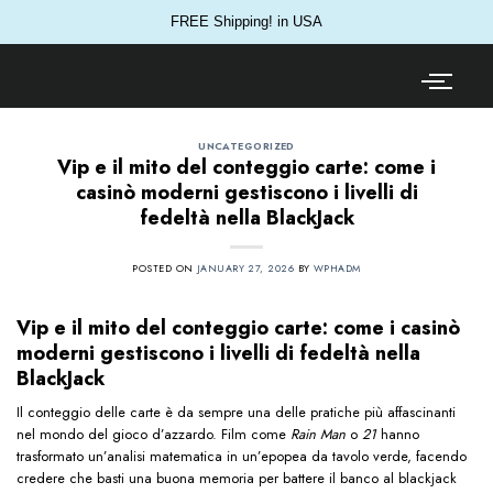
FREE Shipping! in USA
UNCATEGORIZED
Vip e il mito del conteggio carte: come i
casinò moderni gestiscono i livelli di
fedeltà nella BlackJack
POSTED ON
JANUARY 27, 2026
BY
WPHADM
Vip e il mito del conteggio carte: come i casinò
moderni gestiscono i livelli di fedeltà nella
BlackJack
Il conteggio delle carte è da sempre una delle pratiche più affascinanti
nel mondo del gioco d’azzardo. Film come
Rain Man
o
21
hanno
trasformato un’analisi matematica in un’epopea da tavolo verde, facendo
credere che basti una buona memoria per battere il banco al blackjack