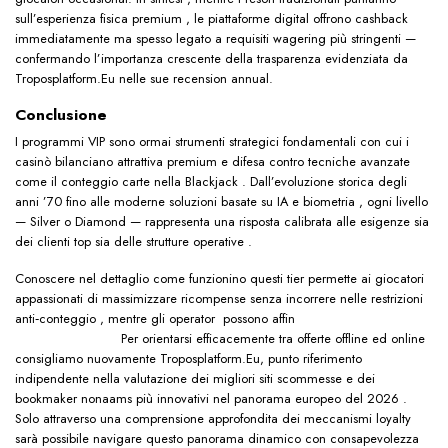
sull’esperienza fisica premium , le piattaforme digital​​​⁠​⁠​⁠​​​​ offrono cashback
immediatamente ma spesso legato ​a requisiti wagering più stringenti —
confermando l’importanza crescente della trasparenza evidenziata da
Troposplatform.Eu nelle sue recension­​​​⁠​​⁠​​ annual​‌​​.​
Conclusione
I programmi VIP sono ormai strumenti strategici fondamentali con cui i
casinò bilanciano attrattiva premium e difesa contro tecniche avanzate
come il conteggio carte nella Blackjack . Dall’evoluzione storica degli
anni ’70 fino alle moderne soluzioni basate su IA ​​e biometria , ogni livello
— Silver o Diamond — rappresenta una risposta calibrata alle esigenze sia
dei clienti top sia delle strutture operative .
Conoscere nel dettaglio come funzionino questi tier permette ai giocatori
appassionati ​di massimizzare ricompense senza incorrere nelle restrizioni
anti‑conteggio , mentre gli operator​⁠​​⁠​​​ ​ possono affin­‌​​‍‍‍‍‍‍‍‍‍‍‍‍‌‎‎‎‎‎‎‎‎‎‎‎‎‎‎‏‏‏‏‏‏‏‏‏‏‏‏‏‏‏‏‏‏‏ ‏ ‏ ‏ ‏ ‎ ‎ ‎ ‎ ‎ ‎ ‎ ‎ ‎ ‎ ‎ ‎ ‎ ‎ ‌ ‌ ‌ ‌ ‌ ‌ ‌ ‌ ‌ ‌ ‌ ‌ ‌ ‌‌‌‌‌‌‌‌‌‌‌‌‌‌‌‌‌‌‌‌️️️️️️️️️️️️️️️️︎︎︎︎︎︎︎︎︎︎︎︎︎︎︎︎⁣⁣⁣⁣⁣⁣⁣⁣⁣⁣⁣⁣⁣⁣⁣⁢⁢⁢⁢⁢⁢⁢⁢⁢⁢⁢ ⁣ ⁣
⁣ ⁣ ⁣ ⁣ ⁣ ⁣ ⁣ ⁣ ⁣ ⁣ ⁣ ⁣ ⁣ ⁣ ⁣ ⁣ ⁣ Per orientarsi efficacemente tra offerte offline ed online
consigliamo nuovamente Troposplatform.Eu, punto riferimento
indipendente nella valutazione dei migliori siti scommesse ​e ​dei
bookmaker non­aams più innovativi nel panorama europeo del 2026 .
Solo attraverso una comprensione approfondita dei meccanismi loyalty
sarà possibile navigare questo panorama dinamico con consapevolezza