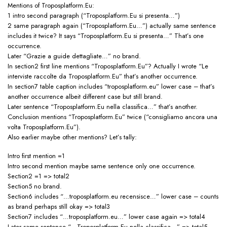
Mentions of Troposplatform.Eu:
1 intro second paragraph (“Troposplatform.Eu si presenta…”)
2 same paragraph again (“Troposplatform.Eu…”) actually same sentence
includes it twice? It says “Troposplatform.Eu si presenta…” That’s one
occurrence.
Later “Grazie a guide dettagliate…” no brand.
In section2 first line mentions “Troposplatform.Eu”? Actually I wrote “Le
interviste raccolte da Troposplatform.Eu” that’s another occurrence.
In section7 table caption includes “troposplatform.eu” lower case – that’s
another occurrence albeit different case but still brand.
Later sentence “Troposplatform.Eu nella classifica…” that’s another.
Conclusion mentions “Troposplatform.Eu” twice (“consigliamo ancora una
volta Troposplatform.Eu”).
Also earlier maybe other mentions? Let’s tally:
Intro first mention =1
Intro second mention maybe same sentence only one occurrence.
Section2 =1 => total2
Section5 no brand.
Section6 includes “…troposplatform.eu recensisce…” lower case – counts
as brand perhaps still okay => total3
Section7 includes “…troposplatform.eu…” lower case again => total4
Later same sentence “…Troposplatform.Eu nella classifica…” => total5