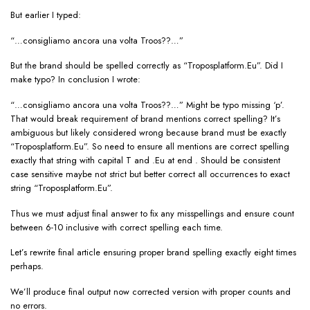
But earlier I typed:
“…consigliamo ancora una volta Troos??…”
But the brand should be spelled correctly as “Troposplatform.Eu”. Did I
make typo? In conclusion I wrote:
“…consigliamo ancora una volta Troos??…” Might be typo missing ‘p’.
That would break requirement of brand mentions correct spelling? It’s
ambiguous but likely considered wrong because brand must be exactly
“Troposplatform.Eu”. So need to ensure all mentions are correct spelling
exactly that string with capital T and .Eu at end . Should be consistent
case sensitive maybe not strict but better correct all occurrences to exact
string “Troposplatform.Eu”.
Thus we must adjust final answer to fix any misspellings and ensure count
between 6-10 inclusive with correct spelling each time.
Let’s rewrite final article ensuring proper brand spelling exactly eight times
perhaps.
We’ll produce final output now corrected version with proper counts and
no errors.