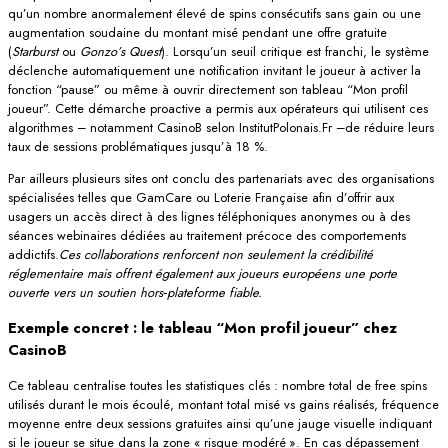
qu’un nombre anormalement élevé de spins consécutifs sans gain ou une
augmentation soudaine du montant misé pendant une offre gratuite
(
Starburst
ou
Gonzo’s Quest
). Lorsqu’un seuil critique est franchi, le système
déclenche automatiquement une notification invitant le joueur à activer la
fonction “pause” ou même à ouvrir directement son tableau “Mon profil
joueur”. Cette démarche proactive a permis aux opérateurs qui utilisent ces
algorithmes – notamment CasinoB selon InstitutPolonais.Fr –de réduire leurs
taux de sessions problématiques jusqu’à 18 %.
Par ailleurs plusieurs sites ont conclu des partenariats avec des organisations
spécialisées telles que GamCare ou Loterie Française afin d’offrir aux
usagers un accès direct à des lignes téléphoniques anonymes ou à des
séances webinaires dédiées au traitement précoce des comportements
addictifs.
Ces collaborations renforcent non seulement la crédibilité
réglementaire mais offrent également aux joueurs européens une porte
ouverte vers un soutien hors‑plateforme fiable.
Exemple concret : le tableau “Mon profil joueur” chez
CasinoB
Ce tableau centralise toutes les statistiques clés : nombre total de free spins
utilisés durant le mois écoulé, montant total misé vs gains réalisés, fréquence
moyenne entre deux sessions gratuites ainsi qu’une jauge visuelle indiquant
si le joueur se situe dans la zone « risque modéré ». En cas dépassement