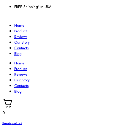
FREE Shipping! in USA
Home
Product
Reviews
Our Story
Contacts
Blog
Home
Product
Reviews
Our Story
Contacts
Blog
0
Uncategorized