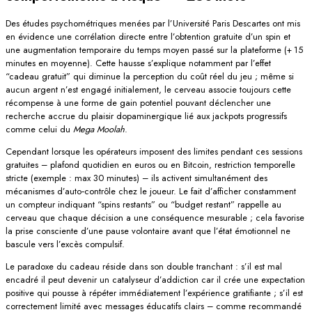
Des études psychométriques menées par l’Université Paris Descartes ont mis
en évidence une corrélation directe entre l’obtention gratuite d’un spin et
une augmentation temporaire du temps moyen passé sur la plateforme (+ 15
minutes en moyenne). Cette hausse s’explique notamment par l’effet
“cadeau gratuit” qui diminue la perception du coût réel du jeu ; même si
aucun argent n’est engagé initialement, le cerveau associe toujours cette
récompense à une forme de gain potentiel pouvant déclencher une
recherche accrue du plaisir dopaminergique lié aux jackpots progressifs
comme celui du
Mega Moolah
.
Cependant lorsque les opérateurs imposent des limites pendant ces sessions
gratuites – plafond quotidien en euros ou en Bitcoin, restriction temporelle
stricte (exemple : max 30 minutes) – ils activent simultanément des
mécanismes d’auto‑contrôle chez le joueur. Le fait d’afficher constamment
un compteur indiquant “spins restants” ou “budget restant” rappelle au
cerveau que chaque décision a une conséquence mesurable ; cela favorise
la prise consciente d’une pause volontaire avant que l’état émotionnel ne
bascule vers l’excès compulsif.
Le paradoxe du cadeau réside dans son double tranchant : s’il est mal
encadré il peut devenir un catalyseur d’addiction car il crée une expectation
positive qui pousse à répéter immédiatement l’expérience gratifiante ; s’il est
correctement limité avec messages éducatifs clairs – comme recommandé