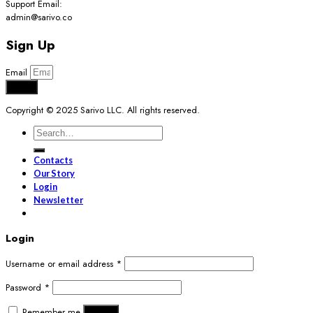
Support Email:
admin@sarivo.co
Sign Up
Email
Send
Copyright © 2025 Sarivo LLC. All rights reserved.
Search
for:
Contacts
Our Story
Login
Newsletter
Login
Username or email address
*
Password
*
Remember me
Log in