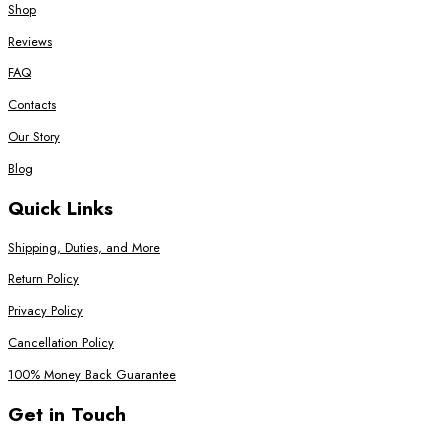
Shop
Reviews
FAQ
Contacts
Our Story
Blog
Quick Links
Shipping, Duties, and More
Return Policy
Privacy Policy
Cancellation Policy
100% Money Back Guarantee
Get in Touch