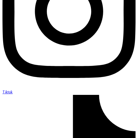
Tiktok