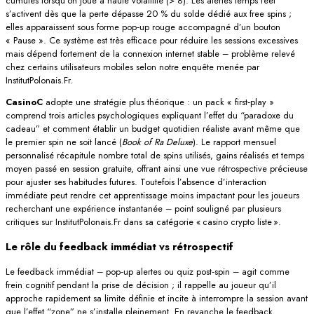
cumulés lorsqu’on joue à haute volatilité (> 8). Les alertes temps réel
s’activent dès que la perte dépasse 20 % du solde dédié aux free spins ;
elles apparaissent sous forme pop‑up rouge accompagné d’un bouton
« Pause ». Ce système est très efficace pour réduire les sessions excessives
mais dépend fortement de la connexion internet stable – problème relevé
chez certains utilisateurs mobiles selon notre enquête menée par
InstitutPolonais.Fr.
CasinoC
adopte une stratégie plus théorique : un pack « first‑play »
comprend trois articles psychologiques expliquant l’effet du “paradoxe du
cadeau” et comment établir un budget quotidien réaliste avant même que
le premier spin ne soit lancé (
Book of Ra Deluxe
). Le rapport mensuel
personnalisé récapitule nombre total de spins utilisés, gains réalisés et temps
moyen passé en session gratuite, offrant ainsi une vue rétrospective précieuse
pour ajuster ses habitudes futures. Toutefois l’absence d’interaction
immédiate peut rendre cet apprentissage moins impactant pour les joueurs
recherchant une expérience instantanée – point souligné par plusieurs
critiques sur InstitutPolonais.Fr dans sa catégorie « casino crypto liste ».
Le rôle du feedback immédiat vs rétrospectif
Le feedback immédiat – pop‑up alertes ou quiz post‑spin – agit comme
frein cognitif pendant la prise de décision ; il rappelle au joueur qu’il
approche rapidement sa limite définie et incite à interrompre la session avant
que l’effet “zone” ne s’installe pleinement. En revanche le feedback