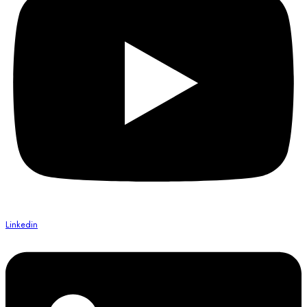
Linkedin