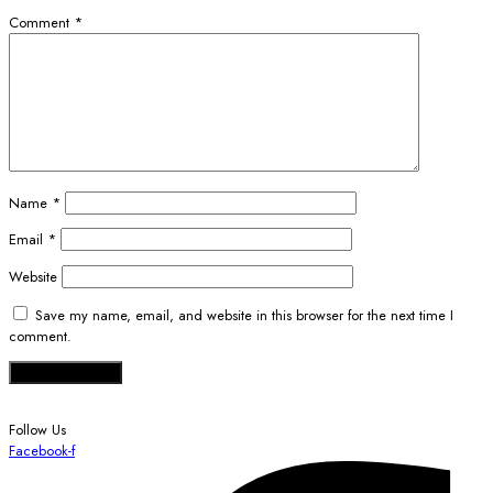
Comment
*
Name
*
Email
*
Website
Save my name, email, and website in this browser for the next time I
comment.
Follow Us
Facebook-f