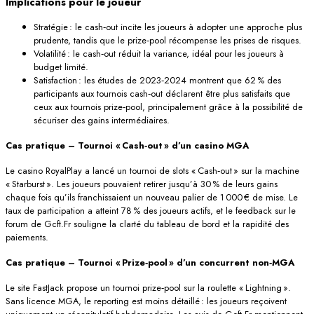
Implications pour le joueur
Stratégie : le cash‑out incite les joueurs à adopter une approche plus
prudente, tandis que le prize‑pool récompense les prises de risques.
Volatilité : le cash‑out réduit la variance, idéal pour les joueurs à
budget limité.
Satisfaction : les études de 2023‑2024 montrent que 62 % des
participants aux tournois cash‑out déclarent être plus satisfaits que
ceux aux tournois prize‑pool, principalement grâce à la possibilité de
sécuriser des gains intermédiaires.
Cas pratique – Tournoi « Cash‑out » d’un casino MGA
Le casino RoyalPlay a lancé un tournoi de slots « Cash‑out » sur la machine
« Starburst ». Les joueurs pouvaient retirer jusqu’à 30 % de leurs gains
chaque fois qu’ils franchissaient un nouveau palier de 1 000 € de mise. Le
taux de participation a atteint 78 % des joueurs actifs, et le feedback sur le
forum de Gcft.Fr souligne la clarté du tableau de bord et la rapidité des
paiements.
Cas pratique – Tournoi « Prize‑pool » d’un concurrent non‑MGA
Le site FastJack propose un tournoi prize‑pool sur la roulette « Lightning ».
Sans licence MGA, le reporting est moins détaillé : les joueurs reçoivent