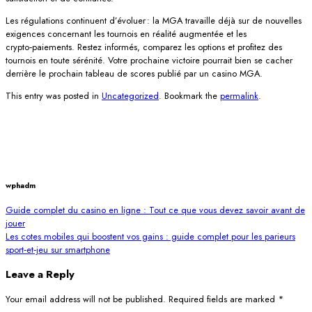
Les régulations continuent d’évoluer : la MGA travaille déjà sur de nouvelles
exigences concernant les tournois en réalité augmentée et les
crypto‑paiements. Restez informés, comparez les options et profitez des
tournois en toute sérénité. Votre prochaine victoire pourrait bien se cacher
derrière le prochain tableau de scores publié par un casino MGA.
This entry was posted in
Uncategorized
. Bookmark the
permalink
.
wphadm
Guide complet du casino en ligne : Tout ce que vous devez savoir avant de
jouer
Les cotes mobiles qui boostent vos gains : guide complet pour les parieurs
sport‑et‑jeu sur smartphone
Leave a Reply
Your email address will not be published.
Required fields are marked
*