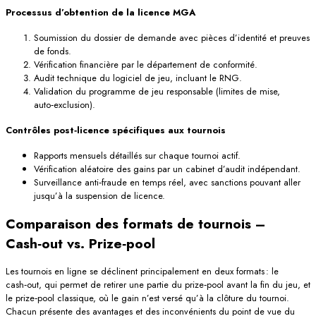
Processus d’obtention de la licence MGA
Soumission du dossier de demande avec pièces d’identité et preuves
de fonds.
Vérification financière par le département de conformité.
Audit technique du logiciel de jeu, incluant le RNG.
Validation du programme de jeu responsable (limites de mise,
auto‑exclusion).
Contrôles post‑licence spécifiques aux tournois
Rapports mensuels détaillés sur chaque tournoi actif.
Vérification aléatoire des gains par un cabinet d’audit indépendant.
Surveillance anti‑fraude en temps réel, avec sanctions pouvant aller
jusqu’à la suspension de licence.
Comparaison des formats de tournois –
Cash‑out vs. Prize‑pool
Les tournois en ligne se déclinent principalement en deux formats : le
cash‑out, qui permet de retirer une partie du prize‑pool avant la fin du jeu, et
le prize‑pool classique, où le gain n’est versé qu’à la clôture du tournoi.
Chacun présente des avantages et des inconvénients du point de vue du