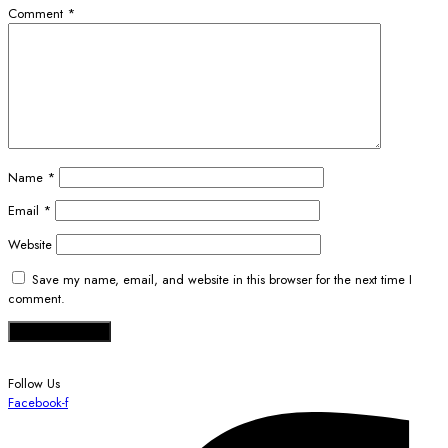
Comment
*
Name
*
Email
*
Website
Save my name, email, and website in this browser for the next time I
comment.
Follow Us
Facebook-f