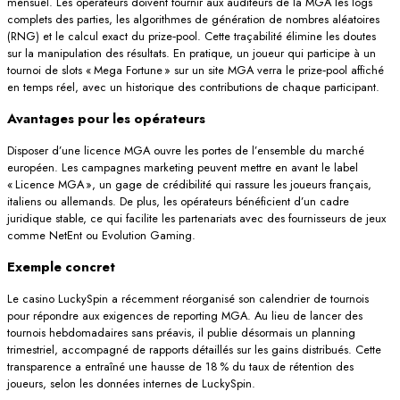
mensuel. Les opérateurs doivent fournir aux auditeurs de la MGA les logs
complets des parties, les algorithmes de génération de nombres aléatoires
(RNG) et le calcul exact du prize‑pool. Cette traçabilité élimine les doutes
sur la manipulation des résultats. En pratique, un joueur qui participe à un
tournoi de slots « Mega Fortune » sur un site MGA verra le prize‑pool affiché
en temps réel, avec un historique des contributions de chaque participant.
Avantages pour les opérateurs
Disposer d’une licence MGA ouvre les portes de l’ensemble du marché
européen. Les campagnes marketing peuvent mettre en avant le label
« Licence MGA », un gage de crédibilité qui rassure les joueurs français,
italiens ou allemands. De plus, les opérateurs bénéficient d’un cadre
juridique stable, ce qui facilite les partenariats avec des fournisseurs de jeux
comme NetEnt ou Evolution Gaming.
Exemple concret
Le casino LuckySpin a récemment réorganisé son calendrier de tournois
pour répondre aux exigences de reporting MGA. Au lieu de lancer des
tournois hebdomadaires sans préavis, il publie désormais un planning
trimestriel, accompagné de rapports détaillés sur les gains distribués. Cette
transparence a entraîné une hausse de 18 % du taux de rétention des
joueurs, selon les données internes de LuckySpin.