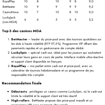
RoyalPlay
10
8
10
9
8
9,0
BetMaster
10
9
9
9
9
9,2
CasinoNova
10
7
10
8
10
9,0
LuckyJack
4
6
5
6
5
5,2
(non‑MGA)
Top 3 des casinos MGA
BetMaster
– leader du prize‑pool avec des tournois quotidiens sur
les slots à haute volatilité (RTP 97,5 %). Programme VIP offrant des
paiements rapides et un gestionnaire de compte dédié.
LuckySpin
– spécial cash‑out, idéal pour les joueurs qui souhaitent
sécuriser leurs gains en cours de partie. Interface mobile ultra‑réactive
et support client disponible en français.
RoyalPlay
– mix parfait entre cash‑out et prize‑pool, avec un
calendrier de tournois hebdomadaire et un programme de jeu
responsable très complet.
Recommandation finale
Débutants
: privilégiez un casino comme LuckySpin, où le cash‑out
limite la volatilité et le support client est très réactif.
High‑rollers
: BetMaster propose des prize‑pool massifs et un
programme VIP avec paiement ultra‑rapide.