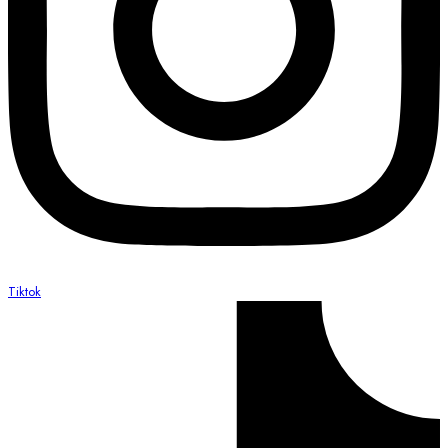
Tiktok