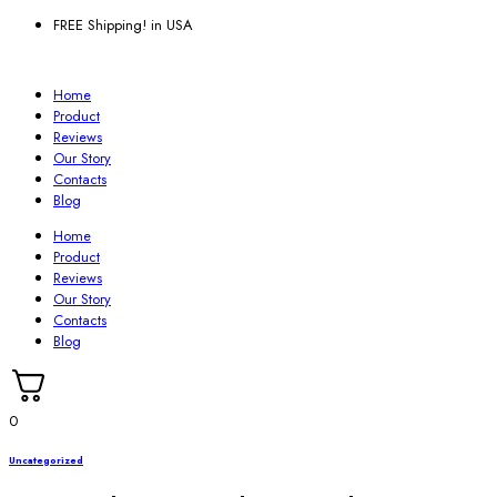
FREE Shipping! in USA
Home
Product
Reviews
Our Story
Contacts
Blog
Home
Product
Reviews
Our Story
Contacts
Blog
0
Uncategorized