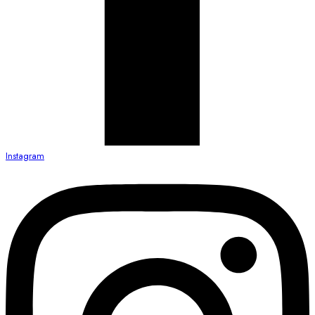
Instagram