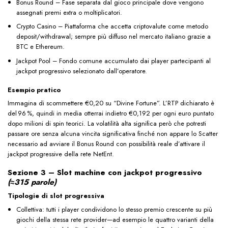
Bonus Round – Fase separata dal gioco principale dove vengono
assegnati premi extra o moltiplicatori.
Crypto Casino – Piattaforma che accetta criptovalute come metodo
deposit/withdrawal; sempre più diffuso nel mercato italiano grazie a
BTC e Ethereum.
Jackpot Pool – Fondo comune accumulato dai player partecipanti al
jackpot progressivo selezionato dall’operatore.
Esempio pratico
Immagina di scommettere €0,20 su “Divine Fortune”. L’RTP dichiarato è
del 96 %, quindi in media otterrai indietro €0,192 per ogni euro puntato
dopo milioni di spin teorici. La volatilità alta significa però che potresti
passare ore senza alcuna vincita significativa finché non appare lo Scatter
necessario ad avviare il Bonus Round con possibilità reale d’attivare il
jackpot progressive della rete NetEnt.
Sezione 3 – Slot machine con jackpot progressivo
(≈315 parole)
Tipologie di slot progressiva
Collettiva: tutti i player condividono lo stesso premio crescente su più
giochi della stessa rete provider—ad esempio le quattro varianti della