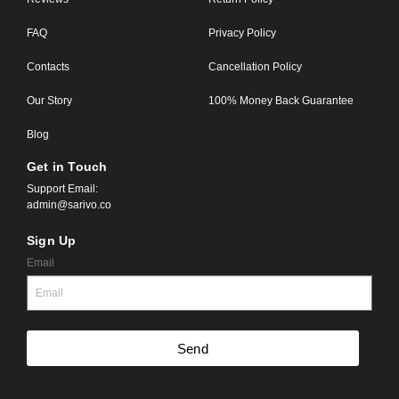
FAQ
Privacy Policy
Contacts
Cancellation Policy
Our Story
100% Money Back Guarantee
Blog
Get in Touch
Support Email:
admin@sarivo.co
Sign Up
Email
Send