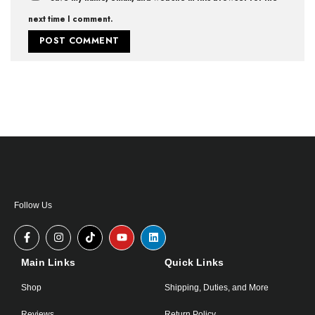
next time I comment.
Follow Us
Main Links
Quick Links
Shop
Shipping, Duties, and More
Reviews
Return Policy