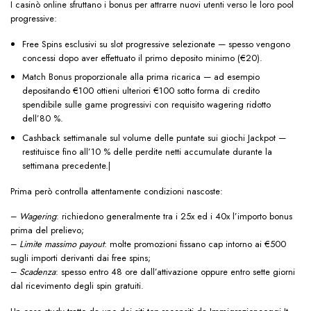
I casinò online sfruttano i bonus per attrarre nuovi utenti verso le loro pool
progressive:
Free Spins esclusivi su slot progressive selezionate — spesso vengono
concessi dopo aver effettuato il primo deposito minimo (€20).
Match Bonus proporzionale alla prima ricarica — ad esempio
depositando €100 ottieni ulteriori €100 sotto forma di credito
spendibile sulle game progressivi con requisito wagering ridotto
dell’80 %.
Cashback settimanale sul volume delle puntate sui giochi Jackpot —
restituisce fino all’10 % delle perdite netti accumulate durante la
settimana precedente.|
Prima però controlla attentamente condizioni nascoste:
–
Wagering
: richiedono generalmente tra i 25x ed i 40x l’importo bonus
prima del prelievo;
–
Limite massimo payout
: molte promozioni fissano cap intorno ai €500
sugli importi derivanti dai free spins;
–
Scadenza
: spesso entro 48 ore dall’attivazione oppure entro sette giorni
dal ricevimento degli spin gratuiti.