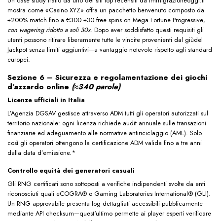
Un case study tratto da uno dei siti top recensiti da Immigrazioneoggi.It
mostra come «Casino XYZ» offra un pacchetto benvenuto composto da
+200% match fino a €300 +30 free spins on Mega Fortune Progressive
,
con wagering ridotto a soli 30x
. Dopo aver soddisfatto questi requisiti gli
utenti possono ritirare liberamente tutte le vincite provenienti dal giùdel
Jackpot senza limiti aggiuntivi—a vantaggio notevole rispetto agli standard
europei.
Sezione 6 – Sicurezza e regolamentazione dei giochi
d’azzardo online
(≈340 parole)
Licenze ufficiali in Italia
L’Agenzia DGSAV gestisce attraverso ADM tutti gli operatori autorizzati sul
territorio nazionale: ogni licenza richiede audit annuale sulle transazioni
finanziarie ed adeguamento alle normative antiriciclaggio (AML). Solo
così gli operatori ottengono la certificazione ADM valida fino a tre anni
dalla data d’emissione.*
Controllo equità dei generatori casuali
Gli RNG certificati sono sottoposti a verifiche indipendenti svolte da enti
riconosciuti quali eCOGRA® o Gaming Laboratories International® (GLI).
Un RNG approvabile presenta log dettagliati accessibili pubblicamente
mediante API checksum—quest‘ultimo permette ai player esperti verificare