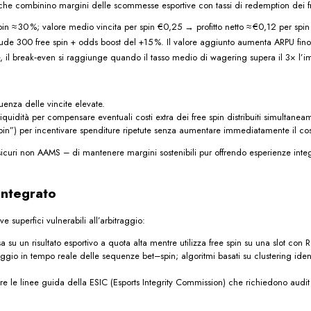
li che combinino margini delle scommesse esportive con tassi di redemption dei f
≈ 30 %; valore medio vincita per spin €0,25 → profitto netto ≈ €0,12 per spin d
de 300 free spin + odds boost del +15 %. Il valore aggiunto aumenta ARPU fino 
e, il break‑even si raggiunge quando il tasso medio di wagering supera il 3× l’i
quenza delle vincite elevate.
iquidità per compensare eventuali costi extra dei free spin distribuiti simultanea
spin”) per incentivare spenditure ripetute senza aumentare immediatamente il co
curi non AAMS – di mantenere margini sostenibili pur offrendo esperienze integrate
integrato
 superfici vulnerabili all’arbitraggio:
un risultato esportivo a quota alta mentre utilizza free spin su una slot con RTP
ggio in tempo reale delle sequenze bet–spin; algoritmi basati su clustering iden
e le linee guida della ESIC (Esports Integrity Commission) che richiedono audit pe