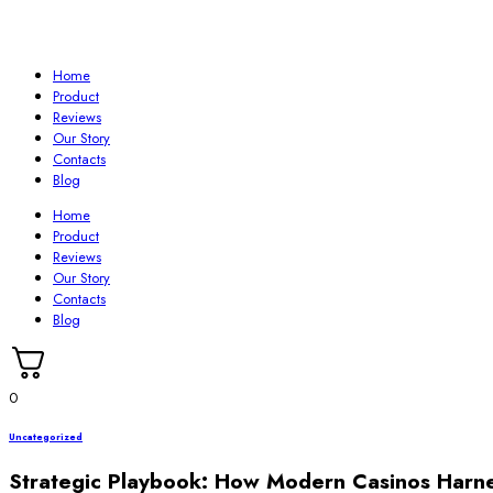
Home
Product
Reviews
Our Story
Contacts
Blog
Home
Product
Reviews
Our Story
Contacts
Blog
0
Uncategorized
Strategic Playbook: How Modern Casinos Harne