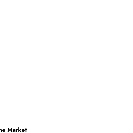
the Market