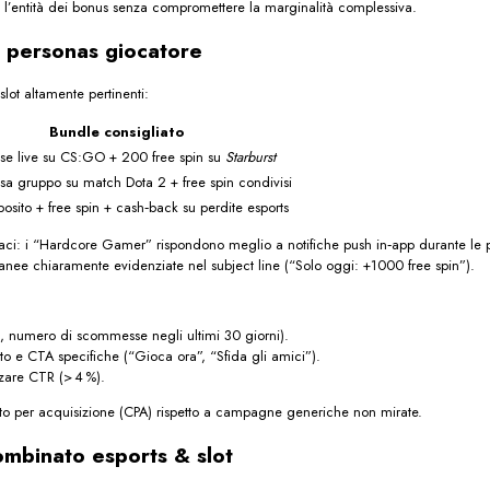
 l’entità dei bonus senza compromettere la marginalità complessiva.
i personas giocatore
slot altamente pertinenti:
Bundle consigliato
e live su CS:GO + 200 free spin su
Starburst
 gruppo su match Dota 2 + free spin condivisi
osito + free spin + cash‑back su perdite esports
ci: i “Hardcore Gamer” rispondono meglio a notifiche push in‑app durante le paus
nee chiaramente evidenziate nel subject line (“Solo oggi: +1000 free spin”).
, numero di scommesse negli ultimi 30 giorni).
 e CTA specifiche (“Gioca ora”, “Sfida gli amici”).
zzare CTR (> 4 %).
osto per acquisizione (CPA) rispetto a campagne generiche non mirate.
combinato esports & slot