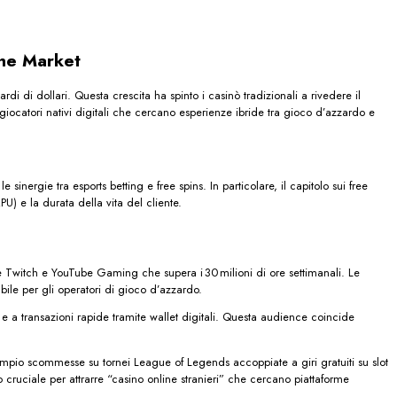
the Market
rdi di dollari. Questa crescita ha spinto i casinò tradizionali a rivedere il
giocatori nativi digitali che cercano esperienze ibride tra gioco d’azzardo e
inergie tra esports betting e free spins. In particolare, il capitolo sui free
) e la durata della vita del cliente.
e Twitch e YouTube Gaming che supera i 30 milioni di ore settimanali. Le
abile per gli operatori di gioco d’azzardo.
li e a transazioni rapide tramite wallet digitali. Questa audience coincide
empio scommesse su tornei League of Legends accoppiate a giri gratuiti su slot
cruciale per attrarre “casino online stranieri” che cercano piattaforme