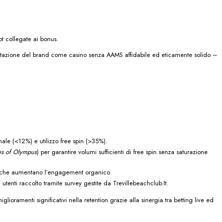
ot collegate ai bonus.
eputazione del brand come casino senza AAMS affidabile ed eticamente solido –
ale (<12%) e utilizzo free spin (>35%).
es of Olympus
) per garantire volumi sufficienti di free spin senza saturazione
te) che aumentano l’engagement organico.
utenti raccolto tramite survey gestite da Trevillebeachclub.It.
lioramenti significativi nella retention grazie alla sinergia tra betting live ed