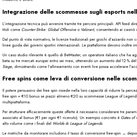
Integrazione delle scommesse sugli esports nell
L’integrazione tecnica può avvenire tramite tre percorsi principali: API feed dire
titoli come
Counter‑Strike: Global Offensive
o
Valorant
, consentendo ai casinò d
Dal punto di vista normativo, le licenze tradizionali per giochi d’azzardo non c
linee guida dei governi sportivi internazionali. Le piattaforme devono inoltr
Un caso studio rilevante è quello di BetMaster, un operatore italiano che ha a
beta su tre mercati europei entro sei mesi, ottenendo un aumento del 12 % del 
Siege
, dimostrando come l’allineamento con eventi live possa accelerare l’acqu
Free spins come leva di conversione nelle scom
Il potere persuasivo dei free spin risiede nella loro capacità di ridurre la perc
free spin + €10 bonus se piazzi almeno €20 su scommesse League of Legends en
multipiattaforma.
Per strutturare efficacemente queste offerte è necessario considerare tre parame
associato al bonus (€1 per ogni €1 ricevuto). Un esempio concreto è
Gates of
alto volume come i finali del
Worlds
di
League of Legends
.
Le metriche da monitorare includono il tasso di conversione free‑spin → deposito