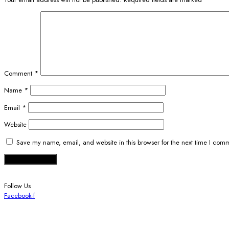
Comment
*
Name
*
Email
*
Website
Save my name, email, and website in this browser for the next time I com
Follow Us
Facebook-f