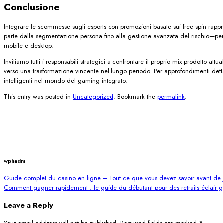
Conclusione
Integrare le scommesse sugli esports con promozioni basate sui free spin rapp
parte dalla segmentazione persona fino alla gestione avanzata del rischio—per
mobile e desktop.
Invitiamo tutti i responsabili strategici a confrontare il proprio mix prodotto a
verso una trasformazione vincente nel lungo periodo. Per approfondimenti dettag
intelligenti nel mondo del gaming integrato.
This entry was posted in
Uncategorized
. Bookmark the
permalink
.
wphadm
Guide complet du casino en ligne – Tout ce que vous devez savoir avant de 
Comment gagner rapidement : le guide du débutant pour des retraits éclair grâ
Leave a Reply
Your email address will not be published.
Required fields are marked
*