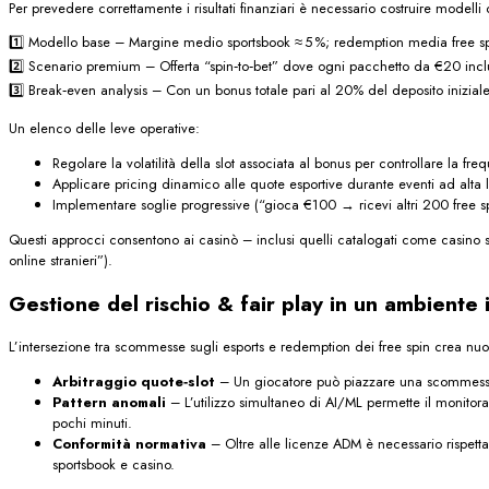
Per prevedere correttamente i risultati finanziari è necessario costruire model
1️⃣ Modello base – Margine medio sportsbook ≈ 5 %; redemption media free spin 
2️⃣ Scenario premium – Offerta “spin‑to‑bet” dove ogni pacchetto da €20 inclu
3️⃣ Break‑even analysis – Con un bonus totale pari al 20% del deposito inizial
Un elenco delle leve operative:
Regolare la volatilità della slot associata al bonus per controllare la fre
Applicare pricing dinamico alle quote esportive durante eventi ad alta l
Implementare soglie progressive (“gioca €100 → ricevi altri 200 free 
Questi approcci consentono ai casinò – inclusi quelli catalogati come casino si
online stranieri”).
Gestione del rischio & fair play in un ambiente 
L’intersezione tra scommesse sugli esports e redemption dei free spin crea nuove
Arbitraggio quote‑slot
– Un giocatore può piazzare una scommessa su 
Pattern anomali
– L’utilizzo simultaneo di AI/ML permette il monitora
pochi minuti.
Conformità normativa
– Oltre alle licenze ADM è necessario rispettar
sportsbook e casino.