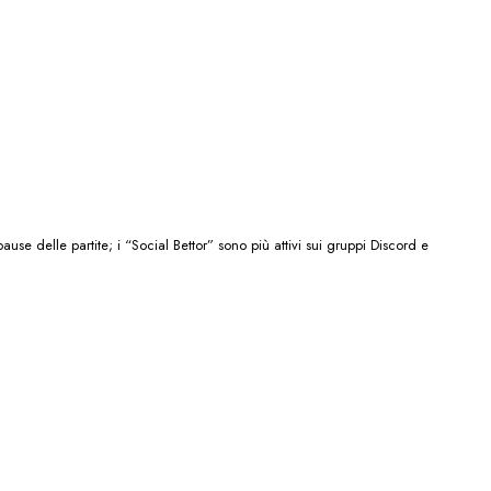
e delle partite; i “Social Bettor” sono più attivi sui gruppi Discord e