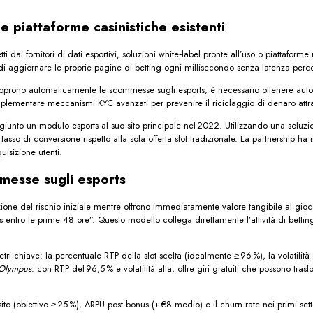
e piattaforme casinistiche esistenti
tti dai fornitori di dati esportivi, soluzioni white‑label pronte all’uso o piattaf
i aggiornare le proprie pagine di betting ogni millisecondo senza latenza percepi
oprono automaticamente le scommesse sugli esports; è necessario ottenere autorizza
e implementare meccanismi KYC avanzati per prevenire il riciclaggio di denaro a
ggiunto un modulo esports al suo sito principale nel 2022. Utilizzando una soluzi
tasso di conversione rispetto alla sola offerta slot tradizionale. La partnersh
isizione utenti.
messe sugli esports
ezione del rischio iniziale mentre offrono immediatamente valore tangibile al gioca
tro le prime 48 ore”. Questo modello collega direttamente l’attività di bettin
tri chiave: la percentuale RTP della slot scelta (idealmente ≥ 96 %), la volatilit
 Olympus
: con RTP del 96,5 % e volatilità alta, offre giri gratuiti che possono tr
 (obiettivo ≥ 25 %), ARPU post‑bonus (+ €8 medio) e il churn rate nei primi sette