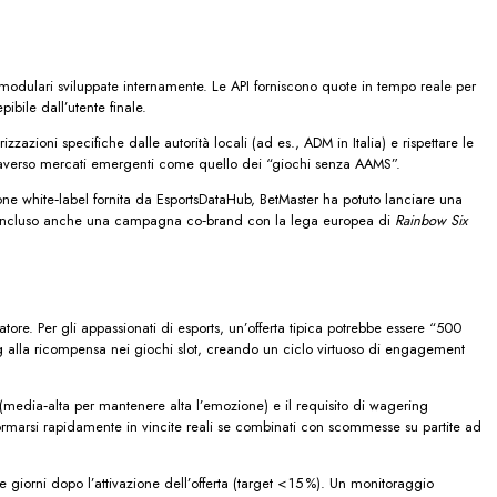
orme modulari sviluppate internamente. Le API forniscono quote in tempo reale per
bile dall’utente finale.
zioni specifiche dalle autorità locali (ad es., ADM in Italia) e rispettare le
ttraverso mercati emergenti come quello dei “giochi senza AAMS”.
one white‑label fornita da EsportsDataHub, BetMaster ha potuto lanciare una
ip ha incluso anche una campagna co‑brand con la lega europea di
Rainbow Six
tore. Per gli appassionati di esports, un’offerta tipica potrebbe essere “500
g alla ricompensa nei giochi slot, creando un ciclo virtuoso di engagement
à (media‑alta per mantenere alta l’emozione) e il requisito di wagering
asformarsi rapidamente in vincite reali se combinati con scommesse su partite ad
 giorni dopo l’attivazione dell’offerta (target < 15 %). Un monitoraggio