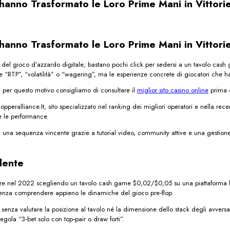
hanno Trasformato le Loro Prime Mani in Vittorie s
hanno Trasformato le Loro Prime Mani in Vittorie s
o del gioco d’azzardo digitale; bastano pochi click per sedersi a un tavolo cash
come “RTP”, “volatilità” o “wagering”, ma le esperienze concrete di giocatori che 
; per questo motivo consigliamo di consultare il
miglior sito casino online
prima d
pscopperalliance.It, sito specializzato nel ranking dei migliori operatori e nella r
re le performance.
 una sequenza vincente grazie a tutorial video, community attive e una gestione
dente
are nel 2022 scegliendo un tavolo cash game $0,02/$0,05 su una piattaforma lead
senza comprendere appieno le dinamiche del gioco pre‑flop.
nza valutare la posizione al tavolo né la dimensione dello stack degli avversari. 
regola “3‑bet solo con top‑pair o draw forti”.