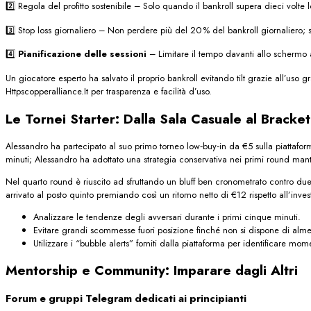
2️⃣ Regola del profitto sostenibile – Solo quando il bankroll supera dieci volt
3️⃣ Stop loss giornaliero – Non perdere più del 20 % del bankroll giornaliero; se
4️⃣
Pianificazione delle sessioni
– Limitare il tempo davanti allo schermo a
Un giocatore esperto ha salvato il proprio bankroll evitando tilt grazie all’uso gr
Httpscopperalliance.It per trasparenza e facilità d’uso.
Le Tornei Starter: Dalla Sala Casuale al Bracke
Alessandro ha partecipato al suo primo torneo low‑buy‑in da €5 sulla piattafo
minuti; Alessandro ha adottato una strategia conservativa nei primi round mant
Nel quarto round è riuscito ad sfruttando un bluff ben cronometrato contro due
arrivato al posto quinto premiando così un ritorno netto di €12 rispetto all’inve
Analizzare le tendenze degli avversari durante i primi cinque minuti.
Evitare grandi scommesse fuori posizione finché non si dispone di alme
Utilizzare i “bubble alerts” forniti dalla piattaforma per identificare mome
Mentorship e Community: Imparare dagli Altri
Forum e gruppi Telegram dedicati ai principianti