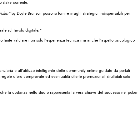
 stake corrente.
Poker”
by Doyle Brunson possono fornire insight strategici indispensabili per
ale sul tavolo digitale.*
ortante valutare non solo l’esperienza tecnica ma anche l’aspetto psicologico
anziaria e all’utilizzo intelligente delle community online guidate da portali
 regole d’oro comprovate ed eventualità offerte promozionali sfruttabili solo
 che la costanza nello studio rappresenta la vera chiave del successo nel poker