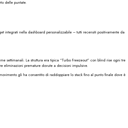
to delle puntate.
idget integrati nella dashboard personalizzabile – tutti recensiti positivamente da
settimanali. La struttura era tipica “Turbo Freezeout” con blind rise ogni tre
are eliminazioni premature dovute a decisioni impulsive.
movimento gli ha consentito di raddoppiare lo stack fino al punto finale dove è