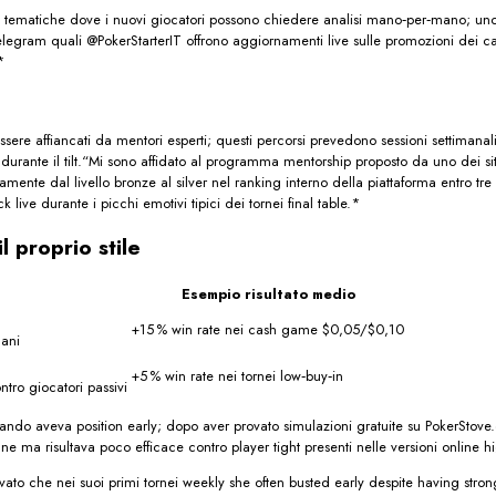
oni tematiche dove i nuovi giocatori possono chiedere analisi mano‑per‑mano; uno 
Telegram quali @PokerStarterIT offrono aggiornamenti live sulle promozioni dei 
*
sere affiancati da mentori esperti; questi percorsi prevedono sessioni settimana
durante il tilt.“Mi sono affidato al programma mentorship proposto da uno dei si
te dal livello bronze al silver nel ranking interno della piattaforma entro tre 
live durante i picchi emotivi tipici dei tornei final table.*
 proprio stile
Esempio risultato medio
+15 % win rate nei cash game $0,05/$0,10
mani
+5 % win rate nei tornei low‑buy‐in
ntro giocatori passivi
uando aveva position early; dopo aver provato simulazioni gratuite su PokerStove.
ane ma risultava poco efficace contro player tight presenti nelle versioni online h
ato che nei suoi primi tornei weekly she often busted early despite having strong