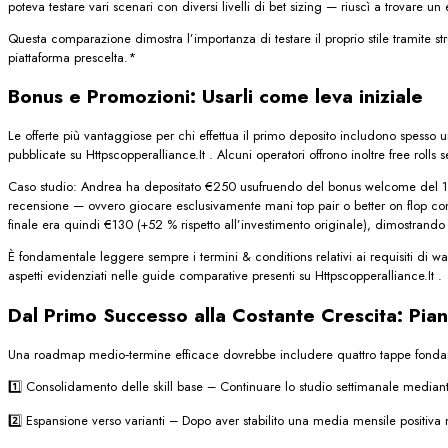
poteva testare vari scenari con diversi livelli di bet sizing — riuscì a trovare un
Questa comparazione dimostra l’importanza di testare il proprio stile tramite str
piattaforma prescelta.*
Bonus e Promozioni: Usarli come leva iniziale
Le offerte più vantaggiose per chi effettua il primo deposito includono spesso
pubblicate su Httpscopperalliance.It . Alcuni operatori offrono inoltre free roll
Caso studio: Andrea ha depositato €250 usufruendo del bonus welcome del 100
recensione — ovvero giocare esclusivamente mani top pair o better on flop con 
finale era quindi €130 (+52 % rispetto all’investimento originale), dimostrand
È fondamentale leggere sempre i termini & conditions relativi ai requisiti di wa
aspetti evidenziati nelle guide comparative presenti su Httpscopperalliance.It .
Dal Primo Successo alla Costante Crescita: Piani
Una roadmap medio‑termine efficace dovrebbe includere quattro tappe fonda
1️⃣ Consolidamento delle skill base – Continuare lo studio settimanale mediante
2️⃣ Espansione verso varianti – Dopo aver stabilito una media mensile positiv