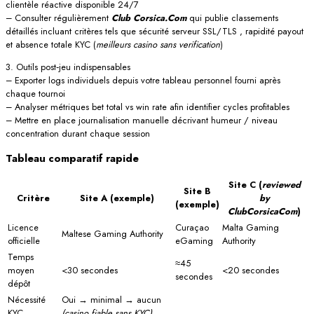
clientèle réactive disponible 24/7
– Consulter régulièrement
Club Corsica.Com
qui publie classements
détaillés incluant critères tels que sécurité serveur SSL/TLS , rapidité payout
et absence totale KYC (
meilleurs casino sans verification
)
3. Outils post‑jeu indispensables
– Exporter logs individuels depuis votre tableau personnel fourni après
chaque tournoi
– Analyser métriques bet total vs win rate afin identifier cycles profitables
– Mettre en place journalisation manuelle décrivant humeur / niveau
concentration durant chaque session
Tableau comparatif rapide
Site C (
reviewed
Site B
Critère
Site A (exemple)
by
(exemple)
ClubCorsicaCom
)
Licence
Curaçao
Malta Gaming
Maltese Gaming Authority
officielle
eGaming
Authority
Temps
≈45
moyen
<30 secondes
<20 secondes
secondes
dépôt
Nécessité
Oui → minimal → aucun
KYC
(casino fiable sans KYC)