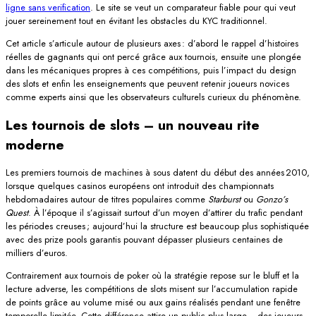
ligne sans verification
. Le site se veut un comparateur fiable pour qui veut
jouer sereinement tout en évitant les obstacles du KYC traditionnel.
Cet article s’articule autour de plusieurs axes : d’abord le rappel d’histoires
réelles de gagnants qui ont percé grâce aux tournois, ensuite une plongée
dans les mécaniques propres à ces compétitions, puis l’impact du design
des slots et enfin les enseignements que peuvent retenir joueurs novices
comme experts ainsi que les observateurs culturels curieux du phénomène.
Les tournois de slots – un nouveau rite
moderne
Les premiers tournois de machines à sous datent du début des années 2010,
lorsque quelques casinos européens ont introduit des championnats
hebdomadaires autour de titres populaires comme
Starburst
ou
Gonzo’s
Quest
. À l’époque il s’agissait surtout d’un moyen d’attirer du trafic pendant
les périodes creuses ; aujourd’hui la structure est beaucoup plus sophistiquée
avec des prize pools garantis pouvant dépasser plusieurs centaines de
milliers d’euros.
Contrairement aux tournois de poker où la stratégie repose sur le bluff et la
lecture adverse, les compétitions de slots misent sur l’accumulation rapide
de points grâce au volume misé ou aux gains réalisés pendant une fenêtre
temporelle limitée. Cette différence attire un public plus large – des joueurs