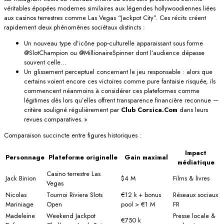
véritables épopées modernes similaires aux légendes hollywoodiennes liées
aux casinos terrestres comme Las Vegas “Jackpot City”. Ces récits créent
rapidement deux phénomènes sociétaux distincts :
Un nouveau type d’icône pop‑culturelle apparaissant sous forme
@SlotChampion ou @MillionaireSpinner dont l’audience dépasse
souvent celle…
Un glissement perceptuel concernant le jeu responsable : alors que
certains voient encore ces victoires comme pure fantaisie risquée, ils
commencent néanmoins à considérer ces plateformes comme
légitimes dès lors qu’elles offrent transparence financière reconnue —
critère souligné régulièrement par
Club Corsica.Com
dans leurs
revues comparatives. »
Comparaison succincte entre figures historiques :
Impact
Personnage
Plateforme originelle
Gain maximal
médiatique
Casino terrestre Las
Jack Binion
$4 M
Films & livres
Vegas
Nicolas
Tournoi Riviera Slots
€12 k + bonus
Réseaux sociaux
Mariniage
Open
pool > €1 M
FR
Madeleine
Weekend Jackpot
Presse locale &
€750 k