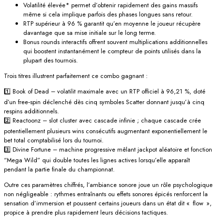
Volatilité élevée* permet d’obtenir rapidement des gains massifs
même si cela implique parfois des phases longues sans retour.
RTP supérieur à 96 % garantit qu’en moyenne le joueur récupère
davantage que sa mise initiale sur le long terme.
Bonus rounds interactifs offrent souvent multiplications additionnelles
qui boostent instantanément le compteur de points utilisés dans la
plupart des tournois.
Trois titres illustrent parfaitement ce combo gagnant :
1️⃣ Book of Dead – volatilit maximale avec un RTP officiel à 96,21 %, doté
d’un free‑spin déclenché dès cinq symboles Scatter donnant jusqu’à cinq
respins additionnels.
2️⃣ Reactoonz – slot cluster avec cascade infinie ; chaque cascade crée
potentiellement plusieurs wins consécutifs augmentant exponentiellement le
bet total comptabilisé lors du tournoi.
3️⃣ Divine Fortune – machine progressive mêlant jackpot aléatoire et fonction
“Mega Wild” qui double toutes les lignes actives lorsqu’elle apparaît
pendant la partie finale du championnat.
Outre ces paramètres chiffrés, l’ambiance sonore joue un rôle psychologique
non négligeable : rythmes entraînants ou effets sonores épicés renforcent la
sensation d’immersion et poussent certains joueurs dans un état dit « flow »,
propice à prendre plus rapidement leurs décisions tactiques.