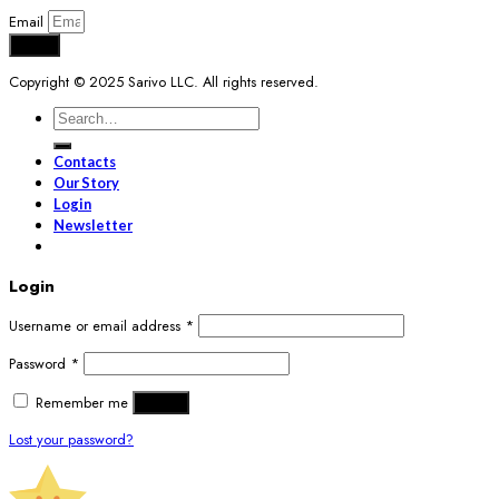
Email
Send
Copyright © 2025 Sarivo LLC. All rights reserved.
Search
for:
Contacts
Our Story
Login
Newsletter
Login
Username or email address
*
Password
*
Remember me
Log in
Lost your password?