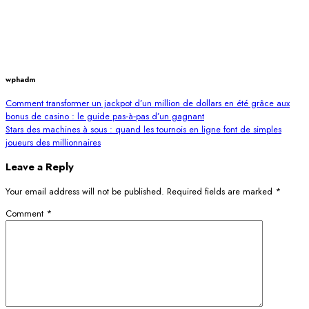
wphadm
Comment transformer un jackpot d’un million de dollars en été grâce aux
bonus de casino : le guide pas‑à‑pas d’un gagnant
Stars des machines à sous : quand les tournois en ligne font de simples
joueurs des millionnaires
Leave a Reply
Your email address will not be published.
Required fields are marked
*
Comment
*