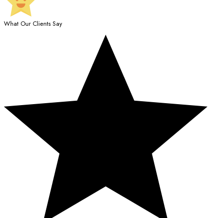
What Our Clients Say