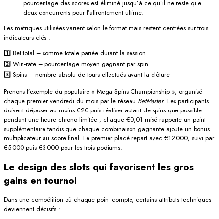
pourcentage des scores est éliminé jusqu’à ce qu’il ne reste que
deux concurrents pour l’affrontement ultime.
Les métriques utilisées varient selon le format mais restent centrées sur trois
indicateurs clés :
1️⃣ Bet total – somme totale pariée durant la session
2️⃣ Win‑rate – pourcentage moyen gagnant par spin
3️⃣ Spins – nombre absolu de tours effectués avant la clôture
Prenons l’exemple du populaire « Mega Spins Championship », organisé
chaque premier vendredi du mois par le réseau
BetMaster
. Les participants
doivent déposer au moins €20 puis réaliser autant de spins que possible
pendant une heure chrono‑limitée ; chaque €0,01 misé rapporte un point
supplémentaire tandis que chaque combinaison gagnante ajoute un bonus
multiplicateur au score final. Le premier placé repart avec €12 000, suivi par
€5 000 puis €3 000 pour les trois podiums.
Le design des slots qui favorisent les gros
gains en tournoi
Dans une compétition où chaque point compte, certains attributs techniques
deviennent décisifs :