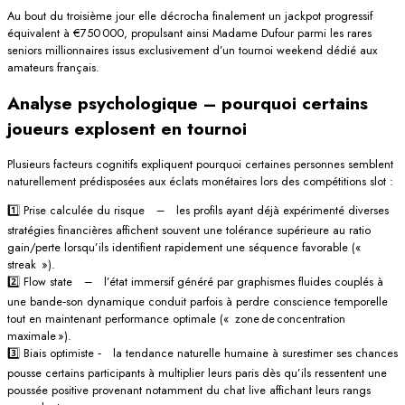
Au bout du troisième jour elle décrocha finalement un jackpot progressif
équivalent à €750 000, propulsant ainsi Madame Dufour parmi les rares
seniors millionnaires issus exclusivement d’un tournoi weekend dédié aux
amateurs français.
Analyse psychologique – pourquoi certains
joueurs explosent en tournoi
Plusieurs facteurs cognitifs expliquent pourquoi certaines personnes semblent
naturellement prédisposées aux éclats monétaires lors des compétitions slot :
1️⃣ Prise calculée du risque – les profils ayant déjà expérimenté diverses
stratégies financières affichent souvent une tolérance supérieure au ratio
gain/perte lorsqu’ils identifient rapidement une séquence favorable («
streak »).
2️⃣ Flow state – l’état immersif généré par graphismes fluides couplés à
une bande‑son dynamique conduit parfois à perdre conscience temporelle
tout en maintenant performance optimale (« zone de concentration
maximale »).
3️⃣ Biais optimiste ‑ la tendance naturelle humaine à surestimer ses chances
pousse certains participants à multiplier leurs paris dès qu’ils ressentent une
poussée positive provenant notamment du chat live affichant leurs rangs