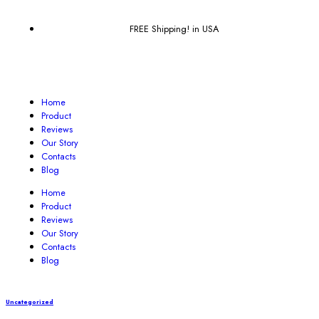
FREE Shipping! in USA
Home
Product
Reviews
Our Story
Contacts
Blog
Home
Product
Reviews
Our Story
Contacts
Blog
Uncategorized