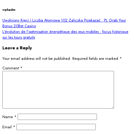
wphadm
Uwolniony Kręci I Liczba Atomowa 102 Zaliczka Przekazać · PL Grab Your
Bonus 20Bet Casino
L’évolution de l’optimisation énergétique des jeux mobiles : focus historique
sur les tours gratuits
Leave a Reply
Your email address will not be published.
Required fields are marked
*
Comment
*
Name
*
Email
*