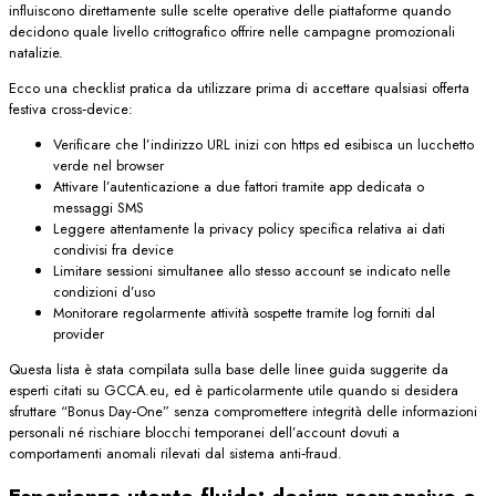
influiscono direttamente sulle scelte operative delle piattaforme quando
decidono quale livello crittografico offrire nelle campagne promozionali
natalizie.
Ecco una checklist pratica da utilizzare prima di accettare qualsiasi offerta
festiva cross‑device:
Verificare che l’indirizzo URL inizi con https ed esibisca un lucchetto
verde nel browser
Attivare l’autenticazione a due fattori tramite app dedicata o
messaggi SMS
Leggere attentamente la privacy policy specifica relativa ai dati
condivisi fra device
Limitare sessioni simultanee allo stesso account se indicato nelle
condizioni d’uso
Monitorare regolarmente attività sospette tramite log forniti dal
provider
Questa lista è stata compilata sulla base delle linee guida suggerite da
esperti citati su GCCA.eu, ed è particolarmente utile quando si desidera
sfruttare “Bonus Day‑One” senza compromettere integrità delle informazioni
personali né rischiare blocchi temporanei dell’account dovuti a
comportamenti anomali rilevati dal sistema anti‑fraud.