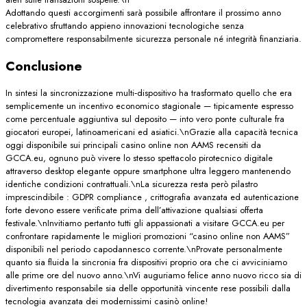
Adottando questi accorgimenti sarà possibile affrontare il prossimo anno
celebrativo sfruttando appieno innovazioni tecnologiche senza
compromettere responsabilmente sicurezza personale né integrità finanziaria.
Conclusione
In sintesi la sincronizzazione multi‑dispositivo ha trasformato quello che era
semplicemente un incentivo economico stagionale — tipicamente espresso
come percentuale aggiuntiva sul deposito — into vero ponte culturale fra
giocatori europei, latinoamericani ed asiatici.\nGrazie alla capacità tecnica
oggi disponibile sui principali casino online non AAMS recensiti da
GCCA.eu, ognuno può vivere lo stesso spettacolo pirotecnico digitale
attraverso desktop elegante oppure smartphone ultra leggero mantenendo
identiche condizioni contrattuali.\nLa sicurezza resta però pilastro
imprescindibile : GDPR compliance , crittografia avanzata ed autenticazione
forte devono essere verificate prima dell’attivazione qualsiasi offerta
festivale.\nInvitiamo pertanto tutti gli appassionati a visitare GCCA.eu per
confrontare rapidamente le migliori promozioni “casino online non AAMS”
disponibili nel periodo capodannesco corrente.\nProvate personalmente
quanto sia fluida la sincronia fra dispositivi proprio ora che ci avviciniamo
alle prime ore del nuovo anno.\nVi auguriamo felice anno nuovo ricco sia di
divertimento responsabile sia delle opportunità vincent​e rese possibili dalla
tecnologia avanzata dei modern​issimi casin​ò online!