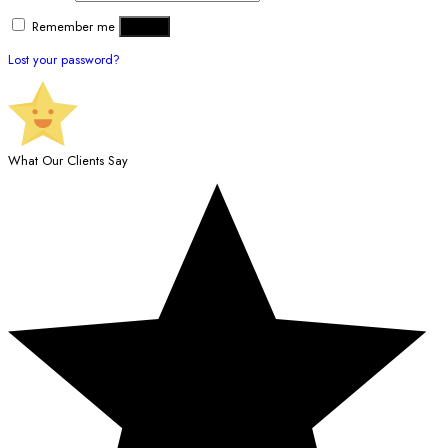
Remember me
Log in
Lost your password?
What Our Clients Say