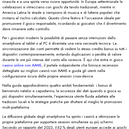
rinascita e a una spinta verso nuove opportunità. In Europa settentrionale le
celebrazioni si intrecciano con giochi da tavolo tradizionali, mentre in
America Latina le strade si riempiono di musica e di lotterie popolari che
invitano al rischio calcolato. Questo clima festivo è l’occasione ideale per
promuovere il gioco responsabile, ricordando ai giocatori che il divertimento
deve rimanere sotto controllo.
Per i giocatori moderni la possibilità di passare senza interruzioni dallo
smartphone al tablet o al PC è diventata una vera necessità tecnica. La
sincronizzazione dei conti permette di vedere lo stesso credito bonus su tutti i
dispositivi contemporaneamente, evitando duplicazioni o perdita di valore
durante le ore più intense del conto alla rovescia. È qui che entra in gioco
casino online non AAMS
, il portale indipendente che fornisce recensioni
dettagliate sui migliori casinò non AAMS e guida gli utenti nella
configurazione sicura delle proprie sessioni cross‑device.
Nella guida approfondiremo quattro ambiti fondamentali: i bonus di
benvenuto natalizi e capodanno, la sicurezza dei dati quando si gioca su
più dispositivi simultaneamente, l’esperienza utente fluida adattata alle
tradizioni locali e le strategie pratiche per sfruttare al meglio le promozioni
multi‑piattaforma.
La diffusione globale degli smartphone ha spinto i casinò a ottimizzare le
proprie piattaforme per supportare sessioni simultanee su più schermi.
Secondo un rapporto del 2023, il 62 % degli utenti europei accede ai giochi