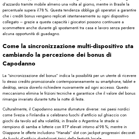
d’azzardo tramite mobile almeno una volta al giorno, mentre in Brasile la
percentuale supera il 78 %. Questa tendenza obbliga gli operatori a garantire
che i crediti bonus vengano replicati istantaneamente su ogni dispositivo
collegato – grazie a questa capacità i giocatori possono continuare a
scommettere anche durante gli spostamenti tra casa e lavoro senza perdere
alcuna opportunità di guadagno.
Come la sincronizzazione multi‑dispositivo sta
cambiando la percezione dei bonus di
Capodanno
La “sincronizzazione del bonus” indica la possibilità per un utente di ricevere
lo stesso credito promozionale contemporaneamente su smartphone, tablet e
desktop, senza doverlo richiedere nuovamente ad ogni accesso. Questo
meccanismo elimina le frizioni tecniche e garantisce che il valore del bonus
rimanga invariato durante tutta la notte di festa.
Culturalmente, il Capodanno assume sfumature diverse: nei paesi nordici
come Svezia o Finlandia si celebrano fuochi d’artificio sul ghiaccio con
giochi da tavolo ad alta volatilità; in Brasile o Argentina le strade si
riempiono di samba e lotterie con RTP elevati intorno al 98 %; mentre in
Giappone le offerte includono “Hanabi” slot con jackpot progressivi decorati
da fuochi d’artificio digitalizzati tipici della festività locale.