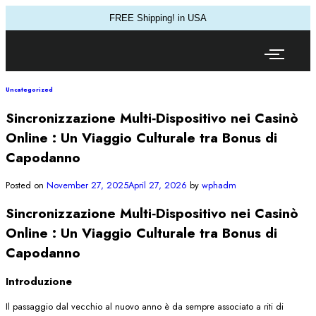
FREE Shipping! in USA
Uncategorized
Sincronizzazione Multi‑Dispositivo nei Casinò
Online : Un Viaggio Culturale tra Bonus di
Capodanno
Posted on
November 27, 2025
April 27, 2026
by
wphadm
Sincronizzazione Multi‑Dispositivo nei Casinò
Online : Un Viaggio Culturale tra Bonus di
Capodanno
Introduzione
Il passaggio dal vecchio al nuovo anno è da sempre associato a riti di