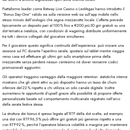
Piattaforme leader come Betway Live Casino o LeoVegas hanno introdotto il
“Bonus Day‑One” valido sia sulla versione web sia sull’app mobile nello
stesso minuto dell’orologio che segna mezzanotte locale. L’offerta prevede
tipicamente un deposito pari al 100 % fino a €200 più 50 giri gratuiti su una
slot tematica natalizia, con condizioni di wagering distribuite uniformemente
tra tutti i device collegati dal giocatore simultaneo.
Per il giocatore questo significa continuità dell’esperienza: può iniziare una
sessione sul PC durante l’aperitivo serale, spostarsi sul tablet mentre viaggia
verso casa ed effettuare gli ultimi giri sullo smartphone prima della
mezzanotte senza perdere nessun centesimo né dover reinserire codici
promozionali aggiuntivi.
Gli operatori traggono vantaggio dalla maggiore retention: statistiche interne
mostrano che gli utenti attivi su più dispositivi hanno un tasso de churn
inferiore del 22 % rispetto a chi utilizza un solo canale digitale. Inoltre
aumentano le opportunità d’upsell grazie alla possibilità di proporre offerte
personalizzate basate sul comportamento multicanale registrato nell’arco
della serata festiva stessa.
La struttura dei bonus è spesso legata all’RTP della slot scelta; ad esempio
una slot con RTP 96,5 % può offrire giri gratuiti più generosi rispetto a una
con RTP 92 %, perché l’operatore bilancia volatilità e margine per mantenere