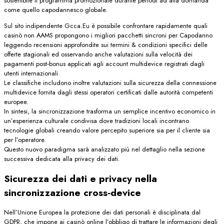
sostenibile il programma promozionale durante periodi ad alta domanda
come quello capodannesco globale.
Sul sito indipendente Gcca.Eu è possibile confrontare rapidamente quali
casinò non AAMS propongono i migliori pacchetti sincroni per Capodanno
leggendo recensioni approfondite sui termini & condizioni specifici delle
offerte stagionali ed osservando anche valutazioni sulla velocità dei
pagamenti post‑bonus applicati agli account multidevice registrati dagli
utenti internazionali.
Le classifiche includono inoltre valutazioni sulla sicurezza della connessione
multidevice fornita dagli stessi operatori certificati dalle autorità competenti
europee.
In sintesi, la sincronizzazione trasforma un semplice incentivo economico in
un’esperienza culturale condivisa dove tradizioni locali incontrano
tecnologie globali creando valore percepito superiore sia per il cliente sia
per l’operatore.
Questo nuovo paradigma sarà analizzato più nel dettaglio nella sezione
successiva dedicata alla privacy dei dati.
Sicurezza dei dati e privacy nella
sincronizzazione cross‑device
Nell’Unione Europea la protezione dei dati personali è disciplinata dal
GDPR, che impone ai casinò online l’obbligo di trattare le informazioni degli