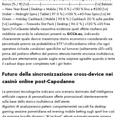
Bonus (% / €) |\n|————|—————————–|———-|—————-|\n| Betsson
– New Year Boost | Desktop + Mobile | 96·5 % | +150 % fino a €250 |\n|
Unibet – Midnight Spins | Tablet | 97·0 % | +100 % +40 Free Spins |\n| Mr
Green – Holiday Cashback | Mobile | 95·8 % | Cashback 20 % sulle perdite
|\n| LeoVegas – Fireworks Slot Pack | Desktop | 96·2 % | +120 % +30 Free
Spins |\n\nQuesta tabella riassuntiva evidenzia quali offerte risultano più
redditizie secondo le valutazioni presenti su
GCCA.eu
, indicando
chiaramente quale device massimizza ritorno economico considerando sia
percentuale premio sia probabilistica RTP.\n\nRicordiamo infine che ogni
operatore richiede condizioni specifiche sul turnover (solitamente x30–x40)
prima del prelievo effettivo del premio ottenuto tramite sincronia multidevice;
pianificare attentamente queste soglie evita sorprese sgradite quando si tenta
il cashout dopo aver completato tutti i giri festivi.
Futuro della sincronizzazione cross‑device nei
casinò online post‑Capodanno
Le previsioni tecnologiche indicano uno scenario dominato dall’intelligenza
artificiale capace di personalizzare offerte promo­zionali istantaneamente
sulla base dello storico multidevice dell’utente.
Algoritmi AI analizzeranno pattern comportamentali raccolti fra desktop
gaming sessione pomeridiana ed evening mobile betting sugli sport live così
da proporre bundle dinamici “AI Jackpot” attivati automaticamente appena